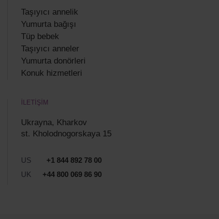
Taşıyıcı annelik
Yumurta bağışı
Tüp bebek
Taşıyıcı anneler
Yumurta donörleri
Konuk hizmetleri
İLETİŞİM
Ukrayna, Kharkov
st. Kholodnogorskaya 15
US
+1 844 892 78 00
UK
+44 800 069 86 90