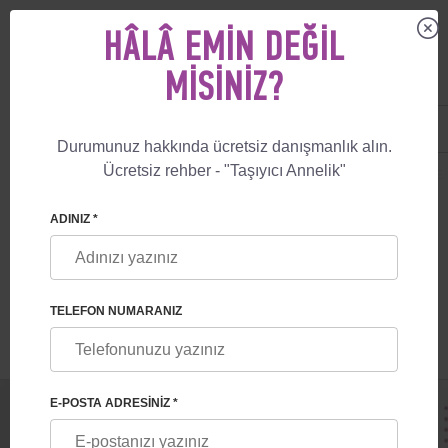
HÂLÂ EMIN DEĞIL
MISINIZ?
US
+1 844 892 78 00
UK
+44 800 069 86 90
Durumunuz hakkında ücretsiz danışmanlık alın.
Ücretsiz rehber - "Taşıyıcı Annelik"
🏠
BLOG
УKRAYNALI TAŞIYICI ANNELER İNGILTERE'YE SEYAHAT EDE
ADINIZ *
УKRAYNALI TAŞIYICI ANNELER
İNGILTERE'YE SEYAHAT EDEBILECEK
TELEFON NUMARANIZ
E-POSTA ADRESINIZ *