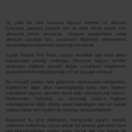
Üç yıllık bir süre boyunca taşıyıcı annenin ve ailesinin
(çocuklar, partner) çalışma izni de dahil olmak üzere vize
almasına imkan tanınacak. Ukrayna pasaportuna sahip
olmayan çocuklar için, çocukların bilgilerinin ebeveynlerin
pasaportlarına eklenmesi seçeneği sunulacak.
İçişleri Bakanı Priti Patel, taşıyıcı annelikle ilgili önde gelen
hukukçulara yazdığı mektupta, Ukraynalı taşıyıcı anneler
tarafından İngiltere dışında doğan çocukların belgelerinin
düzenlenmesini kolaylaştırmak için de koşullar sunacak.
Bu inisiyatif projesi hala geliştirme aşamasında olduğundan,
İngiltere'nin diğer ülke vatandaşlarına sahip olan İngiltere
sakinlerine taşıyıcı anneleri davet edip edemeyeceği belirsiz.
Muhtemelen hükümet, bu seçeneği sadece İngiltere
vatandaşlarına değil, ülkede yasal ikametgahı olan ve hukuki
statüye sahip olan kişilere de sunmayı amaçlamaktadır.
Kuşkusuz bu yeni politikanın, Ukrayna'da taşıyıcı annelik
yöntemini kullanmayı seçen ancak bu sürecin gelecekte nasıl
gerçekleşeceğinden endişe eden birçok aile için büyük bir