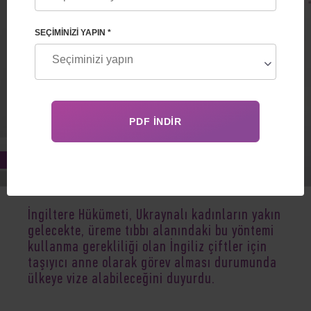
SEÇIMINIZI YAPIN *
Aug 21, 2023
İngiltere Hükümeti, Ukraynalı kadınların yakın
gelecekte, üreme tıbbı alanındaki bu yöntemi
kullanma gerekliliği olan İngiliz çiftler için
taşıyıcı anne olarak görev alması durumunda
ülkeye vize alabileceğini duyurdu.