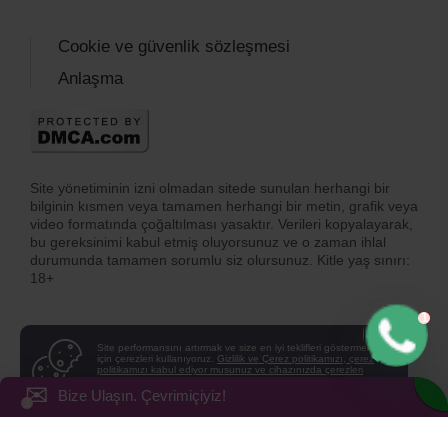
Cookie ve güvenlik sözleşmesi
Anlaşma
Site yönetiminin izni olmadan sitede sunulan herhangi bir
bilginin kısmen veya tamamen herhangi bir metin, grafik veya
video formatında çoğaltılması yasaktır. Verileri kopyalayarak,
bu gereksinimi kabul etmiş oluyorsunuz ve o zaman ihlal
durumunda tamamen sorumlu siz olursunuz. Kitle yaş sınırı:
18+
Site performansını artırmak ve size en iyi teklifleri göstermek
için çerezleri kullanıyoruz.
Gizlilik ve Çerez politikamızı, çerez
politikamızı kabul ediyor musunuz ve cihazınızda çerezleri
kabul ediyor musunuz?
✉
Bize Ulaşın. Çevrimiçiyiz!
EVET
HAIR