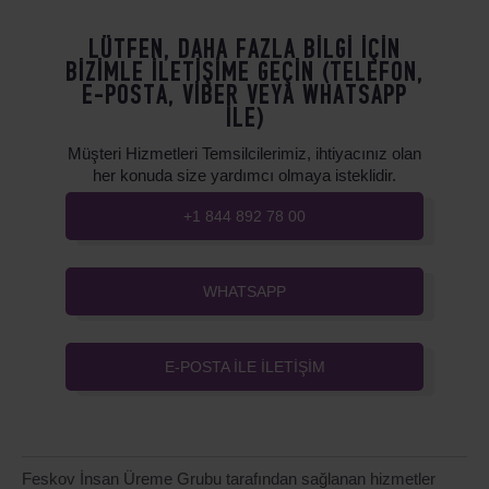
LÜTFEN, DAHA FAZLA BILGI IÇIN
BIZIMLE ILETIŞIME GEÇIN (TELEFON,
E-POSTA, VIBER VEYA WHATSAPP
ILE)
Müşteri Hizmetleri Temsilcilerimiz, ihtiyacınız olan
her konuda size yardımcı olmaya isteklidir.
+1 844 892 78 00
WHATSAPP
E-POSTA ILE ILETIŞIM
Feskov İnsan Üreme Grubu tarafından sağlanan hizmetler