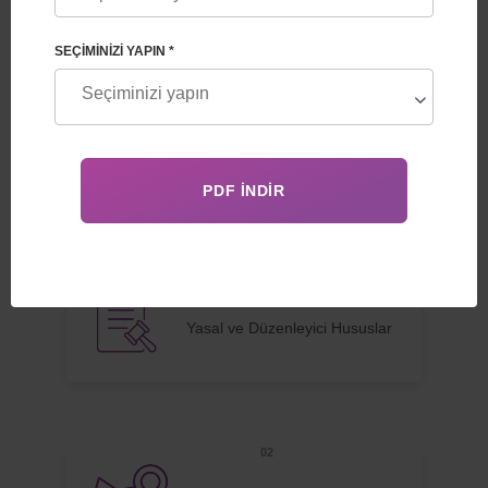
Herhangi bir nedenle, taşıyıcı anne katılımıyla belirli bir ulke
IVF programını gerçekleştirmek isterseniz, Feskov İnsan
SEÇIMINIZI YAPIN *
Üreme Grubumuz size yeni “Taşıyıcı annenin bebeğin doğumu
için dünyanın herhangi bir kliniğine seyahati” hizmetini
sunmaktadır.
HIZMETIN FAYDALARI
Yasal ve Düzenleyici Hususlar