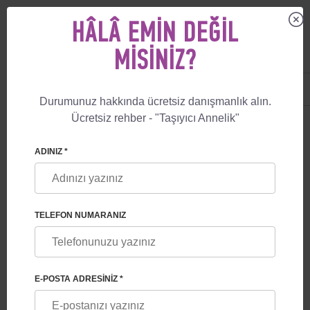
HÂLÂ EMIN DEĞIL
MISINIZ?
US
+1 844 892 78 00
UK
+44 800 069 86 90
Durumunuz hakkında ücretsiz danışmanlık alın.
Ücretsiz rehber - "Taşıyıcı Annelik"
🏠
HIZMETLER
TAŞIYICI ANNENIN SEÇILEN ÜLKEYE ÇIKIŞI
TAŞIYICI ANNENIN SEÇILEN
ADINIZ *
ÜLKEYE ÇIKIŞI
TELEFON NUMARANIZ
E-POSTA ADRESINIZ *