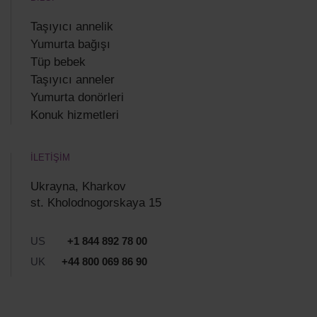
Taşıyıcı annelik
Yumurta bağışı
Tüp bebek
Taşıyıcı anneler
Yumurta donörleri
Konuk hizmetleri
İLETİŞİM
Ukrayna, Kharkov
st. Kholodnogorskaya 15
US
+1 844 892 78 00
UK
+44 800 069 86 90