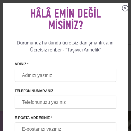
HÂLÂ EMIN DEĞIL
MISINIZ?
US
+1 844 892 78 00
UK
+44 800 069 86 90
Durumunuz hakkında ücretsiz danışmanlık alın.
Ücretsiz rehber - "Taşıyıcı Annelik"
🏠
BLOG
TAŞIYICI ANNELIK PROGRAMINA BAŞLAMADAN ÖNCE KYC
ADINIZ *
TAŞIYICI ANNELIK PROGRAMINA
BAŞLAMADAN ÖNCE KYC
TELEFON NUMARANIZ
E-POSTA ADRESINIZ *