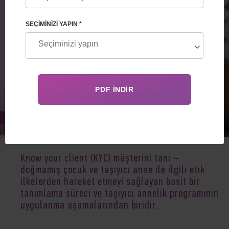
SEÇIMINIZI YAPIN *
Mar 27, 2023
Know your client (KYC) müşterini tanı
–
doğmamış çocuk ve taşıyıcı anne ile ilgili etik
ilkelerden hareket etmeyi sağlayan basit bir
tanımlama süreci ve taşıyıcı annelik programının
uygulanma aşamalarından biridir.