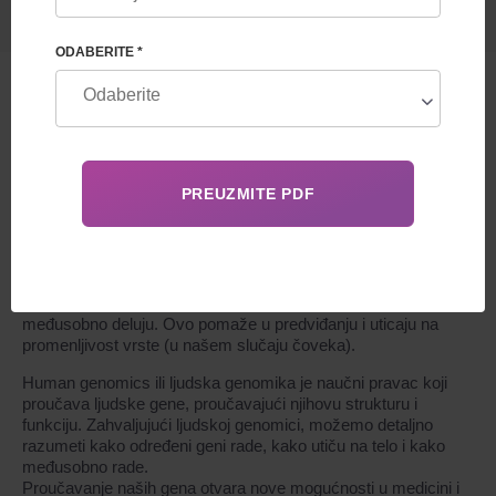
ODABERITE *
ŠTA SU USLUGE GENOMIKE ČOVEKA?
Genomika je nauka o genetskom aparatu koja proučava
strukturu gena, njegovu funkciju i učešće u formiranju
karakteristike organizma. Omogućava vam da detaljno
razumete kako geni rade, kako utiču na funkcionisanje tela i
međusobno deluju. Ovo pomaže u predviđanju i uticaju na
promenljivost vrste (u našem slučaju čoveka).
Human genomics ili ljudska genomika je naučni pravac koji
proučava ljudske gene, proučavajući njihovu strukturu i
funkciju. Zahvaljujući ljudskoj genomici, možemo detaljno
razumeti kako određeni geni rade, kako utiču na telo i kako
međusobno rade.
Proučavanje naših gena otvara nove mogućnosti u medicini i