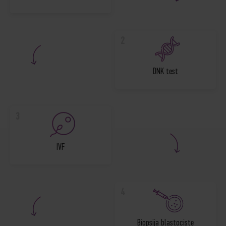
2
DNK test
3
IVF
4
Biopsija blastociste