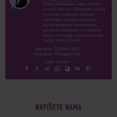
Doktor medicinskih nauka, profesor,
osnivač i director. Rukovodilac Centra
za surogat majčinstvo profesor
A.M.Feskov. Kandidat med.nauk,
akušer-ginekolog, reproduktolog,
genetičar, specijalista za minimalno
invazivnu hirurgiju u ginekologiji, član
UARM, ASRM, ESHRE
objavljeno: 25 March 2021
obnovljeno: 20 August 2025
podeli stranicu:
NAPIŠETE NAMA