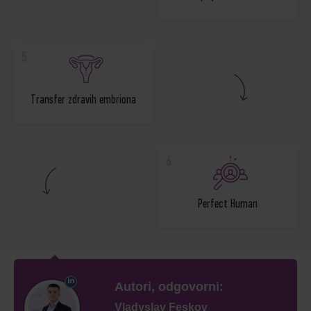
5
Transfer zdravih embriona
6
Perfect Human
Autori, odgovorni:
Vladyslav Feskov