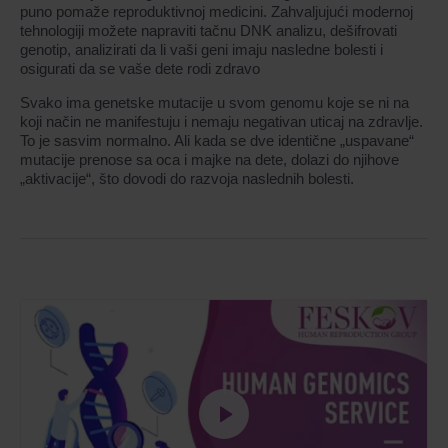
puno pomaže reproduktivnoj medicini. Zahvaljujući modernoj
tehnologiji možete napraviti tačnu DNK analizu, dešifrovati
genotip, analizirati da li vaši geni imaju nasledne bolesti i
osigurati da se vaše dete rodi zdravo
Svako ima genetske mutacije u svom genomu koje se ni na
koji način ne manifestuju i nemaju negativan uticaj na zdravlje.
To je sasvim normalno. Ali kada se dve identične „uspavane“
mutacije prenose sa oca i majke na dete, dolazi do njihove
„aktivacije“, što dovodi do razvoja naslednih bolesti.