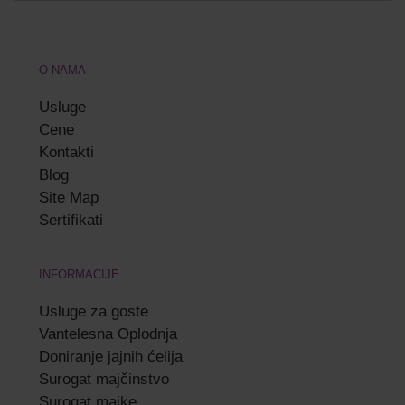
O NAMA
Usluge
Cene
Kontakti
Blog
Site Map
Sertifikati
INFORMACIJE
Usluge za goste
Vantelesna Oplodnja
Doniranje jajnih ćelija
Surogat majčinstvo
Surogat majke