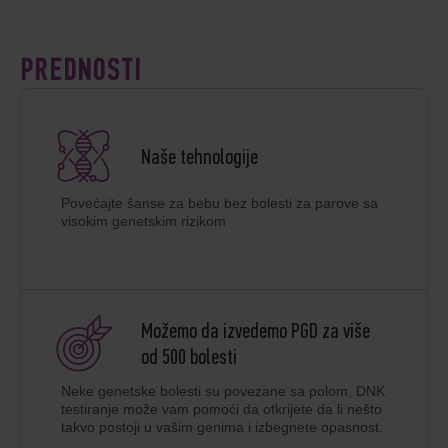
PREDNOSTI
Naše tehnologije
Povećajte šanse za bebu bez bolesti za parove sa
visokim genetskim rizikom
Možemo da izvedemo PGD za više
od 500 bolesti
Neke genetske bolesti su povezane sa polom, DNK
testiranje može vam pomoći da otkrijete da li nešto
takvo postoji u vašim genima i izbegnete opasnost.