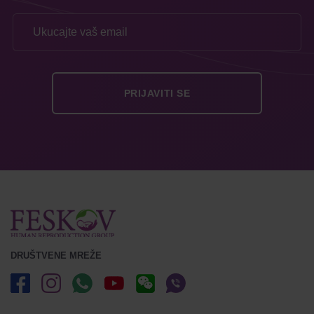
DRUŠTVENE MREŽE