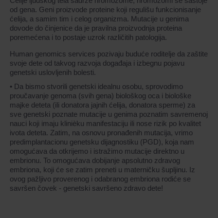
Ćelije ljudskog tela sadrže hromozome; hromozomi se sastoje
od gena. Geni proizvode proteine koji regulišu funkcionisanje
ćelija, a samim tim i celog organizma. Mutacije u genima
dovode do činjenice da je pravilna proizvodnja proteina
poremećena i to postaje uzrok različitih patologija.
Human genomics services pozivaju buduće roditelje da zaštite
svoje dete od takvog razvoja događaja i izbegnu pojavu
genetski uslovljenih bolesti.
• Da bismo stvorili genetski idealnu osobu, sprovodimo
proučavanje genoma (svih gena) biološkog oca i biološke
majke deteta (ili donatora jajnih ćelija, donatora sperme) za
sve genetski poznate mutacije u genima poznatim savremenoj
nauci koji imaju klinièku manifestaciju ili nose rizik po kvalitet
ivota deteta. Zatim, na osnovu pronađenih mutacija, vrimo
predimplantacionu genetsku dijagnostiku (PGD), koja nam
omogućava da otkrijemo i istražimo mutacije direktno u
embrionu. To omogućava dobijanje apsolutno zdravog
embriona, koji će se zatim preneti u materničku šupljinu. Iz
ovog pažljivo proverenog i odabranog embriona rodiće se
savršen čovek - genetski savršeno zdravo dete!