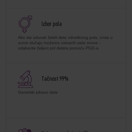
Izbor pola
Ako ste oduvek želeli dete određenog pola, onda u
ovom slučaju možemo ostvariti vaše snove -
odaberite željeni pol deteta pomoću PGD-a
Tačnost 99%
Genetski zdravo dete