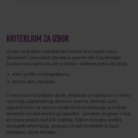
KRITERIJUM ZA IZBOR
Grupa za ljudsku reprodukciju Feskov ima bogatu bazu
dokazanih i pouzdanih davalaca sperme bilo kog fenotipa.
Osoba mora samo da ode u kliniku i odabere jednu od opcija:
izbor profila sa fotografijama;
prema opisu fenotipa.
U zavisnosti od željene opcije, potpisuje se sporazum o izboru
i pružanju pojedinačnog davaoca sperme. Možete sami
napraviti izbor na osnovu svojih ličnih preferencija. A možete
iskoristiti rezultat tehničkog napretka - poseban program u koji
se unose podaci budućih roditelja. Nakon temeljne analize
dostupnih informacija, program će dati kandidate iz baze
podataka, slične fenotipu.