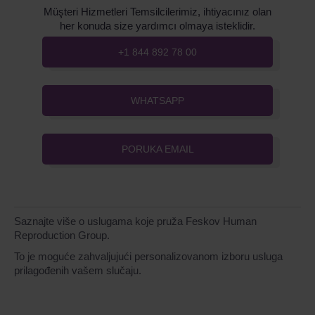
Müşteri Hizmetleri Temsilcilerimiz, ihtiyacınız olan
her konuda size yardımcı olmaya isteklidir.
+1 844 892 78 00
WHATSAPP
PORUKA EMAIL
Saznajte više o uslugama koje pruža Feskov Human
Reproduction Group.
To je moguće zahvaljujući personalizovanom izboru usluga
prilagođenih vašem slučaju.