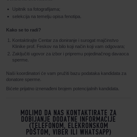
Upitnik sa fotografijama;
selekcija na temelju opisa fenotipa.
Kako se to radi?
Kontaktirajte Centar za doniranje i surogat majčinstvo
Klinike prof. Feskov na bilo koji način koji vam odgovara;
Zaključiti ugovor za izbor i pripremu pojedinačnog davaoca
sperme.
Naši koordinatori će vam pružiti bazu podataka kandidata za
donatore sperme.
Bićete prijatno iznenađeni brojem potencijalnih kandidata.
MOLIMO DA NAS KONTAKTIRATE ZA
DOBIJANJE DODATNE INFORMACIJE
(TELEFONOM, ELEKRONSKOM
POŠTOM, VIBER ILI WHATSAPP)