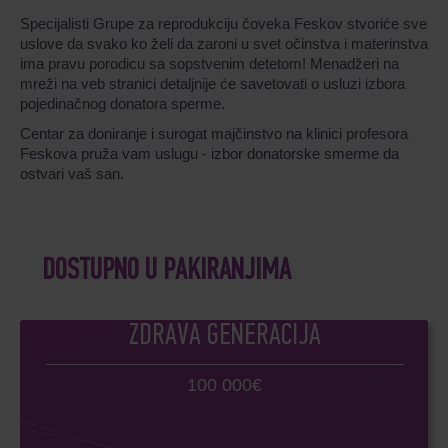
Specijalisti Grupe za reprodukciju čoveka Feskov stvoriće sve
uslove da svako ko želi da zaroni u svet očinstva i materinstva
ima pravu porodicu sa sopstvenim detetom! Menadžeri na
mreži na veb stranici detaljnije će savetovati o usluzi izbora
pojedinačnog donatora sperme.
Centar za doniranje i surogat majčinstvo na klinici profesora
Feskova pruža vam uslugu - izbor donatorske smerme da
ostvari vaš san.
DOSTUPNO U PAKIRANJIMA
ZDRAVA GENERACIJA
100 000€