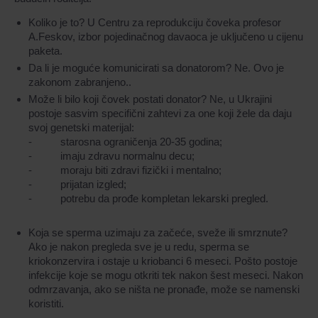
Koliko je to? U Centru za reprodukciju čoveka profesor
A.Feskov, izbor pojedinačnog davaoca je uključeno u cijenu
paketa.
Da li je moguće komunicirati sa donatorom? Ne. Ovo je
zakonom zabranjeno..
Može li bilo koji čovek postati donator? Ne, u Ukrajini
postoje sasvim specifični zahtevi za one koji žele da daju
svoj genetski materijal:
- starosna ograničenja 20-35 godina;
- imaju zdravu normalnu decu;
- moraju biti zdravi fizički i mentalno;
- prijatan izgled;
- potrebu da prođe kompletan lekarski pregled.
Koja se sperma uzimaju za začeće, sveže ili smrznute?
Ako je nakon pregleda sve je u redu, sperma se
kriokonzervira i ostaje u kriobanci 6 meseci. Pošto postoje
infekcije koje se mogu otkriti tek nakon šest meseci. Nakon
odmrzavanja, ako se ništa ne pronađe, može se namenski
koristiti.