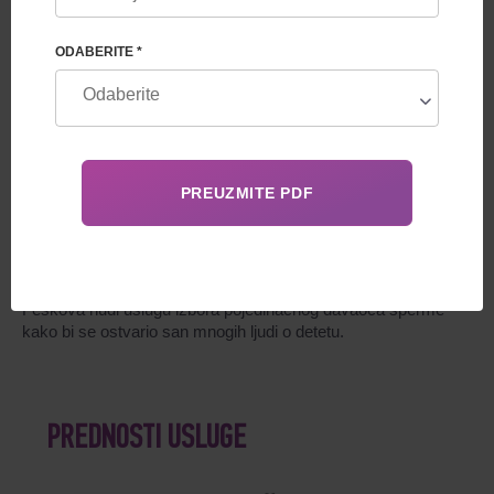
Kriterijum za izbor
ODABERITE *
Anonimni ili neanonimni donator?
Dodatne Informacije
Šta ako bračni par želi da rodi dete, ali to se ne dešava zbog
zdravstvenih problema supruga? Zaista, prema medicinskoj
statistici, do 40% činjenica o neplodnosti zavisi od muškog
faktora. Ili, na primer, žena bez partnera želi da ima dete za
sebe? Tada Centar za humanu reprodukciju profesora A.
Feskova nudi uslugu izbora pojedinačnog davaoca sperme
kako bi se ostvario san mnogih ljudi o detetu.
PREDNOSTI USLUGE