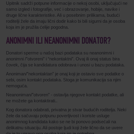
Upitnik sadrži potpune informacije o nekoj osobi, uključujući ne
samo izgled i fotografije, već i obrazovanje, hobije, navike i
druge lične karakteristike. Ali u posebnim prilikama, budući
roditelji žele da imaju lični dodir kako bi bili sigurni da je osoba
koja im je pružila ćelije pogodna.
ANONIMNI ILI NEANONIMNI DONATOR?
Donatori sperme u našoj bazi podataka su neanonimni i
anonimni /”otvoreni” i “nekontaktni”. Ovaj ili onaj status bira
čovek, čija se kandidatura odobrava i unosi u bazu podataka.
Anoniman/”nekontaktan” je onaj koji je ostavio sve podatke o
sebi, osim kontakt podataka. Stoga je komunikacija sa njim
nemoguća.
Neanoniman/”otvoren” - ostavlja njegove kontakt podatke, ali
ne možete ga kontaktirati..
Kog donatora odabrati, privatna je stvar budućih roditelja. Neki
žele da sačuvaju potpunu poverljivost i koriste usluge
anonimnog kandidata kako se ne bi ponovo podsećali na
delikatnu situaciju. Ali postoje ljudi koji žele lično da se uvere
da je to upravo ona osoba koja im je potrebna.