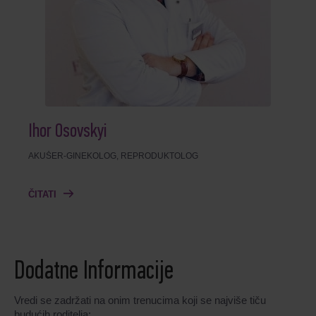
Ihor Osovskyi
AKUŠER-GINEKOLOG, REPRODUKTOLOG
ČITATI
Dodatne Informacije
Vredi se zadržati na onim trenucima koji se najviše tiču
budućih roditelja: