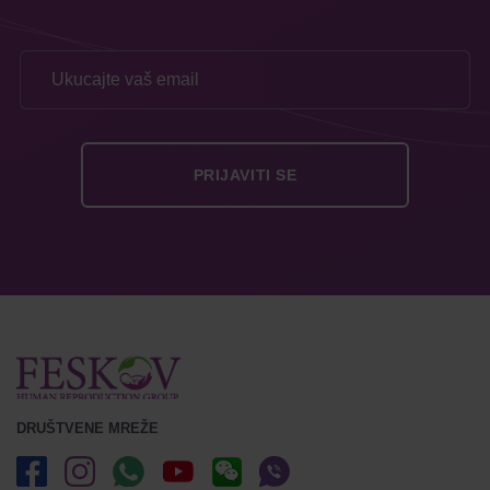
DRUŠTVENE MREŽE