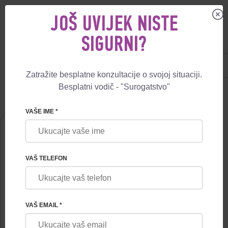
JOŠ UVIJEK NISTE
SIGURNI?
US
+1 844 892 78 00
UK
+44 800 069 86 90
Zatražite besplatne konzultacije o svojoj situaciji.
Besplatni vodič - "Surogatstvo"
🏠
О NAMA
NATALIA CHUMAKOVA
VAŠE IME *
VAŠ TELEFON
VAŠ EMAIL *
NATALIA CHUMAKOVA
Akušer-ginekolog, reproduktolog, lekar ultrazvuka