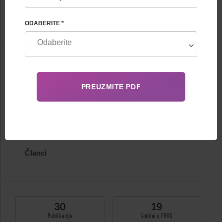
FHRG IVF odeljenje
ODABERITE *
Informacija
Biografija
Certifikati
Publikacije
Članci
30
19
Publikacije
Godine u FHRG