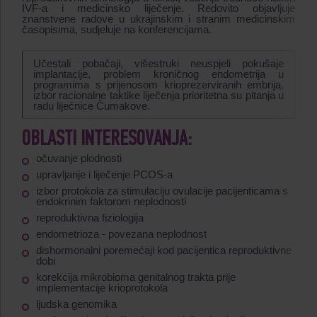
IVF-a i medicinsko liječenje. Redovito objavljuje
znanstvene radove u ukrajinskim i stranim medicinskim
časopisima, sudjeluje na konferencijama.
Učestali pobačaji, višestruki neuspjeli pokušaje
implantacije, problem kroničnog endometrija u
programima s prijenosom krioprezerviranih embrija,
izbor racionalne taktike liječenja prioritetna su pitanja u
radu liječnice Čumakove.
OBLASTI INTERESOVANJA:
očuvanje plodnosti
upravljanje i liječenje PCOS-a
izbor protokola za stimulaciju ovulacije pacijenticama s
endokrinim faktorom neplodnosti
reproduktivna fiziologija
endometrioza - povezana neplodnost
dishormonalni poremećaji kod pacijentica reproduktivne
dobi
korekcija mikrobioma genitalnog trakta prije
implementacije krioprotokola
ljudska genomika