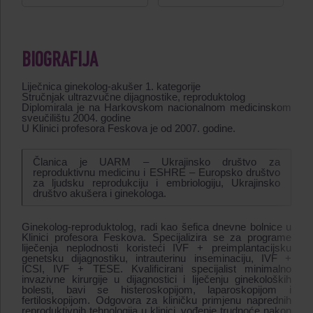
BIOGRAFIJA
Liječnica ginekolog-akušer 1. kategorije
Stručnjak ultrazvučne dijagnostike, reproduktolog
Diplomirala je na Harkovskom nacionalnom medicinskom
sveučilištu 2004. godine
U Klinici profesora Feskova je od 2007. godine.
Članica je UARM – Ukrajinsko društvo za
reproduktivnu medicinu i ESHRE – Europsko društvo
za ljudsku reprodukciju i embriologiju, Ukrajinsko
društvo akušera i ginekologa.
Ginekolog-reproduktolog, radi kao šefica dnevne bolnice u
Klinici profesora Feskova. Specijalizira se za programe
liječenja neplodnosti koristeći IVF + preimplantacijsku
genetsku dijagnostiku, intrauterinu inseminaciju, IVF +
ICSI, IVF + TESE. Kvalificirani specijalist minimalno
invazivne kirurgije u dijagnostici i liječenju ginekoloških
bolesti, bavi se histeroskopijom, laparoskopijom i
fertiloskopijom. Odgovora za kliničku primjenu naprednih
reproduktivnih tehnologija u klinici, vođenje trudnoće nakon