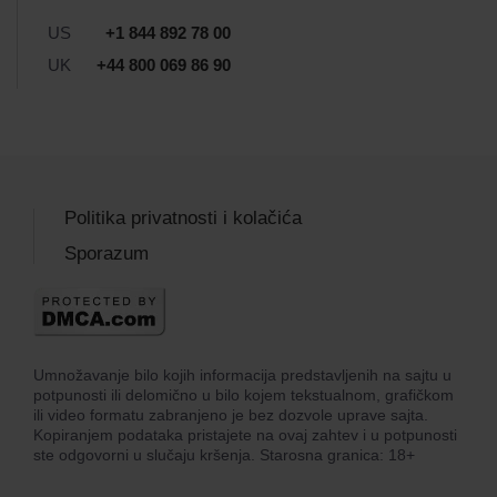
US
+1 844 892 78 00
UK
+44 800 069 86 90
Politika privatnosti i kolačića
Sporazum
Umnožavanje bilo kojih informacija predstavljenih na sajtu u
potpunosti ili delomično u bilo kojem tekstualnom, grafičkom
ili video formatu zabranjeno je bez dozvole uprave sajta.
Kopiranjem podataka pristajete na ovaj zahtev i u potpunosti
ste odgovorni u slučaju kršenja. Starosna granica: 18+