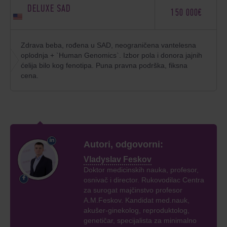
DELUXE SAD
150 000€
Zdrava beba, rođena u SAD, neograničena vantelesna
oplodnja + `Human Genomics`. Izbor pola i donora jajnih
ćelija bilo kog fenotipa. Puna pravna podrška, fiksna
cena.
Autori, odgovorni:
Vladyslav Feskov
Doktor medicinskih nauka, profesor,
osnivač i director. Rukovodilac Centra
za surogat majčinstvo profesor
A.M.Feskov. Kandidat med.nauk,
akušer-ginekolog, reproduktolog,
genetičar, specijalista za minimalno