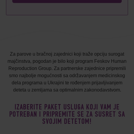
Za parove u bračnoj zajednici koji traže opciju surogat
majčinstva, pogodan je bilo koji program Feskov Human
Reproduction Group. Za partnerske zajednice pripremili
smo najbolje mogućnosti sa održavanjem medicinskog
dela programa u Ukrajini te rođenjem prijavljivanjem
deteta u zemljama sa optimalnim zakonodavstvom.
IZABERITE PAKET USLUGA KOJI VAM JE
POTREBAN I PRIPREMITE SE ZA SUSRET SA
SVOJIM DETETOM!