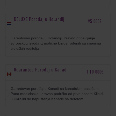
DELUXE Porođaj u Holandiji
95 000€
Garantovan porođaj u Holandiji. Pravno pribavljanje
evropskog izvoda iz matične knjige rođenih sa imenima
bioloških roditelja
Guarantee Porođaj u Kanadi
110 000€
Garantovan porođaj u Kanadi sa kanadskim pasošem.
Puna medicinska i pravna podrška od prve posete Klinici
u Ukrajini do napuštanja Kanade sa detetom