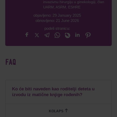
invazivnu hirurgiju u ginekologiji, član
UARM, ASRM, ESHRE
objavljeno: 29 January 2025
obnovljeno: 21 June 2026
podeli stranicu:
FAQ
Ko će biti naveden kao roditelji deteta u
izvodu iz matične knjige rođenih?