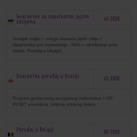
Guarantee sa sopstvenim jajnim
65 000€
ćelijama
Surogat majka + usluga davaoca jajnih ćelija +
dijagnostika pre implantacije - NGS s određivanje pola
deteta. Porođaj u Ukrajini.
Guarantee porođaj u Gruziji
65 000€
Program gestacionog surogatnog materinstva + IVF-
PGSET procedura. rođenje zdravog deteta
Porođaj u Belgiji
80 000€