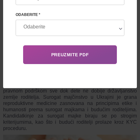
>OSTAVITE ZAHTJEV
ODABERITE *
SUROGAT MAJČINSTVO U UKRAJINI
Feskov Human Reproduction Group nudi programe za
heteroseksualne parove sa 100% garancijom rođenja
zdravog deteta. Svi programi su sa fiksnom cenom,
sveobuhvatnim medicinskim uslugama, logistikom i
pravnom podrškom sve dok dete ne dobije državljanstvo
zemlje roditelja. Surogat majčinstvo u Ukrajini je grana
reproduktivne medicine zasnovana na principima etike i
humanosti prema surogat majkama i budućim roditeljima.
Kandidatkinje za surogat majke biraju se po strogim
kriterijumima, kao što i budući roditelji prolaze kroz KYC
proceduru.