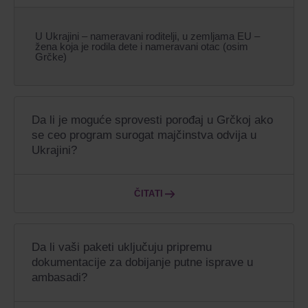
U Ukrajini – nameravani roditelji, u zemljama EU –
žena koja je rodila dete i nameravani otac (osim
Grčke)
Da li je moguće sprovesti porođaj u Grčkoj ako
se ceo program surogat majčinstva odvija u
Ukrajini?
ČITATI
Da li vaši paketi uključuju pripremu
dokumentacije za dobijanje putne isprave u
ambasadi?