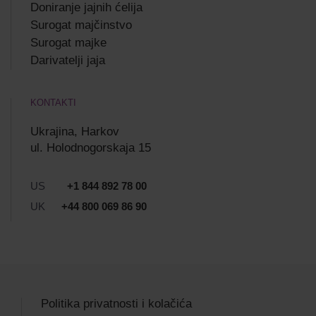
Doniranje jajnih ćelija
Surogat majčinstvo
Surogat majke
Darivatelji jaja
KONTAKTI
Ukrajina, Harkov
ul. Holodnogorskaja 15
US
+1 844 892 78 00
UK
+44 800 069 86 90
Politika privatnosti i kolačića