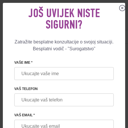
JOŠ UVIJEK NISTE
SIGURNI?
US
+1 844 892 78 00
UK
+44 800 069 86 90
Zatražite besplatne konzultacije o svojoj situaciji.
Besplatni vodič - "Surogatstvo"
HETEROSEKSUALNI BRAČNI ILI
VAŠE IME *
NEVENČANI PAR
VAŠ TELEFON
Surogatno majčinstvo
za parove je legalan,
tehnološki, pouzdan i siguran način da postanu roditelji.
Izaberite svoj program i fokusirajte se na radosnom
iščekivanju rođenja bebe!
VAŠ EMAIL *