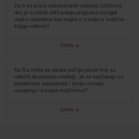
Da li su prava nameravanih roditelja zaštićena
ako je u zemlji održavanja programa surogat
majka navedena kao majka u izvodu iz matične
knjige rođenih?
ČITATI
Na šta treba da obrate pažnju parovi koji su
odlučili da postanu roditelji, ali se suočavaju sa
problemom neplodnosti i biraju između
usvojenja i surogat majčinstva?
ČITATI