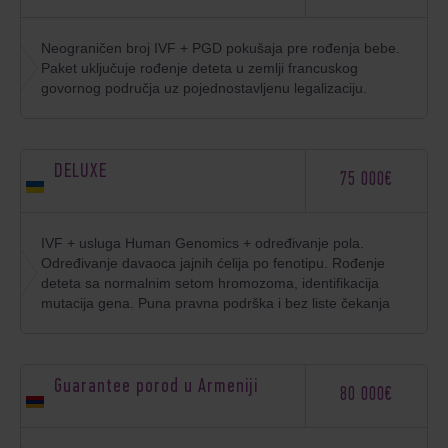
Neograničen broj IVF + PGD pokušaja pre rođenja bebe.
Paket uključuje rođenje deteta u zemlji francuskog
govornog područja uz pojednostavljenu legalizaciju.
DELUXE
75 000€
IVF + usluga Human Genomics + određivanje pola.
Određivanje davaoca jajnih ćelija po fenotipu. Rođenje
deteta sa normalnim setom hromozoma, identifikacija
mutacija gena. Puna pravna podrška i bez liste čekanja
Guarantee porod u Armeniji
80 000€