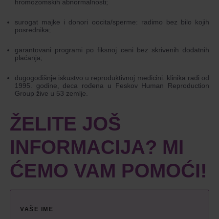
hromozomskih abnormalnosti;
surogat majke i donori oocita/sperme: radimo bez bilo kojih
posrednika;
garantovani programi po fiksnoj ceni bez skrivenih dodatnih
plaćanja;
dugogodišnje iskustvo u reproduktivnoj medicini: klinika radi od
1995. godine, deca rođena u Feskov Human Reproduction
Group žive u 53 zemlje.
ŽELITE JOŠ
INFORMACIJA? MI
ĆEMO VAM POMOĆI!
VAŠE IME