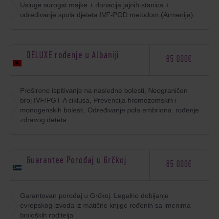
Usluge surogat majke + donacija jajnih stanica +
određivanje spola djeteta IVF-PGD metodom (Armenija)
DELUXE rođenje u Albaniji
85 000€
Prošireno ispitivanje na nasledne bolesti, Neograničen
broj IVF/PGT-A ciklusa, Prevencija hromozomskih i
monogenskih bolesti, Određivanje pola embriona. rođenje
zdravog deteta
Guarantee Porođaj u Grčkoj
85 000€
Garantovan porođaj u Grčkoj. Legalno dobijanje
evropskog izvoda iz matične knjige rođenih sa imenima
bioloških roditelja