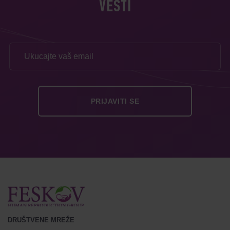
VESTI
DRUŠTVENE MREŽE