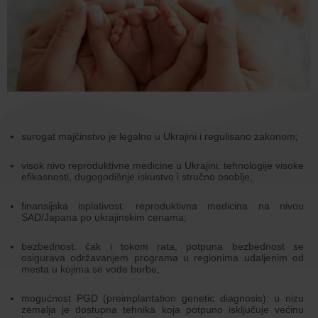
surogat majčinstvo je legalno u Ukrajini i regulisano zakonom;
visok nivo reproduktivne medicine u Ukrajini: tehnologije visoke
efikasnosti, dugogodišnje iskustvo i stručno osoblje;
finansijska isplativost: reproduktivna medicina na nivou
SAD/Japana po ukrajinskim cenama;
bezbednost: čak i tokom rata, potpuna bezbednost se
osigurava održavanjem programa u regionima udaljenim od
mesta u kojima se vode borbe;
mogućnost PGD (preimplantation genetic diagnosis): u nizu
zemalja je dostupna tehnika koja potpuno isključuje većinu