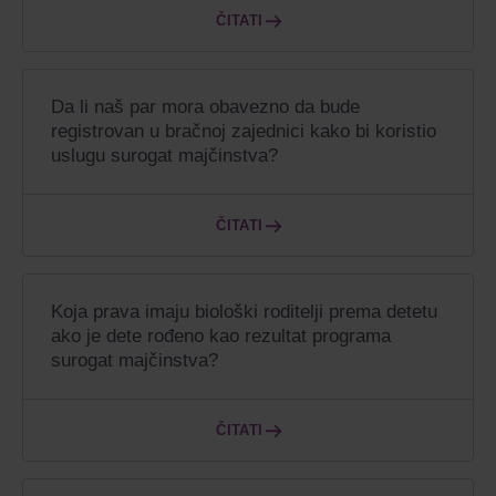
ČITATI
Da li naš par mora obavezno da bude
registrovan u bračnoj zajednici kako bi koristio
uslugu surogat majčinstva?
ČITATI
Koja prava imaju biološki roditelji prema detetu
ako je dete rođeno kao rezultat programa
surogat majčinstva?
ČITATI