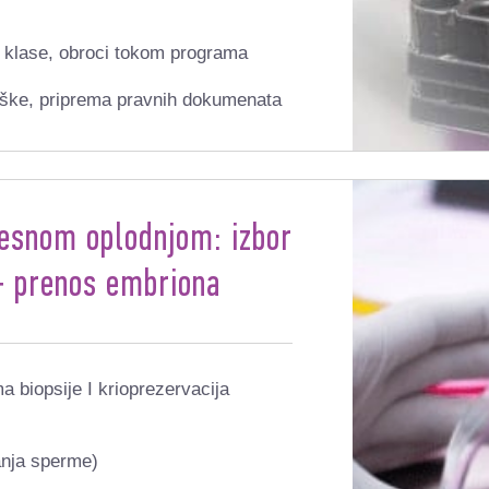
P klase, obroci tokom programa
drške, priprema pravnih dokumenata
lesnom oplodnjom: izbor
 + prenos embriona
 biopsije I krioprezervacija
anja sperme)