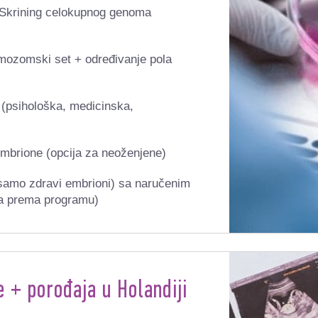
 Skrining celokupnog genoma
omozomski set +
određivanje
pola
 (psihološka, medicinska,
embrione (opcija za neoženjene)
(samo zdravi embrioni) sa naručenim
la prema programu)
e + porođaja u Holandiji