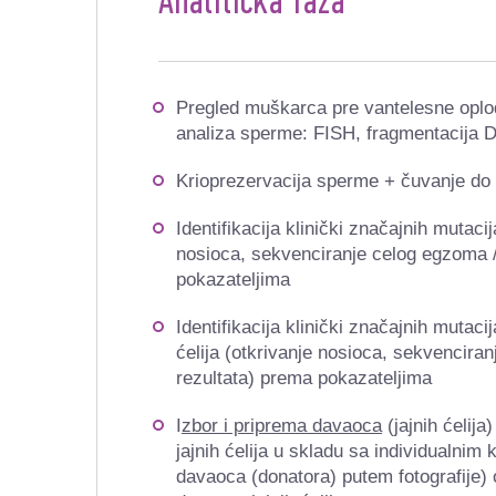
Analitička faza
Pregled muškarca pre vantelesne oplodn
analiza sperme: FISH, fragmentacija 
Krioprezervacija sperme + čuvanje do
Identifikacija klinički značajnih muta
nosioca, sekvenciranje celog egzoma 
pokazateljima
Identifikacija klinički značajnih mutac
ćelija (otkrivanje nosioca, sekvencir
rezultata)
prema pokazateljima
I
zbor i priprema davaoca
(jajnih ćelij
jajnih ćelija u skladu sa individualnim 
davaoca (donatora) putem fotografije