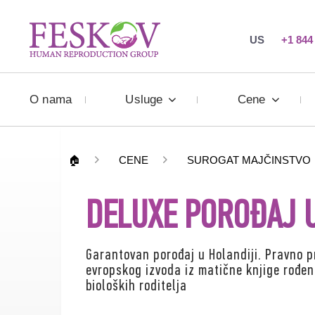
US
+1 844
О nama
Usluge
Cene
🏠
CENE
SUROGAT MAJČINSTVO
DELUXE POROĐAJ U
Garantovan porođaj u Holandiji. Pravno p
evropskog izvoda iz matične knjige rođe
bioloških roditelja