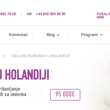
 892 78 00
UK
+44 800 069 86 90
POŠALJ
NAM
Komentari
Blog
Programi
DELUXE POROĐAJ U HOLANDIJI
 HOLANDIJI
ribavljanje
95 000€
nih sa imenima