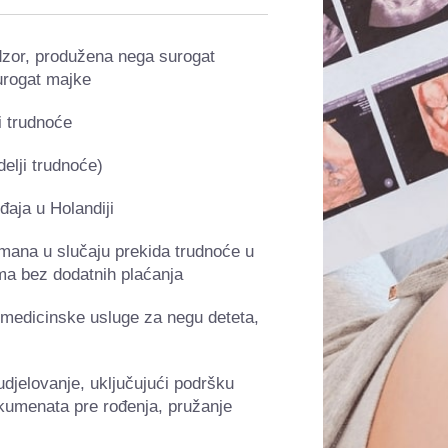
dzor, produžena nega surogat
urogat majke
 trudnoće
lji trudnoće)
aja u Holandiji
ana u slučaju prekida trudnoće u
ma bez dodatnih plaćanja
 medicinske usluge za negu deteta,
djelovanje, uključujući podršku
kumenata pre rođenja, pružanje