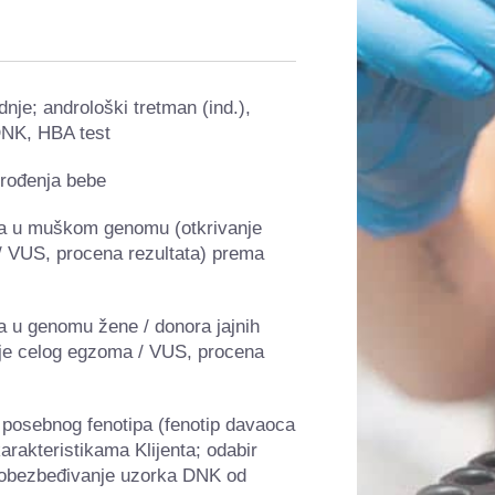
je; androloški tretman (ind.),
DNK, HBA test
 rođenja bebe
cija u muškom genomu (otkrivanje
/ VUS, procena rezultata)
prema
ija u genomu žene / donora jajnih
anje celog egzoma / VUS, procena
a) posebnog fenotipa (fenotip davaoca
karakteristikama Klijenta; odabir
) obezbeđivanje uzorka DNK od