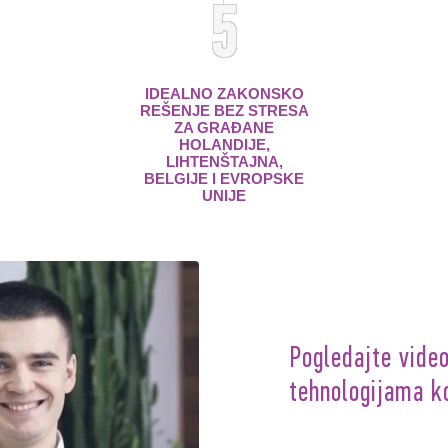
5
IDEALNO ZAKONSKO
REŠENJE BEZ STRESA
ZA GRAĐANE
HOLANDIJE,
LIHTENŠTAJNA,
BELGIJE I EVROPSKE
UNIJE
Pogledajte video
tehnologijama k