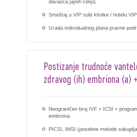
davaoca jajnih ćelija;
Smeštaj u VIP sobi klinike / hotelu VI
Izrada individualnog plana pravne po
Postizanje trudnoće vante
zdravog (ih) embriona (a)
Neograničen broj IVF + ICSI + programa
embriona
PICSI, IMSI (posebne metode sakuplj