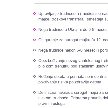
Upravljanje trudnoćom (medicinski na
majke, troškovi transfera i smeštaja s
Nega trudnice u Ukrajini do 6-8 meseci
Osiguranje za surogat majku (u 12. nede
Nega trudnice nakon 6-8 meseci i porođ
Obezbeđivanje novog vantelesnog tretm
bilo kom trenutku pod stabilnim uslovi
Rođenje deteta u perinatalnom centru,
pokrivanje rizika po zdravlje deteta
Delimična naknada surogat majci za su
tijekom trudnoće. Priprema pravnih do
pravnih usluga