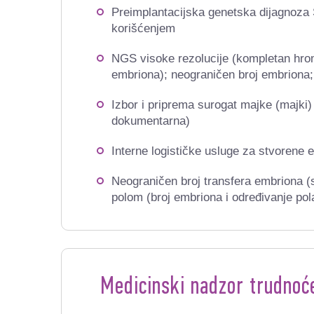
Preimplantacijska genetska dijagnoza
korišćenjem
NGS visoke rezolucije
(kompletan hr
embriona
); neograničen broj embriona;
Izbor i priprema surogat majke (majki)
dokumentarna)
Interne logističke usluge za stvorene 
Neograničen broj transfera embriona 
polom (broj embriona i određivanje po
Medicinski nadzor trudnoć