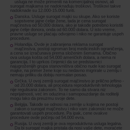
usluga ne može primeniti na komercijalnoj osnovi, ali
surogat majkama se nadoknađuju troškovi. Troškovi takve
nadoknade su 12.000-15.000 funti.
Danska.
Usluge surogat majki su skupe. Ako se koriste
sopstvene jajne ćelije žene, tada je cena surogat
majčinstva od 50.000 dolara, ako je takođe potrebno koristiti
jajne ćelije donora, onda od 60.000 dolara. U isto vreme,
pravne usluge se plaćaju odvojeno i niko ne garantuje uspeh
procedure.
Holandija.
Ovde je zabranjena reklama surogat
majčinstva, postoji ogroman broj medicinskih ograničenja,
a cena se izračunava prema složenim šemama. Obično
ova usluga košta od 54.000 američkih dolara, a nema ni
garancija. I to uprkos činjenici da se predstavnici
najugroženijih grupa stanovništva obično nude kao surogat
majke, na primer žene koje su nedavno migrirale u zemlju i
nemaju priliku da dobiju normalan posao.
Grčka.
U ovoj zemlji surogat majčinstvo je prilično jeftino -
od 20.000 dolara, ali procedura reproduktivnih tehnologija
nije regulisana zakonom. To ne samo da stvara niz
neprijatnosti, već im oduzima i samopouzdanje da roditelji
mogu lako da preuzmu svoje dete.
Belgija.
Takođe se odnosi na zemlje u kojima ne postoji
zakon o surogat majčinstvu i niko vam zakonski ne može
garantovati uspeh procedure. Pa ipak, cene ovakve
procedure ovde počinju od 54.000 evra.
Rusija
. U ovoj zemlji je ova reproduktivna usluga legalna.
Da bi surogat majka pristala da nosi vaše dete, moraćete