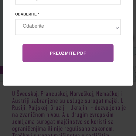
ODABERITE *
Apr 21, 2021
U Švedskoj, Francuskoj, Norveškoj, Nemačkoj i
Austriji zabranjene su usluge surogat majki. U
Rusiji, Poljskoj, Gruziji i Ukrajini - dozvoljeno je
na zvaničnom nivou. A u drugim evropskim
zemljama surogat majčinstvo se koristi sa
ograničenjima ili nije regulisano zakonom.