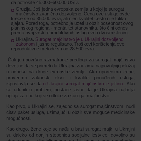
da potrošite 45.000–60.000 USD.
Gruzija.
Još jedna evropska zemlja u kojoj je surogat
majčinstvo zvanično dozvoljeno. Cena ove usluge ovde
kreće se od 35.000 evra, ali njen kvalitet često nije toliko
sjajan. Pored toga, potrebno je uzeti u obzir posebnost ovog
planinskog regiona - mentalitet stanovnika, što čini odnos
prema ovoj vrsti reproduktivnih usluga vrlo dvosmislenim.
Ukrajina.
Surogat majčinstvo je u Ukrajini dozvoljeno
zakonom
i jasno regulisano. Troškovi korišcìenja ove
reproduktivne metode su od 28.500 evra.
Čak je i površno razmatranje predloga za surogat majčinstvo
dovoljno da se primeti da Ukrajina zauzima najpovoljniji položaj
u odnosu na druge evropske zemlje. Ako uporedimo
cene
,
proverimo zakonski okvir i kvalitet ponuđenih usluga,
ispostavlja se da
u Ukrajini surogat majčinstvo je jeftino
.. Ako
se udubiti u problem, postaće jasno da je Ukrajina najbolja
opcija za one koji se odluče za surogat majčinstvo.
Kao prvo, u Ukrajini se, zajedno sa surogat majčinstvom, nudi
čitav paket usluga, uzimajući u obzir sve moguće medicinske
mogućnosti.
Kao drugo, žene koje se nađu u bazi surogat majki u Ukrajini
su daleko od donjih stepenica socijalne lestvice, dovoljno su
obrazovane i disciplinovane da bi ispunile sve neophodne