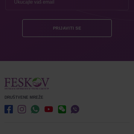
DRUŠTVENE MREŽE