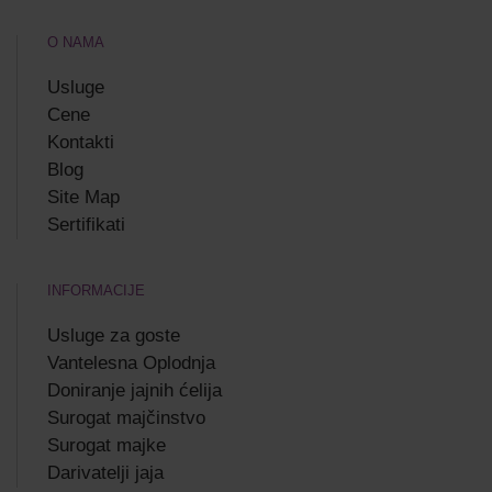
O NAMA
Usluge
Cene
Kontakti
Blog
Site Map
Sertifikati
INFORMACIJE
Usluge za goste
Vantelesna Oplodnja
Doniranje jajnih ćelija
Surogat majčinstvo
Surogat majke
Darivatelji jaja