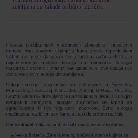
Troškovi surogat majčinstva u različitim
zemljama su takođe prilično različiti.
I danas, u doba novih medicinskih tehnologija i inovativnih
metoda, ima dovoljno slučajeva kada ženski reproduktivni
sistem ne može da ispuni svoju funkciju rađanja deteta, a
najsavremenije metode lečenja su nemoćne. Surogat
majčinstvo može biti izlaz iz ove situacije. Ali ova usluga nije
dostupna u svim evropskim zemljama.
Usluge surogat majčinstva su zabranjene u Švedskoj,
Francuskoj, Norveškoj, Nemačkoj i Austriji. U Rusiji, Poljskoj,
Gruziji i Ukrajini - dozvoljeno je na zvaničnom nivou. I u drugim
evropskim zemljama, surogat majčinstvo se koristi sa
ograničenjima ili nije regulisano zakonom. Cene surogat
majčinstvau različitim zemljama su takođe prilično različiti.
Cene surogat majčins
t
v
a
u različitim evropskim zemljama
:
Velika Britanija.
Zemlja ima ograničenja prema kojima se