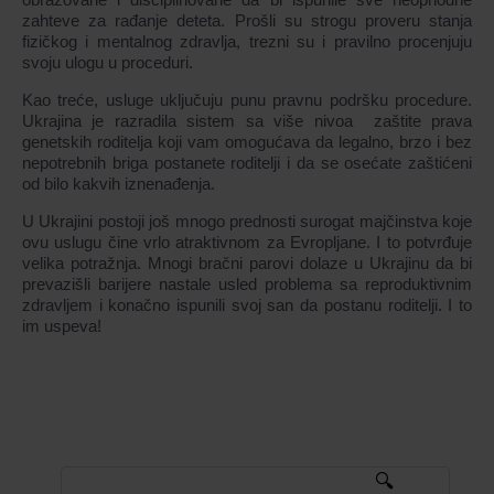
zahteve za rađanje deteta. Prošli su strogu proveru stanja
fizičkog i mentalnog zdravlja, trezni su i pravilno procenjuju
svoju ulogu u proceduri.
Kao treće, usluge uključuju punu pravnu podršku procedure.
Ukrajina je razradila sistem sa više nivoa zaštite prava
genetskih roditelja koji vam omogućava da legalno, brzo i bez
nepotrebnih briga postanete roditelji i da se osećate zaštićeni
od bilo kakvih iznenađenja.
U Ukrajini postoji još mnogo prednosti surogat majčinstva koje
ovu uslugu čine vrlo atraktivnom za Evropljane. I to potvrđuje
velika potražnja. Mnogi bračni parovi dolaze u Ukrajinu da bi
prevazišli barijere nastale usled problema sa reproduktivnim
zdravljem i konačno ispunili svoj san da postanu roditelji. I to
im uspeva!