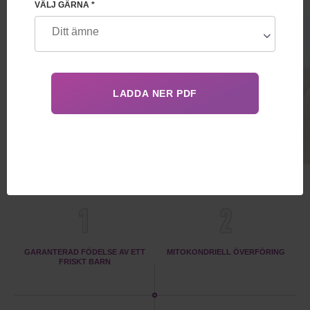
VÄLJ GÄRNA *
mitokondriell överföring, med möjlighet
till övergång till tjänsten för
surrogatmödraskap. Avancerade
alternativ för IVF med kvinnans egna ägg
28 500€
FÖRDELAR
1
2
GARANTERAD FÖDELSE AV ETT
MITOKONDRIELL ÖVERFÖRING
FRISKT BARN