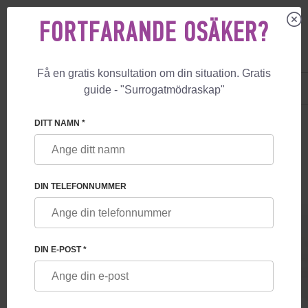
FORTFARANDE OSÄKER?
Få en gratis konsultation om din situation. Gratis
US
+1 844 892 78 00
guide - "Surrogatmödraskap"
UK
+44 800 069 86 90
🏠
PRISER
IVF-TJÄNSTER
VIP GUARANTEE FIV
DITT NAMN *
DIN TELEFONNUMMER
VIP GUARANTEE FIV
DIN E-POST *
IVF + PGD. Användning av stamceller och