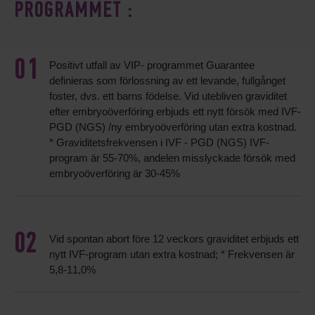
PROGRAMMET :
Positivt utfall av VIP- programmet Guarantee
definieras som förlossning av ett levande, fullgånget
foster, dvs. ett barns födelse. Vid utebliven graviditet
efter embryoöverföring erbjuds ett nytt försök med IVF-
PGD (NGS) /ny embryoöverföring utan extra kostnad.
* Graviditetsfrekvensen i IVF - PGD (NGS) IVF-
program är 55-70%, andelen misslyckade försök med
embryoöverföring är 30-45%
Vid spontan abort före 12 veckors graviditet erbjuds ett
nytt IVF-program utan extra kostnad; * Frekvensen är
5,8-11,0%