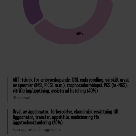
40%
ART-teknik för embryoskapande: ICSI, embryoodling, särskilt urval
av spermier (IMSI, PICSI, m.m.), trophocodermbiopsi, PGS (hr-NGS),
vitrifiering/upptining, assisterad hatching (40%)
Obegränsat
Urval av äggdonator, förberedelse, ekonomisk ersättning till
äggdonator, transfer, uppehälle, medicinering för
äggstocksstimulering (20%)
Egna ägg, även från äggdonator