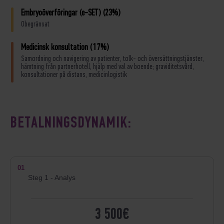
Embryoöverföringar (e-SET) (23%)
Obegränsat
Medicinsk konsultation (17%)
Samordning och navigering av patienter, tolk- och översättningstjänster,
hämtning från partnerhotell, hjälp med val av boende; graviditetsvård,
konsultationer på distans, medicinlogistik
BETALNINGSDYNAMIK:
01
Steg 1 - Analys
3 500€