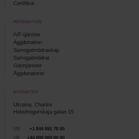
Certifikat
INFORMATION
IVF-tjänster
Äggdonation
Surrogatmödraskap
Surrogatmödrar
Gästtjänster
Äggdonatorer
KONTAKTER
Ukraina, Charkiv
Holodnogorskaja gatan 15
US
+1 844 892 78 00
UK
+44 800 069 86 90