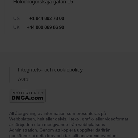
Holodnogorskaja gatan 15
US
+1 844 892 78 00
UK
+44 800 069 86 90
Integritets- och cookiepolicy
Avtal
All återgivning av information som presenteras på
Webbplatsen, helt eller delvis, i text-, grafik- eller videoformat
är förbjuden utan medgivande från webbplatsens
Administration. Genom att kopiera uppgifter därifrån
godkänner ni detta krav och tar fullt ansvar vid eventuell