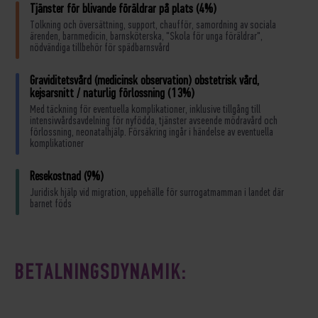
Tjänster för blivande föräldrar på plats (4%)
Tolkning och översättning, support, chaufför, samordning av sociala
ärenden, barnmedicin, barnsköterska, "Skola för unga föräldrar",
nödvändiga tillbehör för spädbarnsvård
Graviditetsvård (medicinsk observation) obstetrisk vård,
kejsarsnitt / naturlig förlossning (13%)
Med täckning för eventuella komplikationer, inklusive tillgång till
intensivvårdsavdelning för nyfödda, tjänster avseende mödravård och
förlossning, neonatalhjälp. Försäkring ingår i händelse av eventuella
komplikationer
Resekostnad (9%)
Juridisk hjälp vid migration, uppehälle för surrogatmamman i landet där
barnet föds
BETALNINGSDYNAMIK: