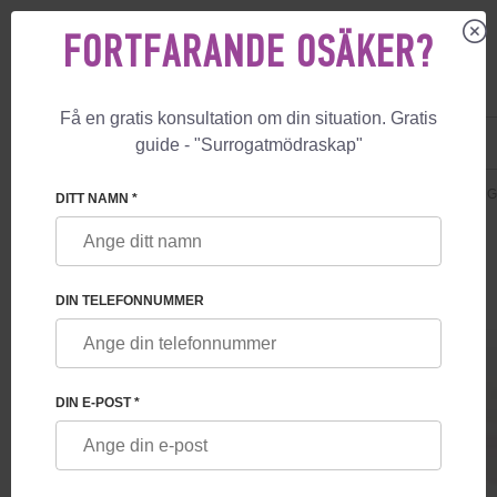
FORTFARANDE OSÄKER?
Få en gratis konsultation om din situation. Gratis
US
+1 844 892 78 00
guide - "Surrogatmödraskap"
UK
+44 800 069 86 90
🏠
PRISER
SURROGATMÖDRASKAP
GUARANTEE. FÖRLOSSNING 
DITT NAMN *
DIN TELEFONNUMMER
GUARANTEE. FÖRLOSSNING I BELGIEN
DIN E-POST *
Obegränsat antal IVF + PGD-försök fram