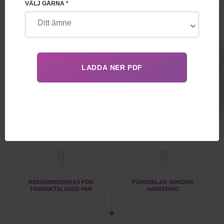
VÄLJ GÄRNA *
till barnets födelse. I paketet ingår ett
barns födelse i ett fransktalande land
med förenklad registrering
80 000€
FÖRDELAR
1
2
REKOMMENDERAS FÖR
FÖRENKLAD JURIDISK
FRANSKTALANDE PAR
HANTERING