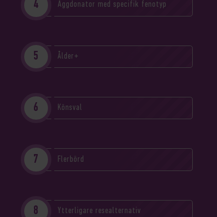
Äggdonator med specifik fenotyp
Ålder+
Könsval
Flerbörd
Ytterligare resealternativ