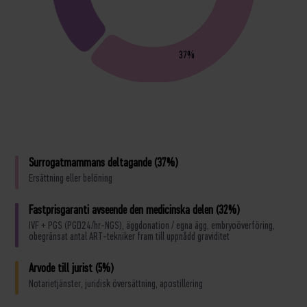
37%
Surrogatmammans deltagande (37%)
Ersättning eller belöning
Fastprisgaranti avseende den medicinska delen (32%)
IVF + PGS (PGD24/hr-NGS), äggdonation / egna ägg, embryoöverföring,
obegränsat antal ART-tekniker fram till uppnådd graviditet
Arvode till jurist (5%)
Notarietjänster, juridisk översättning, apostillering