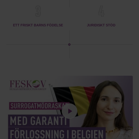
3
4
ETT FRISKT BARNS FÖDELSE
JURIDISKT STÖD