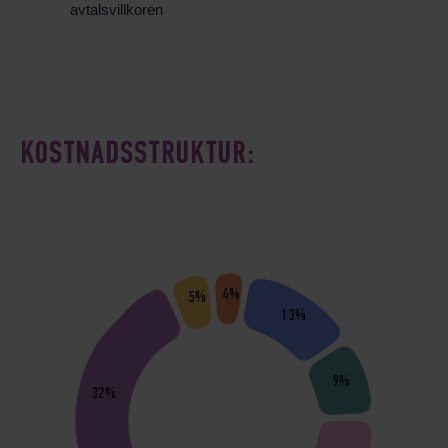
avtalsvillkoren
KOSTNADSSTRUKTUR:
4%
5%
13%
9%
32%