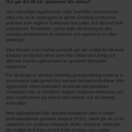
Hur går det till när sjukdomar blir aktiva?
Den mänskliga organismens celler innehåller kromosomer,
vilka i sin tur är uppbyggda av gener. Generna producerar
proteiner som reglerar funktionen hos celler, och därmed hela
organismen. Mutationer i gener leder till störning av den
naturliga produktionen av proteiner och uppkomst av olika
patologier.
Våra tjänster inom human genomik gör det möjligt för blivande
föräldrar att skydda deras barn från sådan utveckling och
därmed undvika uppkomsten av genetiskt betingade
sjukdomar.
För att skapa en idealisk mänsklig genuppsättning studerar vi
arvsmassan (alla gener) hos barnets biologiska föräldrar (eller
äggdonator, spermiedonator) avseende alla genetiska
mutationer som är kända för dagens moderna vetenskap och
som manifesterar sig kliniskt eller innebär risk för barnets
livskvalitet.
Med utgångspunkt från aktuella mutationer utför vi sedan
preimplantatorisk genetisk diagnos (PGD), vilket gör att vi kan
upptäcka och studera mutationer direkt i embryot. Detta gör
det möjligt att få fram ett helt friskt embryo, som sedan