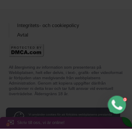
Integritets- och cookiepolicy
Avtal
All återgivning av information som presenteras på
Webbplatsen, helt eller delvis, i text-, grafik- eller videoformat
är förbjuden utan medgivande från webbplatsens
Administration. Genom att kopiera uppgifter därifrån
godkänner ni detta krav och tar fullt ansvar vid eventuell
överträdelse. Åldersgräns 18 år.
Vi använder cookies för att förbättra webbplatsens prestanda
och för att kunna visa dig de bästa erbjudandena.
✉
Godkänner du vår integritets- och cookiepolicy och
Skriv till oss, vi är online!
accepterar du cookies på din enhet?