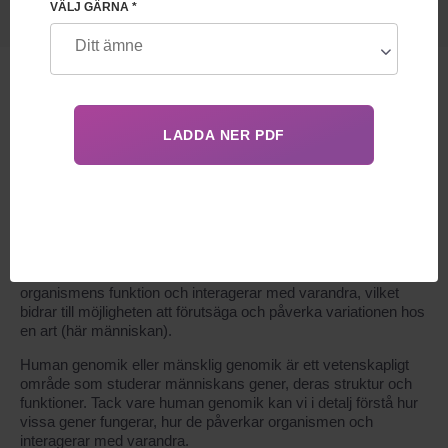
VÄLJ GÄRNA *
VAD ÄR HUMAN GENOMIK?
Genomik är vetenskapen om det genetiska systemet. Man
studerar geners struktur, deras funktioner och roll i bildandet
av organismens egenskaper. Därigenom kan man på
detaljnivå förstå hur gener fungerar, hur de påverkar
organismens funktion och interagerar med varandra, vilket
bidrar till möjligheten att förutsäga och påverka variationen hos
en art (här människan).
Human genomik eller mänsklig genomik är ett vetenskapligt
område som studerar människans gener, deras struktur och
funktioner. Tack vare human genomik kan vi i detalj förstå hur
vissa gener fungerar, hur de påverkar organismen och
interagerar med varandra.