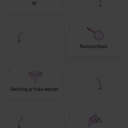
IVF
4
Blastocystbiopsi
5
Överföring av friska embryon
6