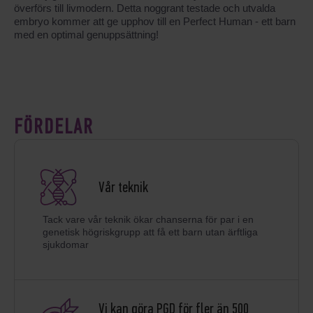
överförs till livmodern. Detta noggrant testade och utvalda
embryo kommer att ge upphov till en Perfect Human - ett barn
med en optimal genuppsättning!
FÖRDELAR
Vår teknik
Tack vare vår teknik ökar chanserna för par i en
genetisk högriskgrupp att få ett barn utan ärftliga
sjukdomar
Vi kan göra PGD för fler än 500