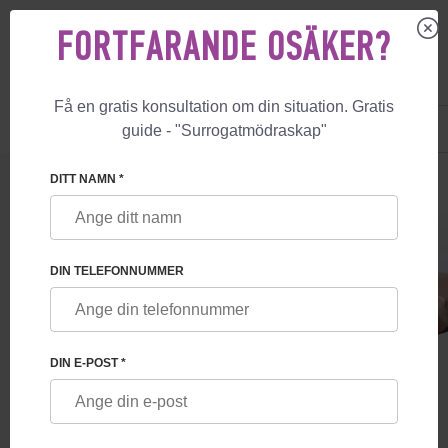
FORTFARANDE OSÄKER?
Få en gratis konsultation om din situation. Gratis
US
+1 844 892 78 00
guide - "Surrogatmödraskap"
UK
+44 800 069 86 90
DITT NAMN *
TJÄNSTER INOM HUMAN GENOMIK
DIN TELEFONNUMMER
Förhindrar överföring av
genetiskt betingade störningar
i familjen och låter ert barn få
en optimal genuppsättning!
DIN E-POST *