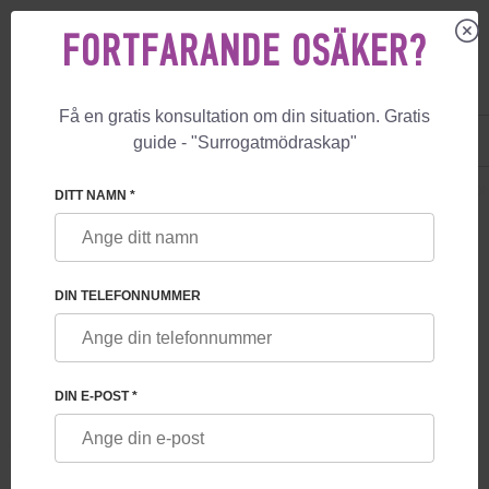
FORTFARANDE OSÄKER?
Få en gratis konsultation om din situation. Gratis
US
+1 844 892 78 00
guide - "Surrogatmödraskap"
UK
+44 800 069 86 90
🏠
TJÄNSTER
PROGRAM DÄR SURROGATMAMMA OCH/ELLER ÄGGDONA
DITT NAMN *
PROGRAM DÄR
SURROGATMAMMA OCH/ELLER
DIN TELEFONNUMMER
ÄGGDONATOR DELTAR PÅ
DISTANS
DIN E-POST *