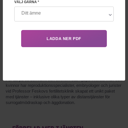
VÄLJ GÄRNA *
Funktioner i distansprogrammet
Steg i processen för kryokonservering av
spermier
Nödvändiga dokument
De innovativa metoderna inom området reproduktionsmedicin
syftar till att låta ofrivilligt barnlösa människor att få uppleva
vad det innebär att bli föräldrar till ett eget barn.
För att på ett bekvämt och effektivt sätt hjälpa infertila män och
kvinnor har reproduktionsspecialister, embryologer och jurister
vid Professor Feskovs fertilitetsklinik skapat ett unikt paket
med tjänster – inklusive olika typer av distanstjänster för
surrogatmödraskap och äggdonation.