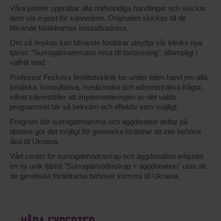
Våra jurister upprättar alla nödvändiga handlingar och skickar
dem via e-post för kännedom. Originalen skickas till de
blivande föräldrarnas bostadsadress.
Om så önskas kan blivande föräldrar utnyttja vår kliniks nya
tjänst: "Surrogatmammans resa till förlossning", tillämpligt i
valfritt land.
Professor Feskovs fertilitetsklinik tar under tiden hand om alla
juridiska, konsultativa, medicinska och administrativa frågor,
vilket säkerställer att implementeringen av det valda
programmet blir så bekväm och effektiv som möjligt.
Program där surrogatmamma och äggdonator deltar på
distans gör det möjligt för genetiska föräldrar att inte behöva
åka till Ukraina.
Vårt center för surrogatmödraskap och äggdonation erbjuder
en ny unik tjänst "Surrogatmödraskap + äggdonation" utan att
de genetiska föräldrarna behöver komma till Ukraina.