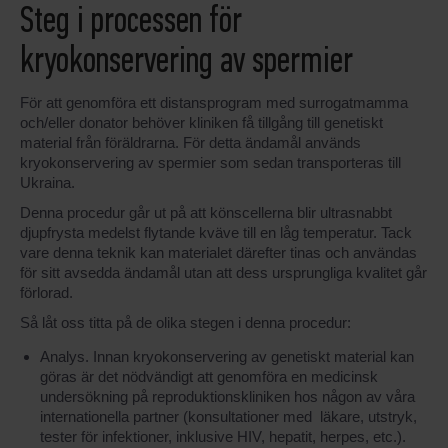
Steg i processen för
kryokonservering av spermier
För att genomföra ett distansprogram med surrogatmamma
och/eller donator behöver kliniken få tillgång till genetiskt
material från föräldrarna. För detta ändamål används
kryokonservering av spermier som sedan transporteras till
Ukraina.
Denna procedur går ut på att könscellerna blir ultrasnabbt
djupfrysta medelst flytande kväve till en låg temperatur. Tack
vare denna teknik kan materialet därefter tinas och användas
för sitt avsedda ändamål utan att dess ursprungliga kvalitet går
förlorad.
Så låt oss titta på de olika stegen i denna procedur:
Analys. Innan kryokonservering av genetiskt material kan
göras är det nödvändigt att genomföra en medicinsk
undersökning på reproduktionskliniken hos någon av våra
internationella partner (konsultationer med läkare, utstryk,
tester för infektioner, inklusive HIV, hepatit, herpes, etc.).