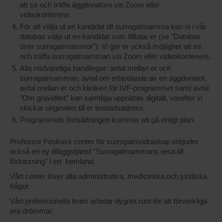
att se och träffa äggdonatorn via Zoom eller
videokonferens.
För att välja ut en kandidat till surrogatmamma kan ni i vår
databas välja ut en kandidat som tilltalar er (se "Databas
över surrogatmammor"); Vi ger er också möjlighet att se
och träffa surrogatmamman via Zoom eller videokonferens.
Alla nödvändiga handlingar: avtal mellan er och
surrogatmamman, avtal om erbjudande av en äggdonator,
avtal mellan er och kliniken för IVF-programmet samt avtal
”Om graviditet” kan samtliga upprättas digitalt, varefter vi
skickar originalen till er bostadsadress.
Programmets fortsättningen kommer att gå enligt plan.
Professor Feskovs center för surrogatmödraskap erbjuder
också en ny tilläggstjänst "Surrogatmammans resa till
förlossning" i ert hemland.
Vårt center löser alla administrativa, medicinska och juridiska
frågor.
Vårt professionella team arbetar dygnet runt för att förverkliga
era drömmar.