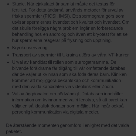
Studie. När ejakulatet är samlat måste det testas för
fertilitet. För detta ändamål används metoder för urval av
friska spermier (PICSI, IMSI). Ett spermogram görs som
utvisar spermiernas kvantitet och kvalitet och kvantitet. Om
det skulle föreligga några problem ingår en förberedande
behandling hos en androlog och även ett kryotest för att se
hur spermierna reagerar på frysning och upptining.
Kryokonservering.
Transport av spermier till Ukraina utförs av våra IVF-kurirer.
Urval av kandidat till rollen som surrogatmamma. De
blivande föräldrarna får tillgång till vår omfattande databas
där de väljer ut kvinnan som ska föda deras barn. Kliniken
kommer att möjliggöra bekantskap och kommunikation
med den valda kandidaten via videolänk eller Zoom.
Val av äggdonator, om nödvändigt. Databasen innehåller
information om kvinnor med valfri fenotyp, så att paret kan
välja en så idealisk donator som möjligt. Här ingår också
personlig kommunikation via digitala medier.
De återstående momenten genomförs i enlighet med det valda
paketet.