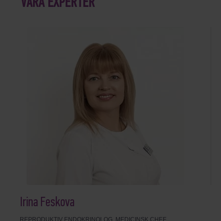
VÅRA EXPERTER
Irina Feskova
REPRODUKTIV ENDOKRINOLOG, MEDICINSK CHEF