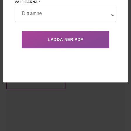
VÄLJ GÄRNA *
+1 844 892 78 00
E-POST
info@feskov.com
ARBETSSCHEMA
Måndag-Fredag: 10:00 - 16:00
Söndag & Lördag är en ledig dag
BUDBÄRARE
VISA PÅ KARTAN