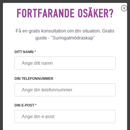
FORTFARANDE OSÄKER?
Få en gratis konsultation om din situation. Gratis
US
+1 844 892 78 00
guide - "Surrogatmödraskap"
UK
+44 800 069 86 90
DITT NAMN *
KONTAKTER
DIN TELEFONNUMMER
England, London
DIN E-POST *
52 Brook Street
TELEFON