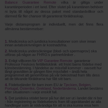
Balance Guarantee Remote
vilka är giltiga under
karantänperioden i ert land. Efter slutet på karantänen behöver
ni byta till något av dessa paket med standardvillkor och
därmed får fler chanser till garanterat föräldraskap.
Varje distansprogram är individuellt, men det finns flera
allmänna bestämmelser:
Medicinska och juridiska konsultationer som sker innan
innan avtalsskrivningen är kostnadsfria.
Medicinska undersökningar (blod- och spermaprov) ska
utföras på någon av FHRG:s partnerkliniker .
Enligt villkoren för
VIP Garantee Remote
garanterar
Professor Feskovs fertilitetsklinik ett friskt barns födelse med
könsbestämning. I händelse av missfall kommer - oavsett hur
långt graviditen är gången före missfallet – ändå hela
programmet att genomföras på vår bekostnad fram tills dess
att de blivande föräldrarna har fått sitt barn.
Födelseländer för barn inom EU är
Tjeckien
,
Belgien
,
Portugal
,
Österrike
,
Grekland
,
Nederländerna
. Landet bestäms
efter situationen i varje enskilt fall.
Det juridiska stödet beror på hur det ser ut i landet där ni bor
- från registrering av födelsebevis fram till upprättandet av alla
handlingar som är nödvändiga för att ni ska kunna resa hem