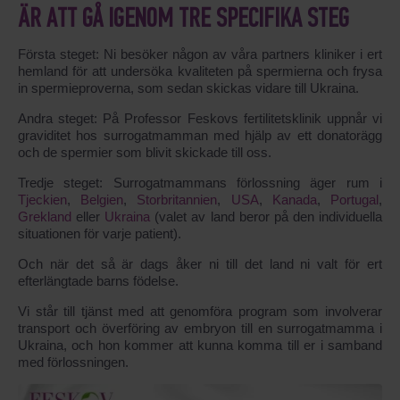
ÄR ATT GÅ IGENOM TRE SPECIFIKA STEG
Första steget: Ni besöker någon av våra partners kliniker i ert
hemland för att undersöka kvaliteten på spermierna och frysa
in spermieproverna, som sedan skickas vidare till Ukraina.
Andra steget: På Professor Feskovs fertilitetsklinik uppnår vi
graviditet hos surrogatmamman med hjälp av ett donatorägg
och de spermier som blivit skickade till oss.
Tredje steget: Surrogatmammans förlossning äger rum i
Tjeckien
,
Belgien
,
Storbritannien
,
USA
,
Kanada
,
Portugal
,
Grekland
eller
Ukraina
(valet av land beror på den individuella
situationen för varje patient).
Och när det så är dags åker ni till det land ni valt för ert
efterlängtade barns födelse.
Vi står till tjänst med att genomföra program som involverar
transport och överföring av embryon till en surrogatmamma i
Ukraina, och hon kommer att kunna komma till er i samband
med förlossningen.