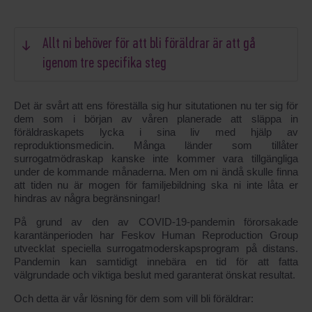
Allt ni behöver för att bli föräldrar är att gå
igenom tre specifika steg
Det är svårt att ens föreställa sig hur situtationen nu ter sig för
dem som i början av våren planerade att släppa in
föräldraskapets lycka i sina liv med hjälp av
reproduktionsmedicin. Många länder som tillåter
surrogatmödraskap kanske inte kommer vara tillgängliga
under de kommande månaderna. Men om ni ändå skulle finna
att tiden nu är mogen för familjebildning ska ni inte låta er
hindras av några begränsningar!
På grund av den av COVID-19-pandemin förorsakade
karantänperioden har Feskov Human Reproduction Group
utvecklat speciella surrogatmoderskapsprogram på distans.
Pandemin kan samtidigt innebära en tid för att fatta
välgrundade och viktiga beslut med garanterat önskat resultat.
Och detta är vår lösning för dem som vill bli föräldrar: