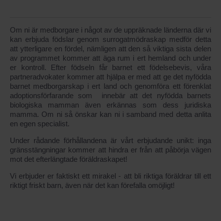
Om ni är medborgare i något av de uppräknade länderna där vi
kan erbjuda födslar genom surrogatmödraskap medför detta
att ytterligare en fördel, nämligen att den så viktiga sista delen
av programmet kommer att äga rum i ert hemland och under
er kontroll. Efter födseln får barnet ett födelsebevis, våra
partneradvokater kommer att hjälpa er med att ge det nyfödda
barnet medborgarskap i ert land och genomföra ett förenklat
adoptionsförfarande som innebär att det nyfödda barnets
biologiska mamman även erkännas som dess juridiska
mamma. Om ni så önskar kan ni i samband med detta anlita
en egen specialist.
Under rådande förhållandena är vårt erbjudande unikt: inga
gränsstängningar kommer att hindra er från att påbörja vägen
mot det efterlängtade föräldraskapet!
Vi erbjuder er faktiskt ett mirakel - att bli riktiga föräldrar till ett
riktigt friskt barn, även när det kan förefalla omöjligt!