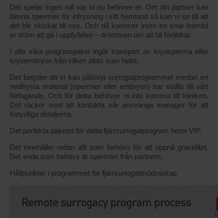
Det spelar ingen roll var ni nu befinner er. Om din partner kan
lämna spermier för infrysning i sitt hemland så kan vi se till att
det blir skickat till oss. Och då kommer inom en snar framtid
er dröm att gå i uppfyllelse – drömmen om att bli föräldrar.
I alla våra programpaket ingår transport av kryosperma eller
kryoembryon från vilken plats som helst.
Det betyder att vi kan påbörja surrogatprogrammet medan ert
nedfrysta material (spermier eller embryon) har ställts till vårt
förfogande. Och för detta behöver ni inte komma till kliniken.
Det räcker med att kontakta vår ansvariga manager för att
förtydliga detaljerna.
Det perfekta paketet för detta fjärrsurrogatprogram heter VIP.
Det innehåller redan allt som behövs för att uppnå graviditet.
Det enda som behövs är spermier från partnern.
Hållpunkter i programmet för fjärrsurrogatmödraskap