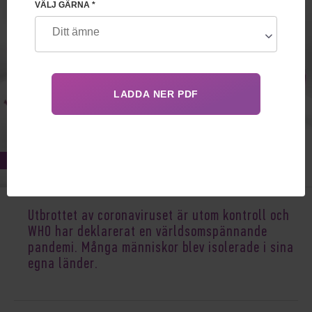
VÄLJ GÄRNA *
May 13, 2021
Utbrottet av coronaviruset är utom kontroll och
WHO har deklarerat en världsomspännande
pandemi. Många människor blev isolerade i sina
egna länder.