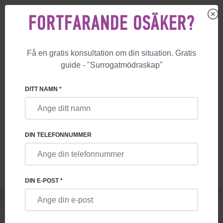
FORTFARANDE OSÄKER?
Få en gratis konsultation om din situation. Gratis
US
+1 844 892 78 00
guide - "Surrogatmödraskap"
UK
+44 800 069 86 90
🏠
BLOGG
GARANTI AVSEENDE DISTANSTJÄNSTER I SURROGATM
DITT NAMN *
GARANTI AVSEENDE DISTANSTJÄNSTER I
SURROGATMÖDRASKAPSPROGRAM
DIN TELEFONNUMMER
DIN E-POST *