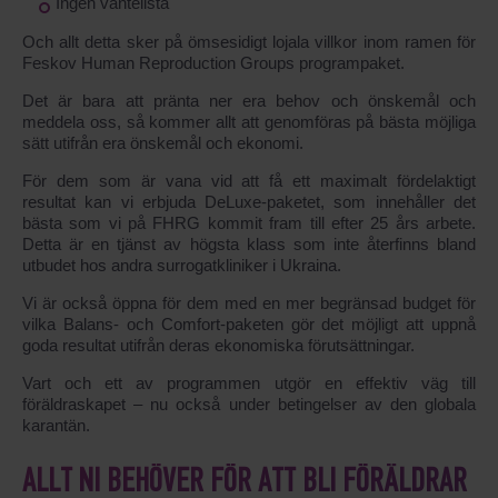
Ingen väntelista
Och allt detta sker på ömsesidigt lojala villkor inom ramen för
Feskov Human Reproduction Groups programpaket.
Det är bara att pränta ner era behov och önskemål och
meddela oss, så kommer allt att genomföras på bästa möjliga
sätt utifrån era önskemål och ekonomi.
För dem som är vana vid att få ett maximalt fördelaktigt
resultat kan vi erbjuda DeLuxe-paketet, som innehåller det
bästa som vi på FHRG kommit fram till efter 25 års arbete.
Detta är en tjänst av högsta klass som inte återfinns bland
utbudet hos andra surrogatkliniker i Ukraina.
Vi är också öppna för dem med en mer begränsad budget för
vilka Balans- och Comfort-paketen gör det möjligt att uppnå
goda resultat utifrån deras ekonomiska förutsättningar.
Vart och ett av programmen utgör en effektiv väg till
föräldraskapet – nu också under betingelser av den globala
karantän.
ALLT NI BEHÖVER FÖR ATT BLI FÖRÄLDRAR