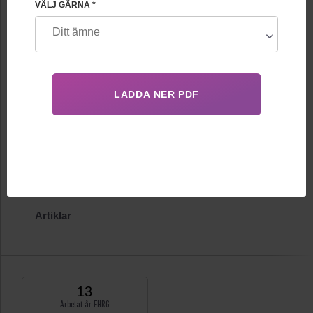
VÄLJ GÄRNA *
FHRG Medicinsk och diagnostisk avdelning
Information
Biografi
Certifikat
Publikationer
Artiklar
13
Arbetat år FHRG