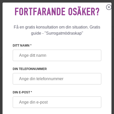
FORTFARANDE OSÄKER?
Få en gratis konsultation om din situation. Gratis
US
+1 844 892 78 00
guide - "Surrogatmödraskap"
UK
+44 800 069 86 90
🏠
OM OSS
ANNA IVANOVA
DITT NAMN *
DIN TELEFONNUMMER
DIN E-POST *
ANNA IVANOVA
Androlog