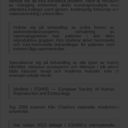
handlar om att lösa komplexa problem, vilket är resultatet
av mångårig erfarenhet, aktivt kunskapstsutbyte med
utländska kollegor samt genom kontinuerlig förkovran och
vidareutveckling i yrkesrollen.
Inriktar sig på behandling av svåra former av
asthenoteratozoospermi, stimulering av
spermatogenesen hos patienter i den äldre
reproduktiva gruppen. Hon studerar aktivt hormonella
och icke-hormonella behandlingar för patienter med
extremt låga spermienivåer.
Specialiserar sig på behandling av alla typer av manlig
infertilitet, inklusive azoospermi och tillämpar i sitt arbete
både klassisk terapi och moderna metoder som till
exempel cellulär teknik.
Medlem i ESHRE ― European Society of Human
Reproduction and Embryology.
Tog 2008 examen från Charkivs nationella medicinska
universitet.
Har sedan 2013 deltagit i ESHRE:s internationella