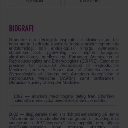
Publikationer
Arbetat år FHRG
BIOGRAFI
Grundare och ideologisk inspiratör till kliniken som bär
hans namn. Ledande specialist inom området reproduktiv
endokrinologi och endoskopisk kirurgi, överläkare,
obstetriker och gynekolog av högsta kategorin,
ultraljudsläkare, medlem av European Association of
Reproductologists and Embryologists (ESHRE). Sitter med
presidiet för Ukrainian Association of Reproductive
Medicine, medlem i Association of Obstetricians and
Gynecologists of Ukraine och American Association of
Reproductive Medicine (ASRM) samt ordförande i
Ukrainian Society of Gender Medicine.
1982 ― examen med högsta betyg från Charkivs
nationella medicinska universitet, medicine doktor.
2002 ― disputerade med sin doktorsavhandling på temat
"Påverkan på livmoderslemhinnan genom stimulering med
inducerare i ART-program." Har uppnått den högsta
kvalifikationsgraden inom ämnena obstetrik och