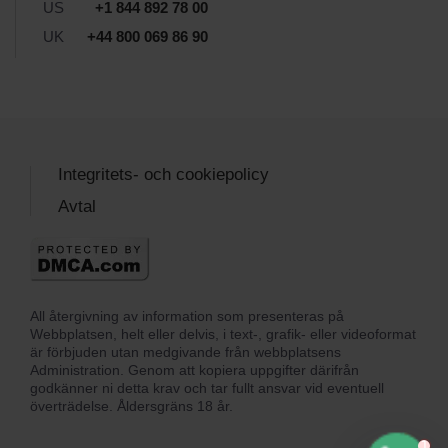
US
+1 844 892 78 00
UK
+44 800 069 86 90
Integritets- och cookiepolicy
Avtal
All återgivning av information som presenteras på
Webbplatsen, helt eller delvis, i text-, grafik- eller videoformat
är förbjuden utan medgivande från webbplatsens
Administration. Genom att kopiera uppgifter därifrån
godkänner ni detta krav och tar fullt ansvar vid eventuell
överträdelse. Åldersgräns 18 år.