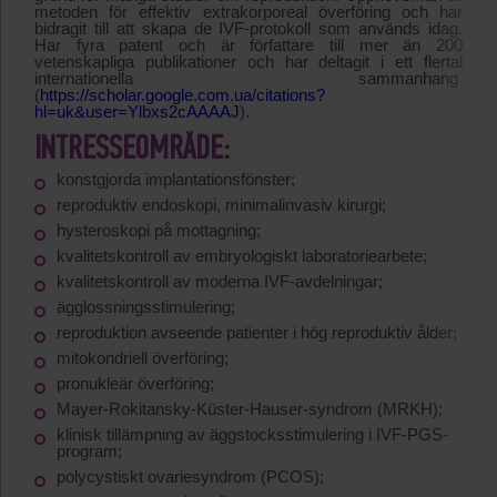
metoden för effektiv extrakorporeal överföring och har
bidragit till att skapa de IVF-protokoll som används idag.
Har fyra patent och är författare till mer än 200
vetenskapliga publikationer och har deltagit i ett flertal
internationella sammanhang
(
https://scholar.google.com.ua/citations?
hl=uk&user=Ylbxs2cAAAAJ
).
INTRESSEOMRÅDE:
konstgjorda implantationsfönster;
reproduktiv endoskopi, minimalinvasiv kirurgi;
hysteroskopi på mottagning​;
kvalitetskontroll av embryologiskt laboratoriearbete;
kvalitetskontroll av moderna IVF-avdelningar;
ä
gglossningsstimulering;
reproduktion avseende patienter i hög reproduktiv ålder;
mitokondriell överföring;
pronukleär överföring;
Mayer-Rokitansky-Küster-Hauser-syndrom (MRKH);
klinisk tillämpning av äggstocksstimulering i IVF-PGS-
program;
polycystiskt ovariesyndrom (PCOS);