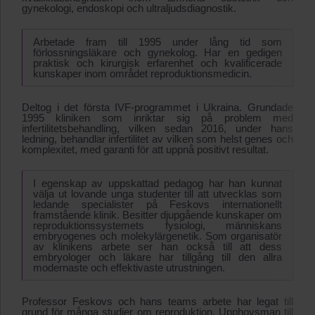
gynekologi, endoskopi och ultraljudsdiagnostik.
Arbetade fram till 1995 under lång tid som
förlossningsläkare och gynekolog. Har en gedigen
praktisk och kirurgisk erfarenhet och kvalificerade
kunskaper inom området reproduktionsmedicin.
Deltog i det första IVF-programmet i Ukraina. Grundade
1995 kliniken som inriktar sig på problem med
infertilitetsbehandling, vilken sedan 2016, under hans
ledning, behandlar infertilitet av vilken som helst genes och
komplexitet, med garanti för att uppnå positivt resultat.
I egenskap av uppskattad pedagog har han kunnat
välja ut lovande unga studenter till att utvecklas som
ledande specialister på Feskovs internationellt
framstående klinik. Besitter djupgående kunskaper om
reproduktionssystemets fysiologi, människans
embryogenes och molekylärgenetik. Som organisatör
av klinikens arbete ser han också till att dess
embryologer och läkare har tillgång till den allra
modernaste och effektivaste utrustningen.
Professor Feskovs och hans teams arbete har legat till
grund för många studier om reproduktion. Upphovsman till