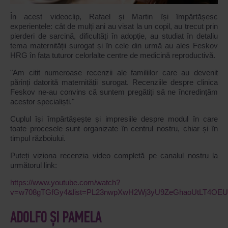
În acest videoclip, Rafael și Martin își împărtășesc
experiențele: cât de mulți ani au visat la un copil, au trecut prin
pierderi de sarcină, dificultăți în adopție, au studiat în detaliu
tema maternității surogat și în cele din urmă au ales Feskov
HRG în fața tuturor celorlalte centre de medicină reproductivă.
"Am citit numeroase recenzii ale familiilor care au devenit
părinți datorită maternității surogat. Recenziile despre clinica
Feskov ne-au convins că suntem pregătiți să ne încredințăm
acestor specialiști."
Cuplul își împărtășește și impresiile despre modul în care
toate procesele sunt organizate în centrul nostru, chiar și în
timpul războiului.
Puteți viziona recenzia video completă pe canalul nostru la
următorul link:
https://www.youtube.com/watch?
v=w708gTGfGy4&list=PL23nwpXwH2Wj3yU9ZeGhaoUtLT4OEU
ADOLFO ȘI PAMELA