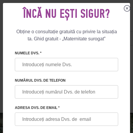
ÎNCĂ NU EȘTI SIGUR?
Obține o consultație gratuită cu privire la situația
US
+1 844 892 78 00
ta. Ghid gratuit - „Maternitate surogat”
UK
+44 800 069 86 90
🏠
BLOG
MUNCA FESKOV HRG ÎN TIMPUL RĂZBOIULUI: RECENZIILE 
NUMELE DVS. *
MUNCA FESKOV HRG ÎN TIMPUL
RĂZBOIULUI: RECENZIILE CLIENȚILOR
NUMĂRUL DVS. DE TELEFON
NOȘTRI
ADRESA DVS. DE EMAIL *