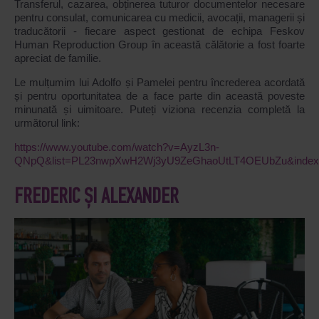
Transferul, cazarea, obținerea tuturor documentelor necesare
pentru consulat, comunicarea cu medicii, avocații, managerii și
traducătorii - fiecare aspect gestionat de echipa Feskov
Human Reproduction Group în această călătorie a fost foarte
apreciat de familie.
Le mulțumim lui Adolfo și Pamelei pentru încrederea acordată
și pentru oportunitatea de a face parte din această poveste
minunată și uimitoare. Puteți viziona recenzia completă la
următorul link:
https://www.youtube.com/watch?v=AyzL3n-
QNpQ&list=PL23nwpXwH2Wj3yU9ZeGhaoUtLT4OEUbZu&index
FREDERIC ȘI ALEXANDER