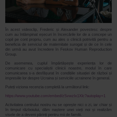
În acest videoclip, Frederic și Alexander povestesc despre
cum au întâmpinat eșecuri în încercările lor de a concepe un
copil pe cont propriu, cum au ales o clinică potrivită pentru a
beneficia de serviciul de maternitate surogat și de ce în cele
din urmă au avut încredere în Feskov Human Reproduction
Group.
De asemenea, cuplul împărtășește experiența lor de
comunicare cu specialiștii clinicii noastre, modul în care
comunicarea s-a desfășurat în condițiile situației de război și
impresiile lor despre Ucraina și serviciile ucrainene în general.
Puteți viziona recenzia completă la următorul link:
https://www.youtube.com/embed/zSvwzIx1Xlc?autoplay=1
Activitatea centrului nostru nu se oprește nici o zi, iar chiar și
în timpul războiului, dăm naștere unei vieți noi și realizăm
visele de a deveni părinți pentru mii de familii.