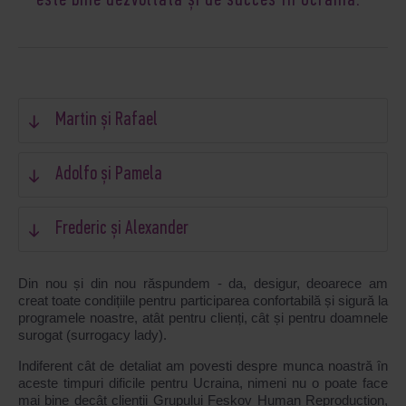
este bine dezvoltată și de succes în Ucraina.
Martin și Rafael
Adolfo și Pamela
Frederic și Alexander
Din nou și din nou răspundem - da, desigur, deoarece am
creat toate condițiile pentru participarea confortabilă și sigură la
programele noastre, atât pentru clienți, cât și pentru doamnele
surogat (surrogacy lady).
Indiferent cât de detaliat am povesti despre munca noastră în
aceste timpuri dificile pentru Ucraina, nimeni nu o poate face
mai bine decât clienții Grupului Feskov Human Reproduction,