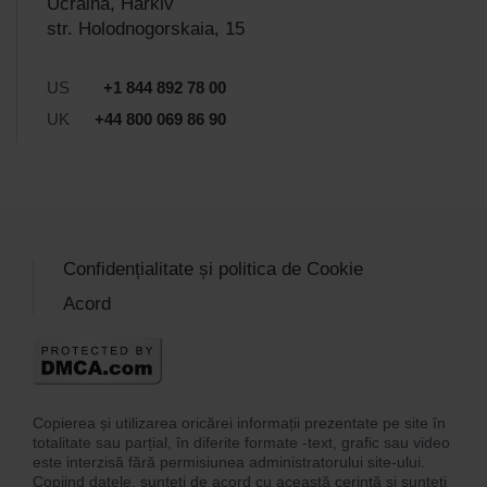
Ucraina, Harkiv
str. Holodnogorskaia, 15
US
+1 844 892 78 00
UK
+44 800 069 86 90
Confidențialitate și politica de Cookie
Acord
Copierea și utilizarea oricărei informații prezentate pe site în
totalitate sau parțial, în diferite formate -text, grafic sau video
este interzisă fără permisiunea administratorului site-ului.
Copiind datele, sunteți de acord cu această cerință și sunteți