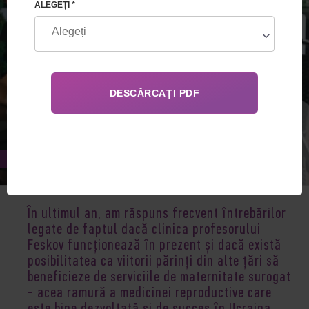
ALEGEȚI *
Jun 01, 2023
În ultimul an, am răspuns frecvent întrebărilor
legate de faptul dacă clinica profesorului
Feskov funcționează în prezent și dacă există
posibilitatea ca viitorii părinți din alte țări să
beneficieze de serviciile de maternitate surogat
- acea ramură a medicinei reproductive care