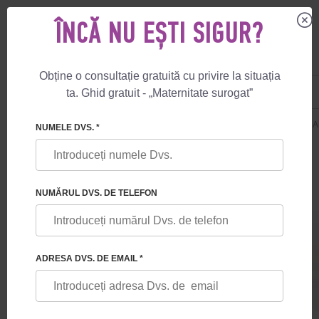
ÎNCĂ NU EȘTI SIGUR?
Obține o consultație gratuită cu privire la situația
US
+1 844 892 78 00
ta. Ghid gratuit - „Maternitate surogat”
UK
+44 800 069 86 90
🏠
PREŢURI
SUROGAT GESTAȚIONAL
GUARANTEE NAȘTERE ÎN 
NUMELE DVS. *
NUMĂRUL DVS. DE TELEFON
GUARANTEE NAȘTERE ÎN ARMENIA
ADRESA DVS. DE EMAIL *
Servicii pentru mamă surogată + donarea