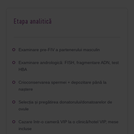
Etapa analitică
Examinare pre-FIV a partenerului masculin
Examinare andrologică: FISH, fragmentare ADN, test
HBA
Crioconservarea spermei + depozitare până la
naștere
Selecția și pregătirea donatorului/donatoarelor de
ovule
Cazare într-o cameră VIP la o clinică/hotel VIP, mese
incluse