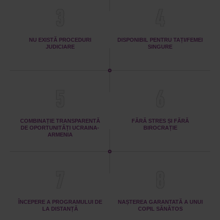
3
4
NU EXISTĂ PROCEDURI
DISPONIBIL PENTRU TAȚI/FEMEI
JUDICIARE
SINGURE
5
6
COMBINAȚIE TRANSPARENTĂ
FĂRĂ STRES ȘI FĂRĂ
DE OPORTUNITĂȚI UCRAINA-
BIROCRAȚIE
ARMENIA
7
8
ÎNCEPERE A PROGRAMULUI DE
NAȘTEREA GARANTATĂ A UNUI
LA DISTANȚĂ
COPIL SĂNĂTOS