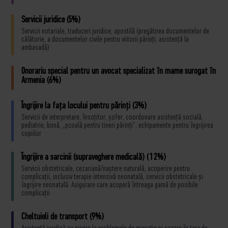
Servicii juridice (5%)
Servicii notariale, traduceri juridice, apostilă (pregătirea documentelor de
călătorie, a documentelor civile pentru viitorii părinți, asistență la
ambasadă)
Onorariu special pentru un avocat specializat în mame surogat în
Armenia (6%)
Îngrijire la fața locului pentru părinți (3%)
Servicii de interpretare, însoțitor, șofer, coordonare asistență socială,
pediatrie, bonă, „școală pentru tineri părinți”, echipamente pentru îngrijirea
copiilor
Îngrijire a sarcinii (supraveghere medicală) (12%)
Servicii obstetricale, cezariană/naștere naturală, acoperire pentru
complicații, inclusiv terapie intensivă neonatală, servicii obstetricale și
îngrijire neonatală. Asigurare care acoperă întreaga gamă de posibile
complicații
Cheltuieli de transport (9%)