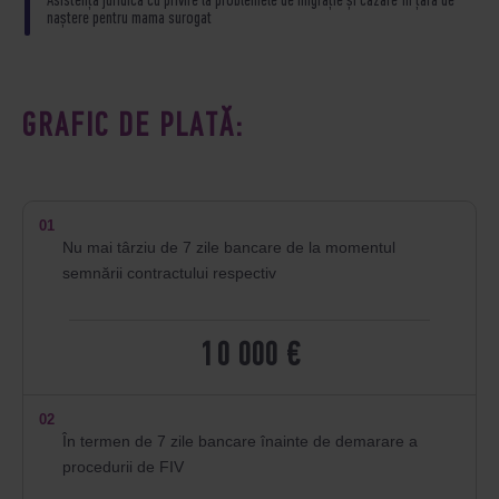
Asistență juridică cu privire la problemele de migrație și cazare în țara de
naștere pentru mama surogat
GRAFIC DE PLATĂ:
01
Nu mai târziu de 7 zile bancare de la momentul
semnării contractului respectiv
10 000 €
02
În termen de 7 zile bancare înainte de demarare a
procedurii de FIV