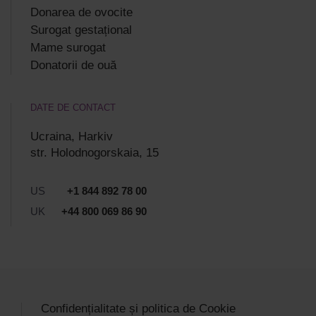
Donarea de ovocite
Surogat gestațional
Mame surogat
Donatorii de ouă
DATE DE CONTACT
Ucraina, Harkiv
str. Holodnogorskaia, 15
US
+1 844 892 78 00
UK
+44 800 069 86 90
Confidențialitate și politica de Cookie