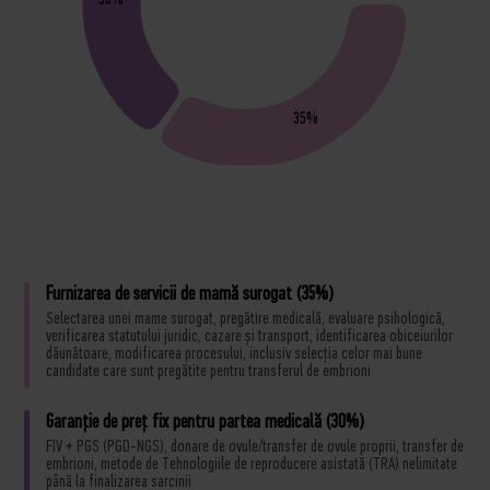
30%
35%
Furnizarea de servicii de mamă surogat (35%)
Selectarea unei mame surogat, pregătire medicală, evaluare psihologică,
verificarea statutului juridic, cazare și transport, identificarea obiceiurilor
dăunătoare, modificarea procesului, inclusiv selecția celor mai bune
candidate care sunt pregătite pentru transferul de embrioni
Garanție de preț fix pentru partea medicală (30%)
FIV + PGS (PGD-NGS), donare de ovule/transfer de ovule proprii, transfer de
embrioni, metode de Tehnologiile de reproducere asistată (TRA) nelimitate
până la finalizarea sarcinii