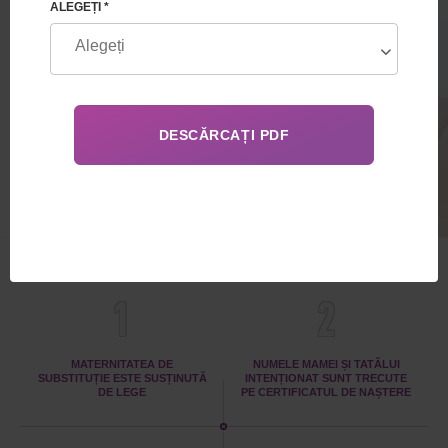
ALEGEȚI *
de ovule + determinarea sexului copilului
prin FIV-PGD (Armenia)
80 000€
AVANTAJELE
1
2
MATERNITATEA DE
NUMELE MAMEI ȘI TATĂLUI
SUBSTITUȚIE ESTE SUSȚINUTĂ
INTENȚIONAT SUNT TRECUTE
DE LEGE
PE CERTIFICATUL DE NAȘTERE