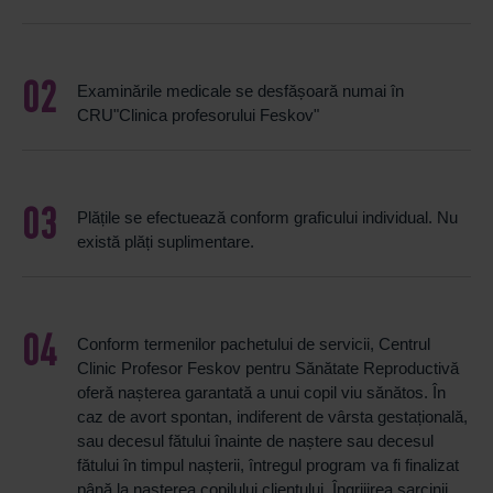
Examinările medicale se desfășoară numai în
CRU"Clinica profesorului Feskov"
Plățile se efectuează conform graficului individual. Nu
există plăți suplimentare.
Conform termenilor pachetului de servicii, Centrul
Clinic Profesor Feskov pentru Sănătate Reproductivă
oferă nașterea garantată a unui copil viu sănătos. În
caz de avort spontan, indiferent de vârsta gestațională,
sau decesul fătului înainte de naștere sau decesul
fătului în timpul nașterii, întregul program va fi finalizat
până la nașterea copilului clientului. Îngrijirea sarcinii