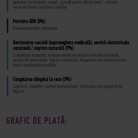
pediatrie, bonă pentru sugari, „școală pentru părinți tineri”, articole
necesare pentru îngrijirea copilului
Potrivire ADN (5%)
Prevenirea bolilor individuale
Gestionarea sarcinii (supraveghere medicală), servicii obstetricale,
cezariană / naștere naturală (9%)
Complicații acoperite, inclusiv unitate de terapie intensivă neonatală,
servicii de maternitate, îngrijire neonatală. Asigurarea este inclusă pentru
toate complicațiile posibile
Congelarea sângelui la rece (3%)
Logistică, pregătire, control bacteriologic, furnizarea unui pașaport de
depozit
GRAFIC DE PLATĂ: