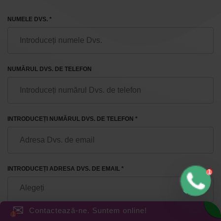
NUMELE DVS. *
NUMĂRUL DVS. DE TELEFON
INTRODUCEȚI NUMĂRUL DVS. DE TELEFON *
INTRODUCEȚI ADRESA DVS. DE EMAIL *
✉
Contactează-ne. Suntem online!
MESAJE