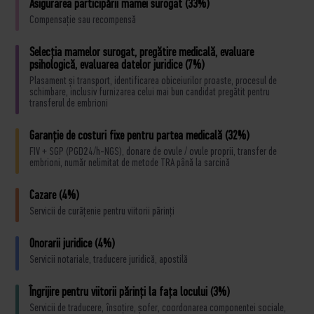
Asigurarea participării mamei surogat (33%)
Compensație sau recompensă
Selecția mamelor surogat, pregătire medicală, evaluare
psihologică, evaluarea datelor juridice (7%)
Plasament și transport, identificarea obiceiurilor proaste, procesul de
schimbare, inclusiv furnizarea celui mai bun candidat pregătit pentru
transferul de embrioni
Garanție de costuri fixe pentru partea medicală (32%)
FIV + SGP (PGD24/h-NGS), donare de ovule / ovule proprii, transfer de
embrioni, număr nelimitat de metode TRA până la sarcină
Cazare (4%)
Servicii de curățenie pentru viitorii părinți
Onorarii juridice (4%)
Servicii notariale, traducere juridică, apostilă
Îngrijire pentru viitorii părinți la fața locului (3%)
Servicii de traducere, însoțire, șofer, coordonarea componentei sociale,