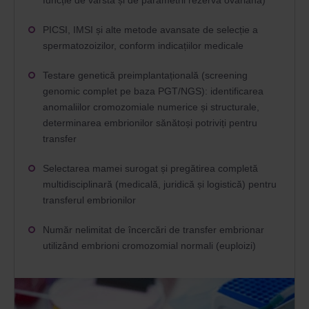
funcție de vârstă și de parametrii rezerva ovariană)
PICSI, IMSI și alte metode avansate de selecție a
spermatozoizilor, conform indicațiilor medicale
Testare genetică preimplantațională (screening
genomic complet pe baza PGT/NGS): identificarea
anomaliilor cromozomiale numerice și structurale,
determinarea embrionilor sănătoși potriviți pentru
transfer
Selectarea mamei surogat și pregătirea completă
multidisciplinară (medicală, juridică și logistică) pentru
transferul embrionilor
Număr nelimitat de încercări de transfer embrionar
utilizând embrioni cromozomial normali (euploizi)