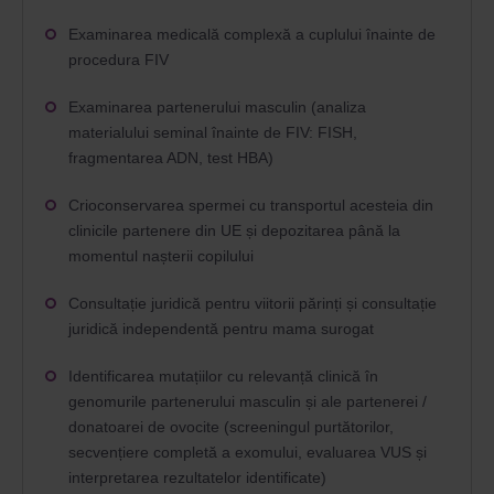
Examinarea medicală complexă a cuplului înainte de
procedura FIV
Examinarea partenerului masculin (analiza
materialului seminal înainte de FIV: FISH,
fragmentarea ADN, test HBA)
Crioconservarea spermei cu transportul acesteia din
clinicile partenere din UE și depozitarea până la
momentul nașterii copilului
Consultație juridică pentru viitorii părinți și consultație
juridică independentă pentru mama surogat
Identificarea mutațiilor cu relevanță clinică în
genomurile partenerului masculin și ale partenerei /
donatoarei de ovocite (screeningul purtătorilor,
secvențiere completă a exomului, evaluarea VUS și
interpretarea rezultatelor identificate)