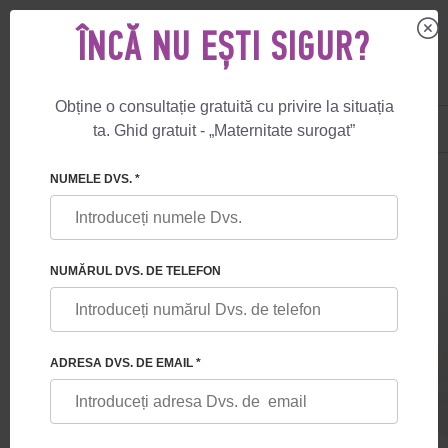
ÎNCĂ NU EȘTI SIGUR?
Obține o consultație gratuită cu privire la situația
US
+1 844 892 78 00
ta. Ghid gratuit - „Maternitate surogat”
UK
+44 800 069 86 90
🏠
PREŢURI
SUROGAT GESTAȚIONAL
DELUXE GUARANTEE
NUMELE DVS. *
NUMĂRUL DVS. DE TELEFON
DELUXE
ADRESA DVS. DE EMAIL *
Procedura de FIV + serviciul “Human