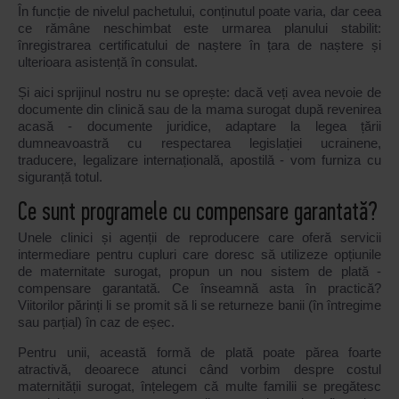
În funcție de nivelul pachetului, conținutul poate varia, dar ceea
ce rămâne neschimbat este urmarea planului stabilit:
înregistrarea certificatului de naștere în țara de naștere și
ulterioara asistență în consulat.
Și aici sprijinul nostru nu se oprește: dacă veți avea nevoie de
documente din clinică sau de la mama surogat după revenirea
acasă - documente juridice, adaptare la legea țării
dumneavoastră cu respectarea legislației ucrainene,
traducere, legalizare internațională, apostilă - vom furniza cu
siguranță totul.
Ce sunt programele cu compensare garantată?
Unele clinici și agenții de reproducere care oferă servicii
intermediare pentru cupluri care doresc să utilizeze opțiunile
de maternitate surogat, propun un nou sistem de plată -
compensare garantată. Ce înseamnă asta în practică?
Viitorilor părinți li se promit să li se returneze banii (în întregime
sau parțial) în caz de eșec.
Pentru unii, această formă de plată poate părea foarte
atractivă, deoarece atunci când vorbim despre costul
maternității surogat, înțelegem că multe familii se pregătesc