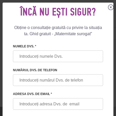
ÎNCĂ NU EȘTI SIGUR?
Obține o consultație gratuită cu privire la situația
US
+1 844 892 78 00
ta. Ghid gratuit - „Maternitate surogat”
UK
+44 800 069 86 90
🏠
BLOG
BENEFICIILE PROGRAMELOR DE MATERNITATE SUROGAT 
NUMELE DVS. *
BENEFICIILE PROGRAMELOR DE
MATERNITATE SUROGAT GARANTATE
NUMĂRUL DVS. DE TELEFON
FAȚĂ DE PROGRAMELE CU COMPENSARE
GARANTATĂ
ADRESA DVS. DE EMAIL *