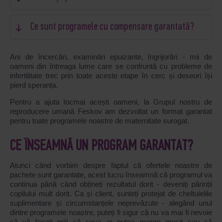
Ce sunt programele cu compensare garantată?
Ani de încercări, examinări epuizante, îngrijorări - mii de
oameni din întreaga lume care se confruntă cu probleme de
infertilitate trec prin toate aceste etape în cerc și deseori își
pierd speranța.
Pentru a ajuta tocmai acești oameni, la Grupul nostru de
reproducere umană Feskov am dezvoltat un format garantat
pentru toate programele noastre de maternitate surogat.
CE ÎNSEAMNĂ UN PROGRAM GARANTAT?
Atunci când vorbim despre faptul că ofertele noastre de
pachete sunt garantate, acest lucru înseamnă că programul va
continua până când obțineți rezultatul dorit - deveniți părinții
copilului mult dorit. Ca și client, sunteți protejat de cheltuielile
suplimentare și circumstanțele neprevăzute - alegând unul
dintre programele noastre, puteți fi sigur că nu va mai fi nevoie
să vă faceți griji că ceva ar putea merge greșit sau că