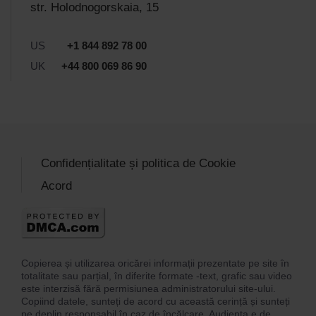
str. Holodnogorskaia, 15
US
+1 844 892 78 00
UK
+44 800 069 86 90
Confidențialitate și politica de Cookie
Acord
Copierea și utilizarea oricărei informații prezentate pe site în
totalitate sau parțial, în diferite formate -text, grafic sau video
este interzisă fără permisiunea administratorului site-ului.
Copiind datele, sunteți de acord cu această cerință și sunteți
pe deplin responsabil în caz de încălcare. Audiența e de