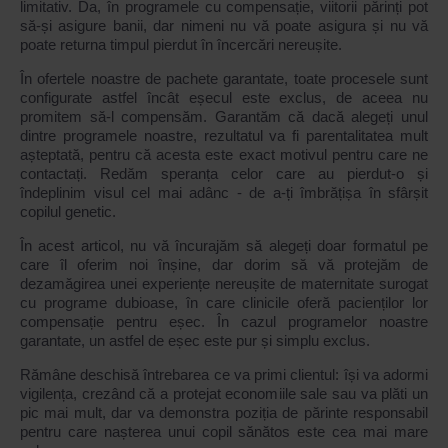
limitativ. Da, în programele cu compensație, viitorii părinți pot
să-și asigure banii, dar nimeni nu vă poate asigura și nu vă
poate returna timpul pierdut în încercări nereușite.
În ofertele noastre de pachete garantate, toate procesele sunt
configurate astfel încât eșecul este exclus, de aceea nu
promitem să-l compensăm. Garantăm că dacă alegeți unul
dintre programele noastre, rezultatul va fi parentalitatea mult
așteptată, pentru că acesta este exact motivul pentru care ne
contactați. Redăm speranța celor care au pierdut-o și
îndeplinim visul cel mai adânc - de a-ți îmbrățișa în sfârșit
copilul genetic.
În acest articol, nu vă încurajăm să alegeți doar formatul pe
care îl oferim noi înșine, dar dorim să vă protejăm de
dezamăgirea unei experiențe nereușite de maternitate surogat
cu programe dubioase, în care clinicile oferă pacienților lor
compensație pentru eșec. În cazul programelor noastre
garantate, un astfel de eșec este pur și simplu exclus.
Rămâne deschisă întrebarea ce va primi clientul: își va adormi
vigilența, crezând că a protejat economiile sale sau va plăti un
pic mai mult, dar va demonstra poziția de părinte responsabil
pentru care nașterea unui copil sănătos este cea mai mare