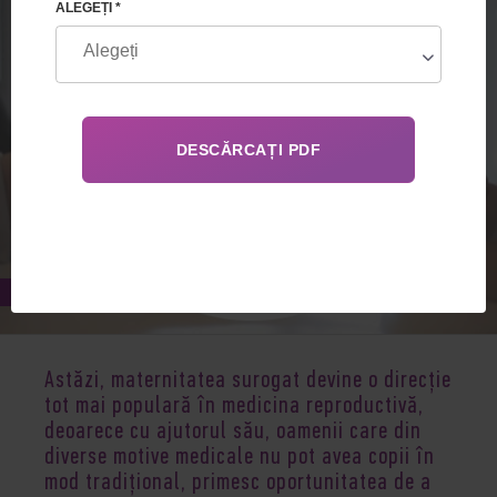
ALEGEȚI *
Mar 31, 2023
Astăzi, maternitatea surogat devine o direcție
tot mai populară în medicina reproductivă,
deoarece cu ajutorul său, oamenii care din
diverse motive medicale nu pot avea copii în
mod tradițional, primesc oportunitatea de a