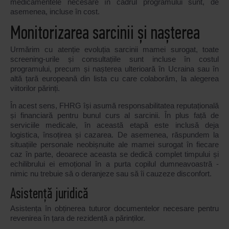
medicamentele necesare în cadrul programului sunt, de
asemenea, incluse în cost.
Monitorizarea sarcinii și nașterea
Urmărim cu atenție evoluția sarcinii mamei surogat, toate
screening-urile și consultațiile sunt incluse în costul
programului, precum și nașterea ulterioară în Ucraina sau în
altă țară europeană din lista cu care colaborăm, la alegerea
viitorilor părinți.
În acest sens, FHRG își asumă responsabilitatea reputațională
și financiară pentru bunul curs al sarcinii. În plus față de
serviciile medicale, în această etapă este inclusă deja
logistica, însoțirea și cazarea. De asemenea, răspundem la
situațiile personale neobișnuite ale mamei surogat în fiecare
caz în parte, deoarece aceasta se dedică complet timpului și
echilibrului ei emoțional în a purta copilul dumneavoastră -
nimic nu trebuie să o deranjeze sau să îi cauzeze disconfort.
Asistență juridică
Asistența în obținerea tuturor documentelor necesare pentru
revenirea în țara de rezidență a părinților.