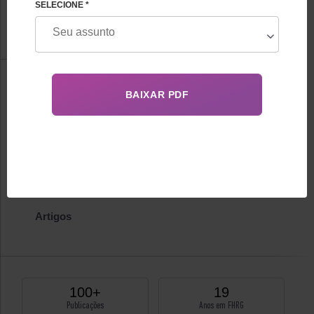
SELECIONE *
FHRG Embriologistas
Informação
Biografia
Certificados
Publicações
Artigos
100+
19
Publicações
Anos em FHRG