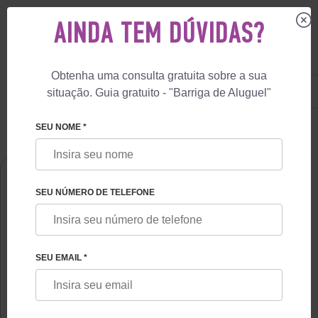
AINDA TEM DÚVIDAS?
Obtenha uma consulta gratuita sobre a sua
US
+1 844 892 78 00
situação. Guia gratuito - "Barriga de Aluguel"
UK
+44 800 069 86 90
🏠
SOBRE NÓS
YEUGENIA ZHILKOVA
SEU NOME *
SEU NÚMERO DE TELEFONE
SEU EMAIL *
YEUGENIA ZHILKOVA
Embriologista