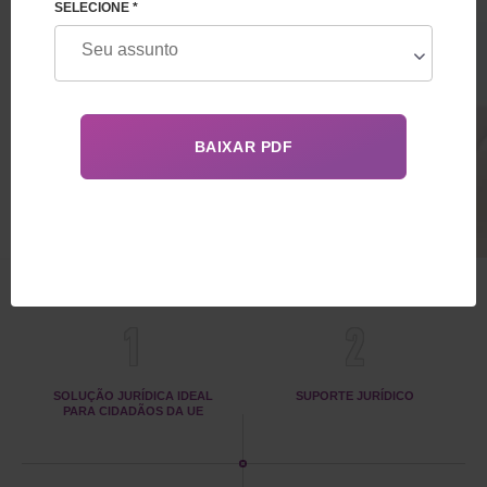
SELECIONE *
legal de uma certidão de nascimento
europeia com os nomes de pais
biológicos
85 000€
VANTAGENS
1
2
SOLUÇÃO JURÍDICA IDEAL
SUPORTE JURÍDICO
PARA CIDADÃOS DA UE