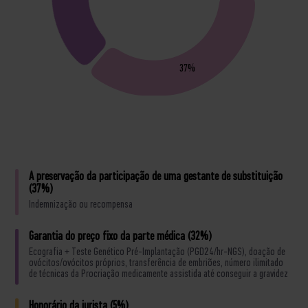
37%
A preservação da participação de uma gestante de substituição
(37%)
Indemnização ou recompensa
Garantia do preço fixo da parte médica (32%)
Ecografia + Teste Genético Pré-Implantação (PGD24/hr-NGS), doação de
ovócitos/ovócitos próprios, transferência de embriões, número ilimitado
de técnicas da Procriação medicamente assistida até conseguir a gravidez
Honorário da jurista (5%)