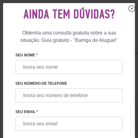
AINDA TEM DÚVIDAS?
Obtenha uma consulta gratuita sobre a sua
US
+1 844 892 78 00
situação. Guia gratuito - "Barriga de Aluguel"
UK
+44 800 069 86 90
🏠
PREÇOS
MATERNIDADE DE SUBSTITUIÇÃO
GUARANTEE PART
SEU NOME *
SEU NÚMERO DE TELEFONE
GUARANTEE PARTO NA GRÉCIA
SEU EMAIL *
Parto garantido na Grécia. Obtenção