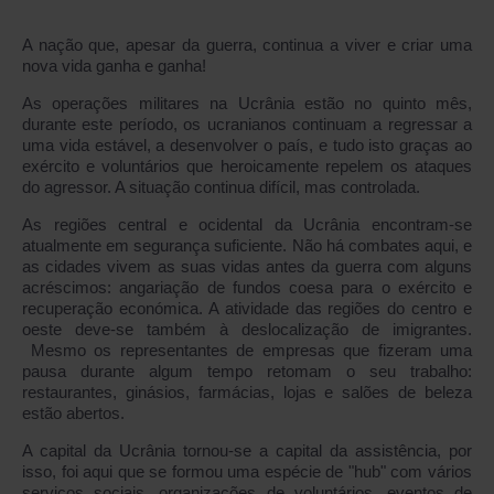
A nação que, apesar da guerra, continua a viver e criar uma
nova vida ganha e ganha!
As operações militares na Ucrânia estão no quinto mês,
durante este período, os ucranianos continuam a regressar a
uma vida estável, a desenvolver o país, e tudo isto graças ao
exército e voluntários que heroicamente repelem os ataques
do agressor. A situação continua difícil, mas controlada.
As regiões central e ocidental da Ucrânia encontram-se
atualmente em segurança suficiente. Não há combates aqui, e
as cidades vivem as suas vidas antes da guerra com alguns
acréscimos: angariação de fundos coesa para o exército e
recuperação económica. A atividade das regiões do centro e
oeste deve-se também à deslocalização de imigrantes.
Mesmo os representantes de empresas que fizeram uma
pausa durante algum tempo retomam o seu trabalho:
restaurantes, ginásios, farmácias, lojas e salões de beleza
estão abertos.
A capital da Ucrânia tornou-se a capital da assistência, por
isso, foi aqui que se formou uma espécie de "hub" com vários
serviços sociais, organizações de voluntários, eventos de