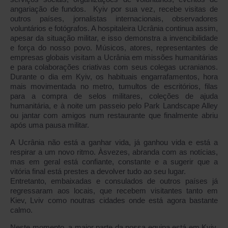
angariação de fundos. Kyiv por sua vez, recebe visitas de
outros países, jornalistas internacionais, observadores
voluntários e fotógrafos. A hospitaleira Ucrânia continua assim,
apesar da situação militar, e isso demonstra a invencibilidade
e força do nosso povo. Músicos, atores, representantes de
empresas globais visitam a Ucrânia em missões humanitárias
e para colaborações criativas com seus colegas ucranianos.
Durante o dia em Kyiv, os habituais engarrafamentos, hora
mais movimentada no metro, tumultos de escritórios, filas
para a compra de selos militares, coleções de ajuda
humanitária, e à noite um passeio pelo Park Landscape Alley
ou jantar com amigos num restaurante que finalmente abriu
após uma pausa militar.
A Ucrânia não está a ganhar vida, já ganhou vida e está a
respirar a um novo ritmo. Àsvezes, abranda com as notícias,
mas em geral está confiante, constante e a sugerir que a
vitória final está prestes a devolver tudo ao seu lugar.
Entretanto, embaixadas e consulados de outros países já
regressaram aos locais, que recebem visitantes tanto em
Kiev, Lviv como noutras cidades onde está agora bastante
calmo.
Neste momento, a maior parte da nossa equipa está em Kyiv,