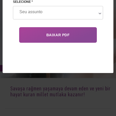
SELECIONE *
Jul 20, 2022
Savaşa rağmen yaşamaya devam eden ve yeni bir
hayat kuran millet mutlaka kazanır!