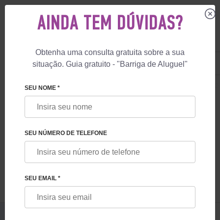
AINDA TEM DÚVIDAS?
Obtenha uma consulta gratuita sobre a sua
US
+1 844 892 78 00
situação. Guia gratuito - "Barriga de Aluguel"
UK
+44 800 069 86 90
🏠
BLOG
VIDA DA UCRÂNIA E FUNCIONAMENTO DO FHRG NO TEMPO
SEU NOME *
VIDA DA UCRÂNIA E FUNCIONAMENTO DO
FESKOV HUMAN REPRODUCTION GROUP
SEU NÚMERO DE TELEFONE
NO TEMPO DA GUERRA
SEU EMAIL *