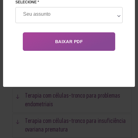
SELECIONE *
O que são células-tronco?
Reação em relação à terapia com células-
tronco
Como funcionam as células-tronco?
Fontes de células-tronco
Uso eficaz de células-tronco em FIV
Terapia com células-tronco para problemas
endometriais
Terapia com células-tronco para insuficiência
ovariana prematura