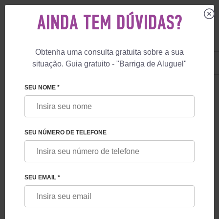
AINDA TEM DÚVIDAS?
Obtenha uma consulta gratuita sobre a sua
US
+1 844 892 78 00
situação. Guia gratuito - "Barriga de Aluguel"
UK
+44 800 069 86 90
🏠
SERVIÇOS
TERAPIA COM CÉLULAS-TRONCO PARA FIV
SEU NOME *
TERAPIA COM CÉLULAS-TRONCO
PARA FIV
SEU NÚMERO DE TELEFONE
SEU EMAIL *