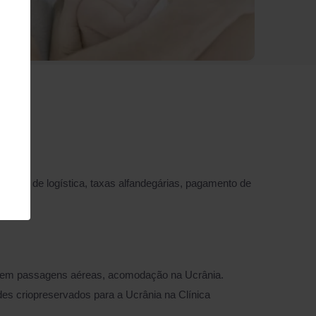
entro de logística, taxas alfandegárias, pagamento de
o em passagens aéreas, acomodação na Ucrânia.
des criopreservados para a Ucrânia na Clínica