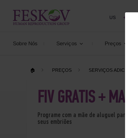
US
+1 844
Sobre Nós
Serviços
Preços
🏠
PREÇOS
SERVIÇOS ADICIONA
FIV GRÁTIS + MÃE
Programe com a mãe de aluguel para a t
seus embriões