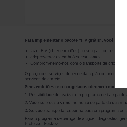
Para implementar o pacote "FIV grátis", você precis
fazer FIV (obter embriões) no seu país de residênci
criopreservar os embriões resultantes;
Comprometemo-nos com o transporte de crio-embr
O preço dos serviços depende da região de onde export
serviços de correio.
Seus embriões crio-congelados oferecem muitas pos
1. Possibilidade de realizar um programa de barriga de 
2. Você só precisa vir no momento do parto de sua mãe
3. Se você transportar esperma para um programa de
Para o programa de barriga de aluguel, diagnóstico ge
Professor Feskov.