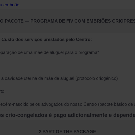
u embrião.
DO PACOTE — PROGRAMA DE FIV COM EMBRIÕES CRIOPR
 Custo dos serviços prestados pelo Centro:
reparação de uma mãe de aluguel para o programa*
a cavidade uterina da mãe de aluguel (protocolo criogénico)
rto
recém-nascido pelos advogados do nosso Centro (pacote básico de 
es crio-congelados é pago adicionalmente e depende
2 PART OF THE PACKAGE