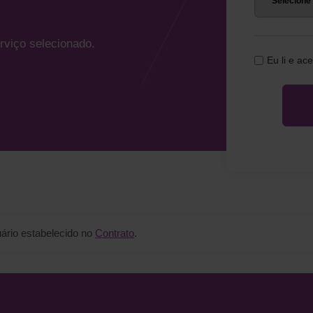
rviço selecionado.
Eu li e ac
ário estabelecido no
Contrato
.