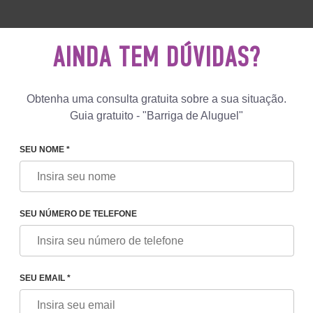
 892 78 00
UK
+44 800 069 86 90
ESCREV
NOS
AINDA TEM DÚVIDAS?
Comentários
Blog
Programas
Obtenha uma consulta gratuita sobre a sua situação.
Guia gratuito - "Barriga de Aluguel"
SEU NOME *
S
FIV GRÁTIS + MÃE SUBSTITUTE
 SUBSTITUTE
SEU NÚMERO DE TELEFONE
ransferência de
Incluída
SEU EMAIL *