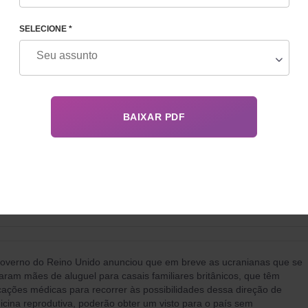
 está planejando usar os serviços de uma barriga de aluguel, mas
aria que o parto ocorresse em um país da Europa Central, ou melhor,
SELECIONE *
um país de língua alemã?
Mar 19, 2026
detalhes
 PODERÃO VIAJAR PARA O REINO UNIDO
overno do Reino Unido anunciou que em breve as ucranianas que se
aram mães de aluguel para casais familiares britânicos, que têm
cações médicas para recorrer às possibilidades dessa direção de
cina reprodutiva, poderão obter um visto para o país sem