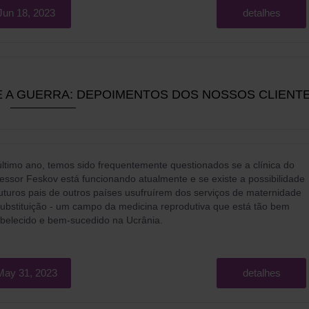
Jun 18, 2023
detalhes
 A GUERRA: DEPOIMENTOS DOS NOSSOS CLIENT
ltimo ano, temos sido frequentemente questionados se a clínica do
essor Feskov está funcionando atualmente e se existe a possibilidade
uturos pais de outros países usufruírem dos serviços de maternidade
ubstituição - um campo da medicina reprodutiva que está tão bem
abelecido e bem-sucedido na Ucrânia.
May 31, 2023
detalhes