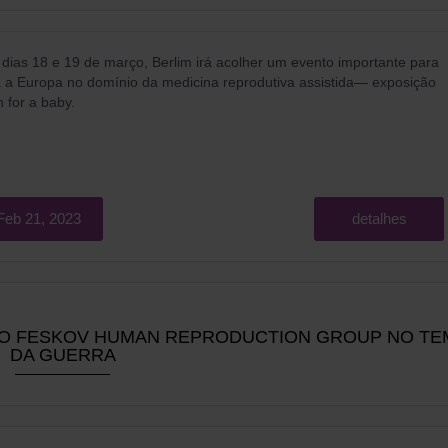
dias 18 e 19 de março, Berlim irá acolher um evento importante para
 a Europa no domínio da medicina reprodutiva assistida
— exposição
 for a baby.
Feb 21, 2023
detalhes
 DO FESKOV HUMAN REPRODUCTION GROUP NO T
DA GUERRA