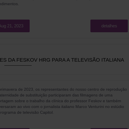
edimentos.
Aug 21, 2023
detalhes
S DA FESKOV HRG PARA A TELEVISÃO ITALIANA
primavera de 2023, os representantes do nosso centro de reprodução
ternidade de substituição participaram das filmagens de uma
rtagem sobre o trabalho da clínica do professor Feskov e também
ersaram ao vivo com o jornalista italiano Marco Venturini no estúdio
rograma de televisão Capitol.