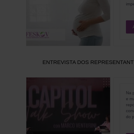
imp
ENTREVISTA DOS REPRESENTANTE
Na 
e ma
repo
conv
do p