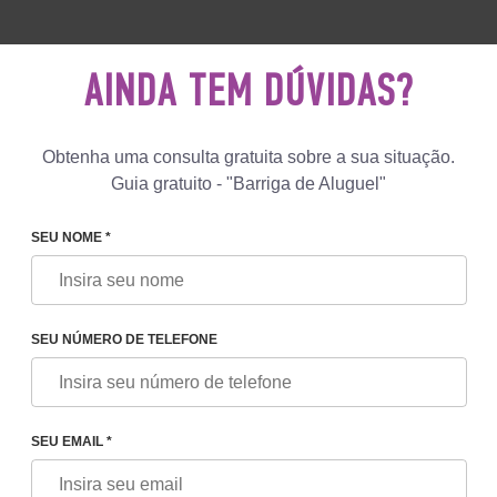
 892 78 00
UK
+44 800 069 86 90
ESCREV
NOS
AINDA TEM DÚVIDAS?
Comentários
Blog
Programas
Obtenha uma consulta gratuita sobre a sua situação.
Guia gratuito - "Barriga de Aluguel"
SEU NOME *
SEU NÚMERO DE TELEFONE
RTO NA ÁUSTRIA
SEU EMAIL *