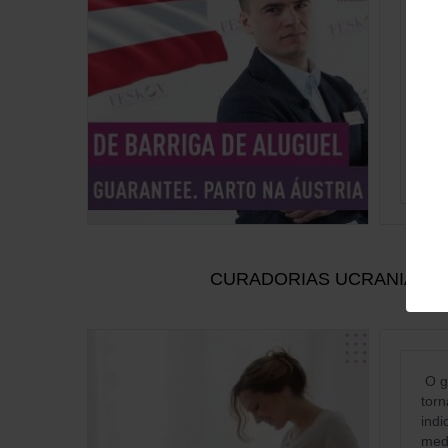
Você
gost
em 
СURADORIAS UCRANIANAS
O g
torn
indi
medi