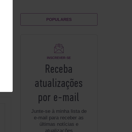
POPULARES
INSCREVER-SE
Receba
atualizações
por e-mail
Junte-se à minha lista de
e-mail para receber as
últimas notícias e
atualizações