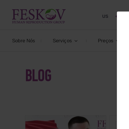
US
+1 844
Sobre Nós
Serviços
Preços
BLOG
PA