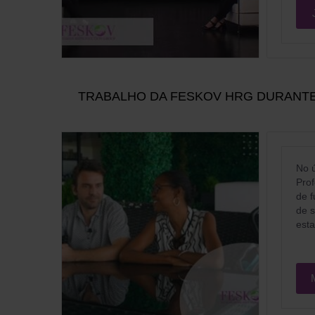
TRABALHO DA FESKOV HRG DURANTE
No ú
Prof
de f
de s
est