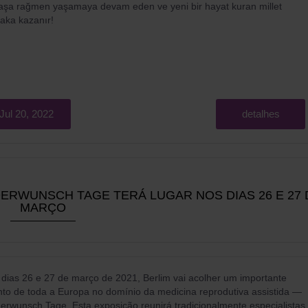
aşa rağmen yaşamaya devam eden ve yeni bir hayat kuran millet
aka kazanır!
Jul 20, 2022
detalhes
ERWUNSCH TAGE TERÁ LUGAR NOS DIAS 26 E 27 
MARÇO
dias 26 e 27 de março de 2021, Berlim vai acolher um importante
to de toda a Europa no domínio da medicina reprodutiva assistida —
erwunsch Tage. Esta exposição reunirá tradicionalmente especialistas