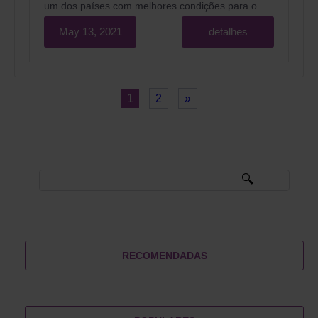
um dos países com melhores condições para o
sucesso da implementação da barriga de aluguel.
May 13, 2021
detalhes
1
2
»
RECOMENDADAS