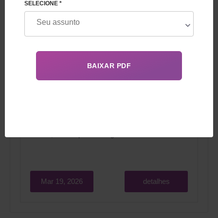
SELECIONE *
Você está planejando usar os serviços de uma
barriga de aluguel, mas gostaria que o parto
ocorresse em um país da Europa Central, ou
melhor, em um país de língua alemã?
Mar 19, 2026
detalhes