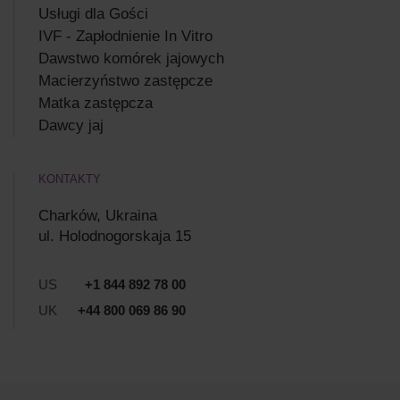
Usługi dla Gości
IVF - Zapłodnienie In Vitro
Dawstwo komórek jajowych
Macierzyństwo zastępcze
Matka zastępcza
Dawcy jaj
KONTAKTY
Charków, Ukraina
ul. Holodnogorskaja 15
US
+1 844 892 78 00
UK
+44 800 069 86 90