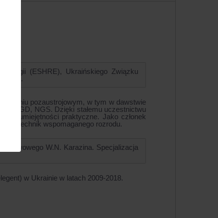
riologii (ESHRE), Ukraińskiego Związku
(UARM).
płodnieniu pozaustrojowym, w tym w dawstwie
 ICSI PGD, NGS. Dzięki stałemu uczestnictwu
woje umiejętności praktyczne. Jako członek
wania technik wspomaganego rozrodu.
Państwowego W.N. Karazina. Specjalizacja
elegent) w Ukrainie w latach 2009-2018.