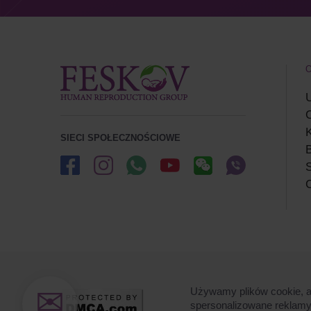
U
K
SIECI SPOŁECZNOŚCIOWE
B
S
C
✉
Używamy plików cookie, ab
spersonalizowane reklamy. 