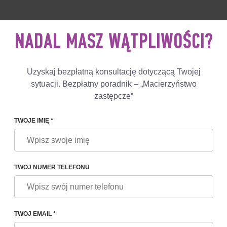
 892 78 00
UK
+44 800 069 86 90
NAPISZ
NAS
NADAL MASZ WĄTPLIWOŚCI?
Opinie
Programy
Blog
Uzyskaj bezpłatną konsultację dotyczącą Twojej
sytuacji. Bezpłatny poradnik – „Macierzyństwo
zastępcze”
TWOJE IMIĘ *
 TISHCHENKO
TWOJ NUMER TELEFONU
niepłodności, embriolog kliniczny
zny i diagnostyczny
TWOJ EMAIL *