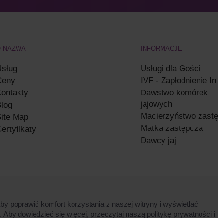
O NAZWA
INFORMACJE
sługi
Usługi dla Gości
Ceny
IVF - Zapłodnienie In
ontakty
Dawstwo komórek
jajowych
log
Macierzyństwo zast
ite Map
Matka zastępcza
ertyfikaty
Dawcy jaj
y poprawić komfort korzystania z naszej witryny i wyświetlać
Aby dowiedzieć się więcej, przeczytaj naszą politykę prywatności i 