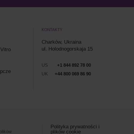
KONTAKTY
Charków, Ukraina
ul. Holodnogorskaja 15
 Vitro
US
+1 844 892 78 00
ępcze
UK
+44 800 069 86 90
Polityka prywatności i
plików
plików cookie