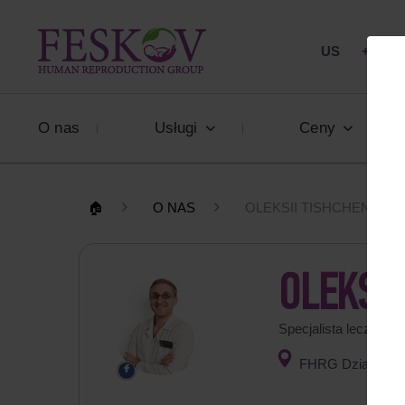
US
+1 844
O nas
Usługi
Ceny
🏠
O NAS
OLEKSII TISHCHENKO
OLEKSII
Specjalista leczenia 
FHRG Dział medyc