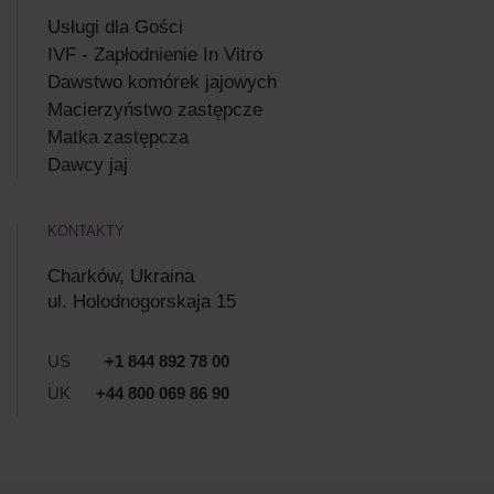
Usługi dla Gości
IVF - Zapłodnienie In Vitro
Dawstwo komórek jajowych
Macierzyństwo zastępcze
Matka zastępcza
Dawcy jaj
KONTAKTY
Charków, Ukraina
ul. Holodnogorskaja 15
US
+1 844 892 78 00
UK
+44 800 069 86 90