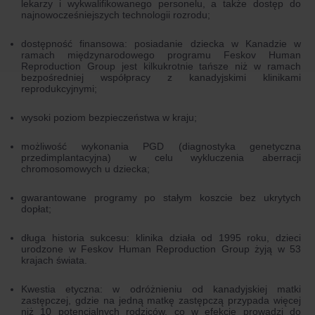
lekarzy i wykwalifikowanego personelu, a także dostęp do
najnowocześniejszych technologii rozrodu;
dostępność finansowa: posiadanie dziecka w Kanadzie w
ramach międzynarodowego programu Feskov Human
Reproduction Group jest kilkukrotnie tańsze niż w ramach
bezpośredniej współpracy z kanadyjskimi klinikami
reprodukcyjnymi;
wysoki poziom bezpieczeństwa w kraju;
możliwość wykonania PGD (diagnostyka genetyczna
przedimplantacyjna) w celu wykluczenia aberracji
chromosomowych u dziecka;
gwarantowane programy po stałym koszcie bez ukrytych
dopłat;
długa historia sukcesu: klinika działa od 1995 roku, dzieci
urodzone w Feskov Human Reproduction Group żyją w 53
krajach świata.
Kwestia etyczna: w odróżnieniu od kanadyjskiej matki
zastępczej, gdzie na jedną matkę zastępczą przypada więcej
niż 10 potencjalnych rodziców, co w efekcie prowadzi do