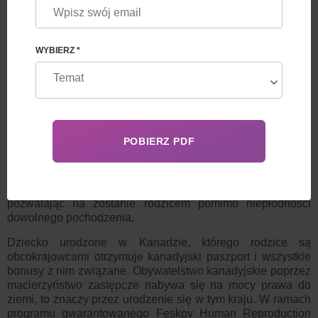
>ZOSTAW PROŚBĘ
WYBIERZ *
DZIECKO URODZONE W KANADZIE, KTÓREGO
RODZICE SĄ OBCOKRAJOWCAMI
Macierzyństwo zastępcze to dziedzina medycyny
reprodukcyjnej, która aktywnie zyskuje na popularności,
pozwalając na zostanie rodzicem pomimo niepłodności
dowolnego pochodzenia.
Dziecko urodzone w Kanadzie, którego rodzice są
obcokrajowcami
otrzymuje kanadyjski paszport i wszystkie
bonusy z nim związane. Obywatelstwo kanadyjskie poprzez
macierzyństwo zastępcze nabywa się na mocy prawa do
ziemi, to znaczy przez urodzenie się w tym kraju. W ramach
programu gwarantowanego Feskov Human Reproduction