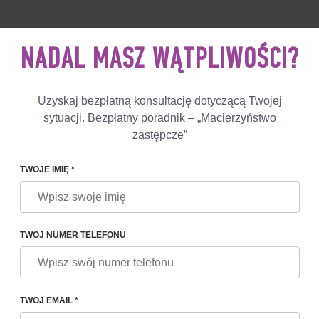
 892 78 00
UK
+44 800 069 86 90
NAPISZ
NAS
NADAL MASZ WĄTPLIWOŚCI?
Opinie
Programy
Blog
Uzyskaj bezpłatną konsultację dotyczącą Twojej
sytuacji. Bezpłatny poradnik – „Macierzyństwo
zastępcze”
TWOJE IMIĘ *
TWOJ NUMER TELEFONU
ALNE LUB
TWOJ EMAIL *