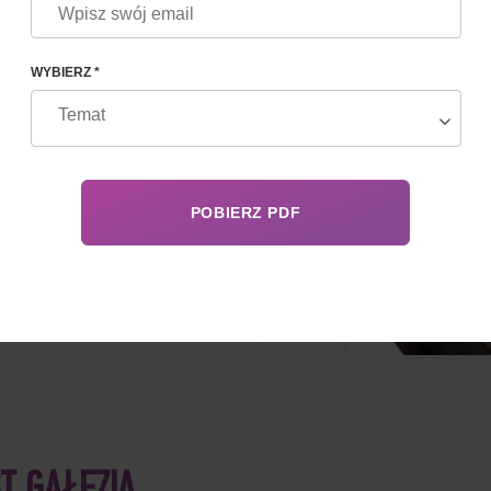
ny,
ami.
nym
WYBIERZ *