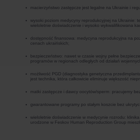
macierzyństwo zastępcze jest legalne na Ukrainie i re
wysoki poziom medycyny reprodukcyjnej na Ukrainie: te
wieloletnie doświadczenie i wysoko wykwalifikowana ka
dostępność finansowa: medycyna reprodukcyjna na po
cenach ukraińskich;
bezpieczeństwo: nawet w czasie wojny pełne bezpiec
programów w regionach odległych od działań wojennyc
możliwość PGD (diagnostyka genetyczna przedimplantac
jest technika, która całkowicie eliminuje większość n
matki zastępcze i dawcy oocytów/sperm: pracujemy be
gwarantowane programy po stałym koszcie bez ukrytych
wieloletnie doświadczenie w medycynie rozrodu: klinika 
urodzone w Feskov Human Reproduction Group mieszka