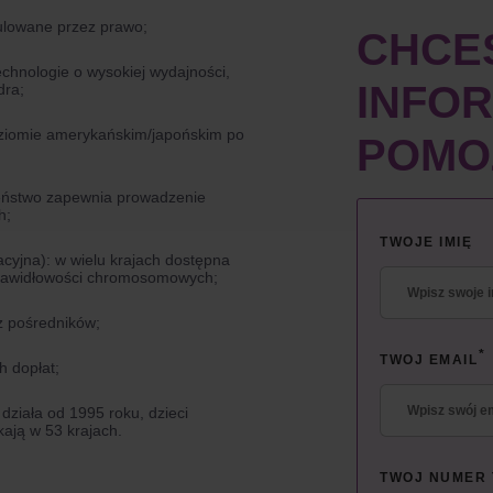
gulowane przez prawo;
CHCE
chnologie o wysokiej wydajności,
INFOR
dra;
ziomie amerykańskim/japońskim po
POMOŻ
zeństwo zapewnia prowadzenie
h;
TWOJE IMIĘ
yjna): w wielu krajach dostępna
ieprawidłowości chromosomowych;
z pośredników;
*
TWOJ EMAIL
 dopłat;
działa od 1995 roku, dzieci
ją w 53 krajach.
TWOJ NUMER