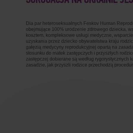
SUROGACJA NA UKRAINIE JES
Dla par heteroseksualnych Feskov Human Reprodu
obejmujące 100% urodzenie zdrowego dziecka, ws
kosztem, kompleksowe usługi medyczne, wsparcie 
uzyskania przez dziecko obywatelstwa kraju rodzic
gałęzią medycyny reprodukcyjnej opartą na zasada
stosunku do matek zastępczych i przyszłych rodzic
zastępczej dobierane są według rygorystycznych kr
zasadzie, jak przyszli rodzice przechodzą procedu