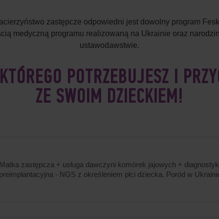
 macierzyństwo zastępcze odpowiedni jest dowolny program F
ęścią medyczną programu realizowaną na Ukrainie oraz narodzin
ustawodawstwie.
 KTÓREGO POTRZEBUJESZ I PRZY
ZE SWOIM DZIECKIEM!
Matka zastępcza + usługa dawczyni komórek jajowych + diagnosty
preimplantacyjna - NGS z określeniem płci dziecka. Poród w Ukraini