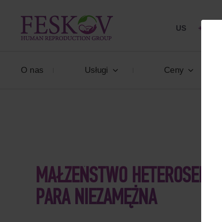
US
+1 844
O nas
Usługi
Ceny
MAŁŻEŃSTWO HETEROSEKSU
PARA NIEZAMĘŻNA