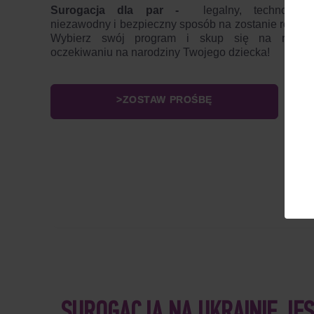
Surogacja dla par -
legalny, technologicz
niezawodny i bezpieczny sposób na zostanie rodzic
Wybierz swój program i skup się na rados
oczekiwaniu na narodziny Twojego dziecka!
>ZOSTAW PROŚBĘ