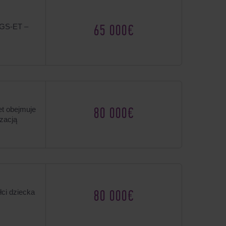
PGS-ET –
65 000€
et obejmuje
80 000€
zacją
łci dziecka
80 000€