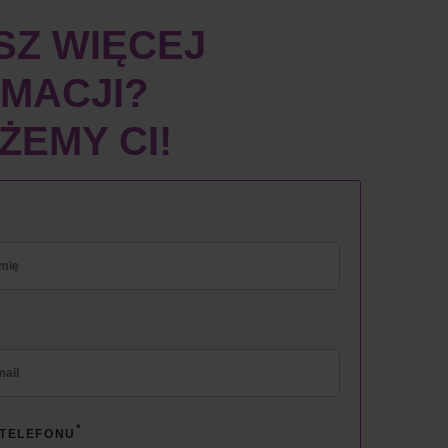
SZ WIĘCEJ
MACJI?
EMY CI!
*
 TELEFONU