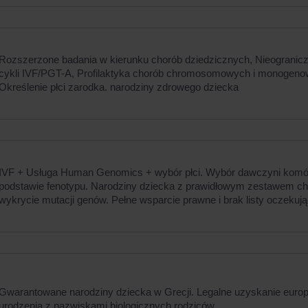
Rozszerzone badania w kierunku chorób dziedzicznych, Nieogranicz
cykli IVF/PGT-A, Profilaktyka chorób chromosomowych i monogeno
Określenie płci zarodka. narodziny zdrowego dziecka
IVF + Usługa Human Genomics + wybór płci. Wybór dawczyni komórk
podstawie fenotypu. Narodziny dziecka z prawidłowym zestawem 
wykrycie mutacji genów. Pełne wsparcie prawne i brak listy oczekuj
Gwarantowane narodziny dziecka w Grecji. Legalne uzyskanie europ
urodzenia z nazwiskami biologicznych rodziców