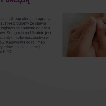
T GAŁĘZIĄ
ction Group oferuje programy
zystkie programy ze stałym
logistyczne i prawne do czasu
ów. Surogacja na Ukrainie jest
ch etyki i człowieczeństwa w
ów. Kandydatki do roli matki
yteriów, na takiej samej
rę KYC.