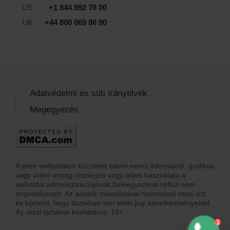
US
+1 844 892 78 00
UK
+44 800 069 86 90
Adatvédelmi és süti irányelvek
Megegyezés
A jelen weboldalon közzétett bármi nemű információ, grafikus
vagy videó anyag részleges vagy teljes használata a
weboldal adminisztrációjának beleegyezése nélkül nem
engedélyezett. Az adatok másolásával tudomásul veszi ezt
és kijelenti, hogy tisztában van tettei jogi következményeivel.
Az oldal tartalma korhatáros: 18+