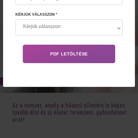
KÉRJÜK VÁLASSZON *
Jul 20, 2022
Az a nemzet, amely a háború ellenére is képes
tovább élni és új életet teremteni, győzedelmet
arat!