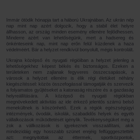
Immár ötödik hónapja tart a háború Ukrajnában. Az ukrán nép
nap mint nap azért dolgozik, hogy a stabil élet helyre
állhasson, az ország minden esemény ellenére fejlődhessen.
Minderre azért van lehetőségünk, mert a hadsereg és
önkénteseink nap, mint nap erőn felül küzdenek a haza
védelméért. Bár a helyzet rendkívül bonyolult, mégis kontrolált.
Ukrajna középső és nyugati régióiban a helyzet jelenleg a
lehetőségekhez képest békés és biztonságos. Ezeken a
területeken nem zajlanak fegyveres összecsapások, а
városok a helyzet ellenére is élik régi életüket néhány
kiegészítéssel: közös összefogással támogatják és szervezik
a folyamatos gyűjtéseket a katonaság részére és a gazdaság
helyreállítására. A középső és nyugati régiókban
megnövekedett aktivitás az ide érkező jelentős számú belső
menekültnek is köszönhető. Ezek a régiók egészségügyi
intézmények, óvodák, iskolák, szabadidős helyek és egyéb
vállalkozások működtetését igénylik. Tevékenységüket még a
zok a vállkozások is igyekeznek visszaállítani, akik
mindezidáig egy hosszabb szünet erejéig felfügggesztették
azt: megnyitottak az éttermek, sportközpontok,