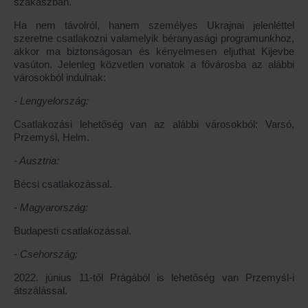
szakaszban.
Ha nem távolról, hanem személyes Ukrajnai jelenléttel
szeretne csatlakozni valamelyik béranyasági programunkhoz,
akkor ma biztonságosan és kényelmesen eljuthat Kijevbe
vasúton. Jelenleg közvetlen vonatok a fővárosba az alábbi
városokból indulnak:
-
Lengyelország
:
Csatlakozási lehetőség van az alábbi városokból: Varsó,
Przemyśl, Helm.
-
Ausztria
:
Bécsi csatlakozással.
-
Magyarország
:
Budapesti csatlakozással.
-
Csehország
:
2022. június 11-től Prágából is lehetőség van Przemyśl-i
átszálással.