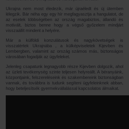
Ukrajna nem most éledezik, már újraéledt és új ütemben
lélegzik. Bár néha egy egy hír megfagyasztja a hangulatot, de
az esetek többségében az ország magabiztos, állandó és
motivált, biztos benne hogy a végső győzelem mindjárt
visszaállít mindent a helyére.
Már a külföldi konzulátusok és nagykövetségek is
visszatértek Ukrajnába , a külképviseletek Kijevben és
Lembergben, valamint az ország számos más, biztonságos
városában fogadják az ügyfeleket.
Jelenleg csapatunk legnagyobb része Kijevben dolgozik, ahol
az üzleti tevékenység szinte teljesen helyreállt. A béranyáink,
központjaink, felszereléseink és szakembereink biztonságban
vannak, és továbbra is tudunk segíteni ügyfeleinknek abban,
hogy beteljesítsék gyermekvállalással kapcsolatos álmaikat.