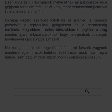
Ezen kívül az Ukrán határok nyitva állnak az autóbuszok és a
gépjárműforgalom előtt: saját vagy menetrendszerinti járművel
is utazhatnak Ukrajnába.
Ukrajna vezető szerepet töltött be és jelenleg is megőrzi
pozícióját a reproduktív gyógyászat és a béranyaság
területén. Még ebben a nehéz időszakban is segítünk a világ
minden tájáról érkező pároknak, hogy beteljesítsék családjuk
bővítésével kapcsolatos álmaikat.
Ne halogassa álmai megvalósítását – mi készek vagyunk
minden megtenni azok beteljesítéséért már most, hisz még a
háború sem gátol minket abban, hogy új életeket alkossunk!