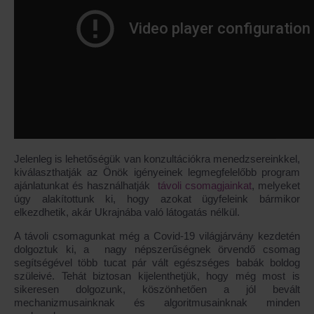
Jelenleg is lehetőségük van konzultációkra menedzsereinkkel,
kiválaszthatják az Önök igényeinek legmegfelelőbb program
ajánlatunkat és használhatják
távoli csomagjainkat
, melyeket
úgy alakítottunk ki, hogy azokat ügyfeleink bármikor
elkezdhetik, akár Ukrajnába való látogatás nélkül.
A távoli csomagunkat még a Covid-19 világjárvány kezdetén
dolgoztuk ki, a nagy népszerűségnek örvendő csomag
segítségével több tucat pár vált egészséges babák boldog
szüleivé. Tehát biztosan kijelenthetjük, hogy még most is
sikeresen dolgozunk, köszönhetően a jól bevált
mechanizmusainknak és algoritmusainknak minden