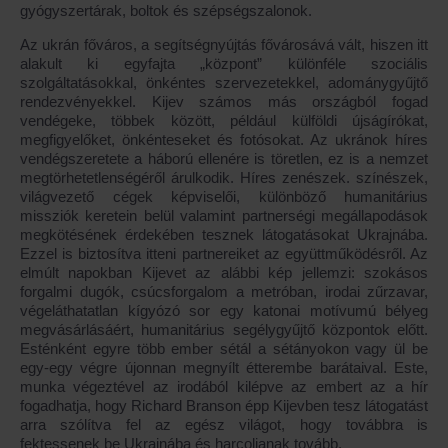
gyógyszertárak, boltok és szépségszalonok.
Az ukrán főváros, a segítségnyújtás fővárosává vált, hiszen itt
alakult ki egyfajta „központ” különféle szociális
szolgáltatásokkal, önkéntes szervezetekkel, adománygyűjtő
rendezvényekkel. Kijev számos más országból fogad
vendégeke, többek között, például külföldi újságírókat,
megfigyelőket, önkénteseket és fotósokat. Az ukránok híres
vendégszeretete a háború ellenére is töretlen, ez is a nemzet
megtörhetetlenségéről árulkodik. Híres zenészek. színészek,
világvezető cégek képviselői, különböző humanitárius
missziók keretein belül valamint partnerségi megállapodások
megkötésének érdekében tesznek látogatásokat Ukrajnába.
Ezzel is biztosítva itteni partnereiket az együttműködésről. Az
elmúlt napokban Kijevet az alábbi kép jellemzi: szokásos
forgalmi dugók, csúcsforgalom a metróban, irodai zűrzavar,
végeláthatatlan kígyózó sor egy katonai motívumú bélyeg
megvásárlásáért, humanitárius segélygyűjtő központok előtt.
Esténként egyre több ember sétál a sétányokon vagy ül be
egy-egy végre újonnan megnyílt étterembe barátaival. Este,
munka végeztével az irodából kilépve az embert az a hír
fogadhatja, hogy Richard Branson épp Kijevben tesz látogatást
arra szólítva fel az egész világot, hogy továbbra is
fektessenek be Ukrajnába és harcoljanak tovább.