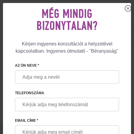
MÉG MINDIG
BIZONYTALAN?
US
+1 844 892 78 00
UK
+44 800 069 86 90
Kérjen ingyenes konzultációt a helyzetével
kapcsolatban. Ingyenes útmutató - "Béranyaság"
🏠
BLOG
AZ ÉLET UKRAJNÁBAN, A HÁBORÚ ÁRNYÉKÁBAN, A FHRG 
AZ ÖN NEVE *
AZ ÉLET UKRAJNÁBAN, A HÁBORÚ
ÁRNYÉKÁBAN, A FESKOV HUMAN
REPRODUCTION GROUP TEVÉKENYSÉGE
TELEFONSZÁMA
A HÁBORÚ ALATT
EMAIL CÍME *