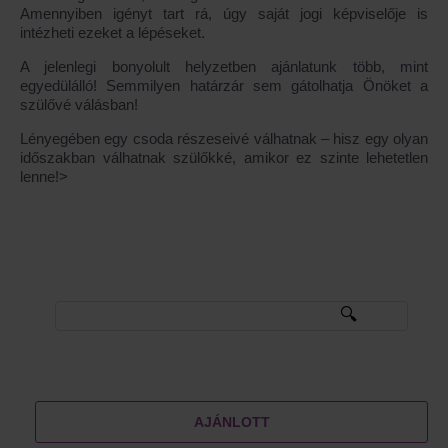
Amennyiben igényt tart rá, úgy saját jogi képviselője is
intézheti ezeket a lépéseket.
A jelenlegi bonyolult helyzetben ajánlatunk több, mint
egyedülálló! Semmilyen határzár sem gátolhatja Önöket a
szülővé válásban!
Lényegében egy csoda részeseivé válhatnak – hisz egy olyan
időszakban válhatnak szülőkké, amikor ez szinte lehetetlen
lenne!>
AJÁNLOTT