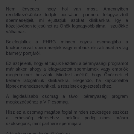
Nem lényeges, hogy hol van most. Amennyiben
rendelkezésünkre tudják bocsátani partnere lefagyasztott
spermasejtjeit, mi eljuttatjuk azokat klinikánkra. Így a
közeljövőben teljesülhet az Önök legnagyobb álma – szülőkké
válhatnak.
Belefoglaltuk a FHRG minden egyes csomagjába a
kriokonzervált spermasejtek vagy embriók elszállítását a világ
bármely pontjáról.
Ez azt jelenti, hogy el tudjuk kezdeni a béranyasági programot
már akkor, ahogy a lefagyasztott spermiumok vagy embriók
megérkeznek hozzánk. Mindezt anélkül, hogy Önöknek el
kellene látogatniuk klinikánkra. Elegendő, ha kapcsolatba
lépnek menedzserünkkel, a részletek egyeztetéséhez.
A legideálisabb csomag a távoli béranyasági program
megkezdéséhez a VIP csomag.
Hisz ez a csomag magába foglal minden szükséges eszközt
a terhesség eléréséhez, nekünk pedig nincs másra
szükségünk, mint partnere spermájára.
A távoli program lépésről lépésre