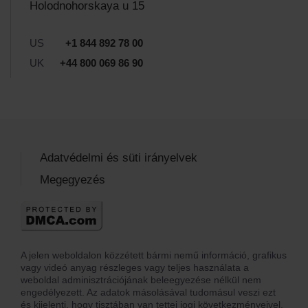
Holodnohorskaya u 15
US
+1 844 892 78 00
UK
+44 800 069 86 90
Adatvédelmi és süti irányelvek
Megegyezés
A jelen weboldalon közzétett bármi nemű információ, grafikus
vagy videó anyag részleges vagy teljes használata a
weboldal adminisztrációjának beleegyezése nélkül nem
engedélyezett. Az adatok másolásával tudomásul veszi ezt
és kijelenti, hogy tisztában van tettei jogi következményeivel.