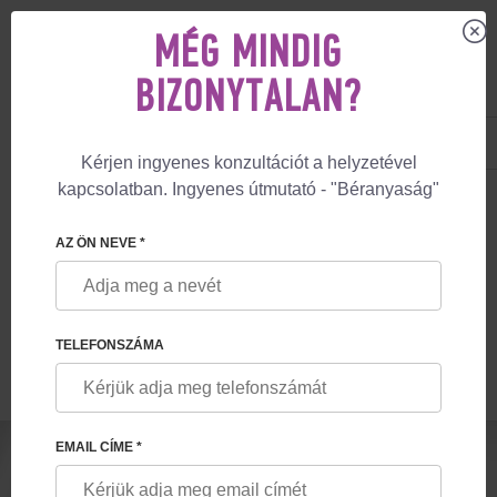
MÉG MINDIG
BIZONYTALAN?
US
+1 844 892 78 00
UK
+44 800 069 86 90
Kérjen ingyenes konzultációt a helyzetével
kapcsolatban. Ingyenes útmutató - "Béranyaság"
🏠
BLOG
TÁVOLI GARANCIÁLIS BÉRANYASÁGI PROGRAM
AZ ÖN NEVE *
TÁVOLI GARANCIÁLIS BÉRANYASÁGI
PROGRAM
TELEFONSZÁMA
EMAIL CÍME *