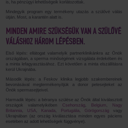
is, ha pénzügyi lehetőségeik korlátozottak.
Mindegyik program egy termékeny utazás a szülővé válás
útján. Most, a karantén alatt is.
MINDEN AMIRE SZÜKSÉGÜK VAN A SZÜLŐVÉ
VÁLÁSHOZ HÁROM LÉPÉSBEN.
Első lépés: ellátogat valamelyik partnerklinikánkra az Önök
országában, a sperma minőségének vizsgálata érdekében és
a minta lefagyasztásához. Ezt követően a minta elszállításra
kerül Ukrajnába.
Második lépés: a Feskov klinika legjobb szakembereinek
bevonásával megtermékenyítjük a donor petesejteket az
Önök spermasejtjeivel.
Harmadik lépés: a béranya szülése az Önök által kiválasztott
országok valamelyikében
Csehország
,
Belgium
,
Nagy
Britannia
,
USA
,
Kanada
,
Portugália
,
Görögország
vagy
Ukrajnában (az ország kiválasztása minden egyes páciens
esetében az adott lehetőségek függvénye).