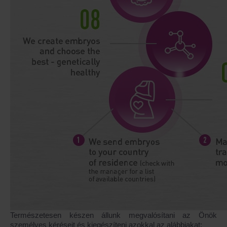
Természetesen készen állunk megvalósítani az Önök
személyes kéréseit és kiegészíteni azokkal az alábbiakat: