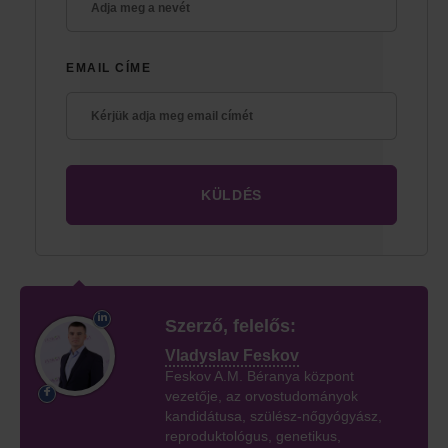
EMAIL CÍME
Szerző, felelős:
Vladyslav Feskov
Feskov A.M. Béranya központ
vezetője, az orvostudományok
kandidátusa, szülész-nőgyógyász,
reproduktológus, genetikus,