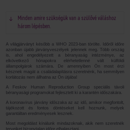
Minden amire szükségük van a szülővé váláshoz
három lépésben.
A világjárványt később a WHO 2023-ban törölte. Időről időre
azonban újabb járványveszélyek jelennek meg. Több ország
is, ahol engedélyezett a béranyaság intézménye, az
elkövetkező hónapokra elérhetetlenné vált külföldi
állampolgárok számára. De amennyiben Ön most érzi
késznek magát a családalapításra szeretnénk, ha semmilyen
korlátozás nem állhatna az Ön útjába!
A Feskov Human Reproduction Group speciális távoli
béranyasági programokat fejlesztett ki a karantén időszakára.
A koronavírus járvány időszaka az az idő, amikor megfontolt,
tájékozott és fontos döntéseket kell hoznunk, melyek
garantáltan eredményesek lesznek.
Most megoldást kínálunk mindazoknak, akik nem szeretnék
terveiket bizonytalan időre elhalasztani.