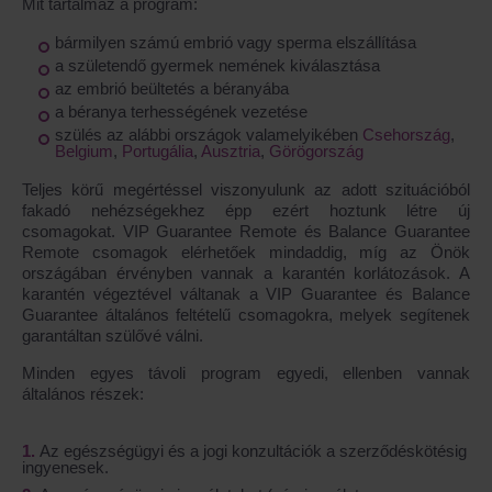
Mit tartalmaz a program:
bármilyen számú embrió vagy sperma elszállítása
a születendő gyermek nemének kiválasztása
az embrió beültetés a béranyába
a béranya terhességének vezetése
szülés az alábbi országok valamelyikében
Csehország
,
Belgium
,
Portugália
,
Ausztria
,
Görögország
Teljes körű megértéssel viszonyulunk az adott szituációból
fakadó nehézségekhez épp ezért hoztunk létre új
csomagokat.
VIP Guarantee Remote
és
Balance Guarantee
Remote
csomagok elérhetőek mindaddig, míg az Önök
országában érvényben vannak a karantén korlátozások. A
karantén végeztével váltanak a VIP Guarantee és Balance
Guarantee általános feltételű csomagokra, melyek segítenek
garantáltan szülővé válni.
Minden egyes távoli program egyedi, ellenben vannak
általános részek:
Az egészségügyi és a jogi konzultációk a szerződéskötésig
ingyenesek.