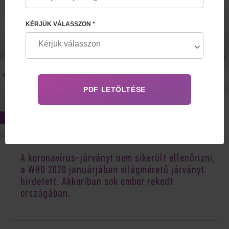
KÉRJÜK VÁLASSZON *
Apr 20, 2021
A koronavírus-járványt nem sikerült ellenőrizni,
a WHO 2020 januárjában világméretű járványt
hirdetett. Akkoriban sok ember rekedt
országában.