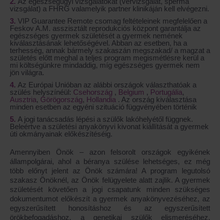
Az egészségügyi vizsgálatokat (vérvizsgálat, sperma
vizsgálat) a FHRG valamelyik partner klinikáján kell elvégezni.
VIP Guarantee Remote
csomag feltételeinek megfelelően a
Feskov A.M. asszisztált reprodukciós központ garantálja az
egészséges gyermek születését a gyermek nemének
kiválasztásának lehetőségével. Abban az esetben, ha a
terhesség, annak bármely szakaszán megszakad/ a magzat a
születés előtt meghal a teljes program megismétlésre kerül a
mi költségünkre mindaddig, míg egészséges gyermek nem
jön világra.
Az Európai Unióban az alábbi országok választhatóak a
szülés helyszínéül:
Csehország
,
Belgium
,
Portugália
,
Ausztria
,
Görögország
,
Hollandia
. Az ország kiválasztása
minden esetben az egyéni szituáció függvényében történik
A jogi tanácsadás lépési a szülők lakóhelyétől függnek.
Beleértve a születési anyakönyvi kivonat kiállítását a gyermek
úti okmányainak előkészítéséig.
Amennyiben Önök – azon felsorolt országok egyikének
állampolgárai, ahol a béranya szülése lehetséges, ez még
több előnyt jelent az Önök számára! A program legutolsó
szakasz Önöknél, az Önök felügyelete alatt zajlik. A gyermek
születését követően a jogi csapatunk minden szükséges
dokumentumot előkészít a gyermek anyakönyvezéséhez, az
egyszerűsített honosításhoz és az egyszerűsített
örökbefogadáshoz, a genetikai szülők elismeréséhez.