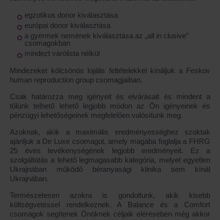
egzotikus donor kiválasztása
európai donor kiválasztása
a gyermek nemének kiválasztása az „all in clusive”
csomagokban
mindezt várólista nélkül
Mindezeket kölcsönös lojális feltételekkel kínáljuk a Feskov
human reproduction group csomagjaiban.
Csak határozza meg igényeit és elvárásait és mindent a
tőlünk telhető lehető legjobb módon az Ön igényeinek és
pénzügyi lehetőségeinek megfelelően valósítunk meg.
Azoknak, akik a maximális eredményességhez szoktak
ajánljuk a De Luxe csomagot, amely magába foglalja a FHRG
25 éves tevékenységének legjobb eredményeit. Ez a
szolgáltatás a lehető legmagasabb kategória, melyet egyetlen
Ukrajnában működő béranyasági klinika sem kínál
Ukrajnában.
Természetesen azokra is gondoltunk, akik kisebb
költségvetéssel rendelkeznek. A Balance és a Comfort
csomagok segítenek Önöknek céljaik elérésében még akkor