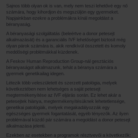
Sajnos több olyan ok is van, mely nem teszi lehetővé egy nő
számára, hogy kihordjon és megszüljön egy gyermeket.
Napjainkban ezekre a problémákra kínál megoldást a
béranyaság.
A béranyasági szolgáltatás (beleértve a donor petesejt
alkalmazását) és a garanciális IVF lehetőséget biztosit még
olyan párok számára is, akik rendkívül összetett és komoly
meddőségi problémákkal küzdenek.
A Feskov Human Reproduction Group-nál gesztációs
béranyaságot alkalmazunk, tehát a béranya számára a
gyermek genetikailag idegen.
Létezik több veleszületett és szerzett patológia, melyek
következtében nem lehetséges a saját petesejt
megtermékenyítése az IVF eljárás során. Ez lehet akár a
petesejtek hiánya, megtermékenyítésüknek lehetetlensége,
genetikai patológiák, melyek megakadályozzák egy
egészséges gyermek fogantatását, egyéb tényezők. Az ilyen
problémával küzdő pár számára a megoldást a donor petesejt
alkalmazása jelenti.
Ezekben az esetekben a programok résztvevői a következők: