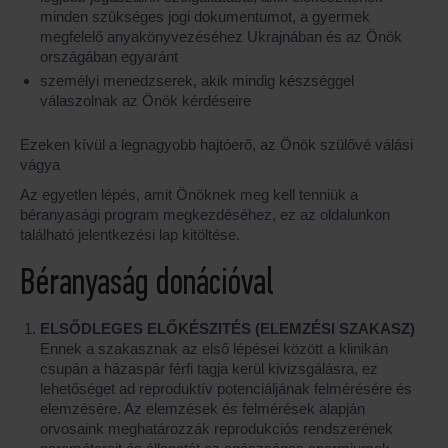
minden szükséges jogi dokumentumot, a gyermek
megfelelő anyakönyvezéséhez Ukrajnában és az Önök
országában egyaránt
személyi menedzserek, akik mindig készséggel
válaszolnak az Önök kérdéseire
Ezeken kívül a legnagyobb hajtóerő, az Önök szülővé válási
vágya
Az egyetlen lépés, amit Önöknek meg kell tenniük a
béranyasági program megkezdéséhez, ez az oldalunkon
található jelentkezési lap kitöltése.
Béranyaság donációval
ELSŐDLEGES ELŐKÉSZITÉS (ELEMZÉSI SZAKASZ)
Ennek a szakasznak az első lépései között a klinikán
csupán a házaspár férfi tagja kerül kivizsgálásra, ez
lehetőséget ad reproduktív potenciáljának felmérésére és
elemzésére. Az elemzések és felmérések alapján
orvosaink meghatározzák reprodukciós rendszerének