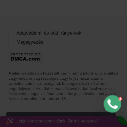
Adatvédelmi és süti irányelvek
Megegyezés
A jelen weboldalon közzétett bármi nemű információ, grafikus
vagy videó anyag részleges vagy teljes használata a
weboldal adminisztrációjának beleegyezése nélkül nem
engedélyezett. Az adatok másolásával tudomásul veszi ezt
és kijelenti, hogy tisztában van tettei jogi következményeivel.
Az oldal tartalma korhatáros: 18+
✉
Cookie-kat használunk a webhely teljesítményének javítása
Lépjen kapcsolatba velünk. Online vagyunk!
és a legjobb ajánlatok megjelenítése érdekében.
Elfogadja
adatvédelmi és cookie-szabályzatunkat, sütiszabályzatunkat,