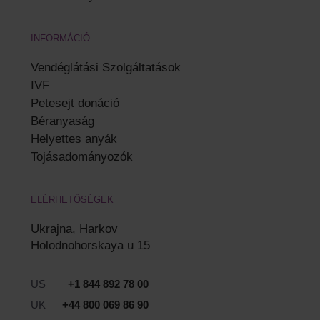
INFORMÁCIÓ
Vendéglátási Szolgáltatások
IVF
Petesejt donáció
Béranyaság
Helyettes anyák
Tojásadományozók
ELÉRHETŐSÉGEK
Ukrajna, Harkov
Holodnohorskaya u 15
US
+1 844 892 78 00
UK
+44 800 069 86 90