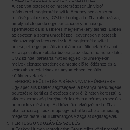
- MESTERSÉGES MEGTERMÉKENYITÉS
A leszívott petesejteket mesterségesen „In vitro”
módszerrel megtermékenyítik. Amennyiben a sperma
minősége alacsony, ICSI technológia kerül alkalmazásra,
amelynél elegendő egyetlen alacsony minőségű
spermatozoida is a sikeres megtermékenyítéshez. Ebben
az esetben a spermiumot kézzel, egyenesen a petesejt
citoplazmájába fecskendezik. A megtermékenyített
petesejtek egy speciális inkubátorban töltenek 5-7 napot.
Ez a speciális inkubátor biztosítja az ideális hőmérsékletet,
CO2 szintet, páratartalmat és egyéb körülményeket,
melyek elengedhetetlenek a megfelelő fejlődéshez és a
leginkább megfelelnek az anyaméhben fennálló
körülményeknek is.
- EMBRIÓ BEÜLTETÉS A BÉRANYA MÉHÜREGÉBE
Egy speciális katéter segítségével a béranya méhüregébe
beültetésre kerül az életképes embrió. 2 héten keresztül a
sikeres terhesség létrejötte érdekében a béranya speciális
hormonkezelést kap. Ezt követően elvégzésre kerül az
első terhességi teszt majd egy héttel később a terhesség
megerősítésre kerül ultrahangos vizsgálat segítségével.
TERHESGONDOZÁS ÉS SZÜLÉS
A Feskov Human reproduction Group teljes körű prenatális