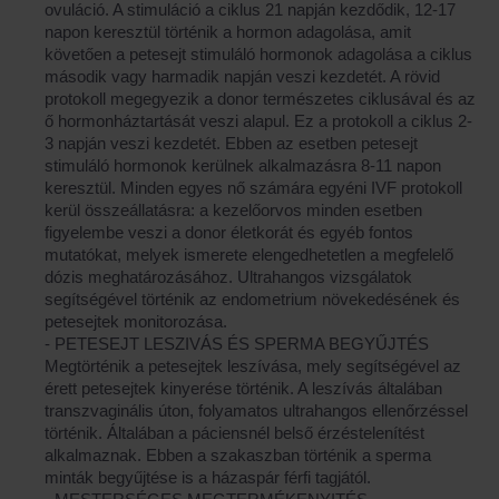
ovuláció. A stimuláció a ciklus 21 napján kezdődik, 12-17
napon keresztül történik a hormon adagolása, amit
követően a petesejt stimuláló hormonok adagolása a ciklus
második vagy harmadik napján veszi kezdetét. A rövid
protokoll megegyezik a donor természetes ciklusával és az
ő hormonháztartását veszi alapul. Ez a protokoll a ciklus 2-
3 napján veszi kezdetét. Ebben az esetben petesejt
stimuláló hormonok kerülnek alkalmazásra 8-11 napon
keresztül. Minden egyes nő számára egyéni IVF protokoll
kerül összeállatásra: a kezelőorvos minden esetben
figyelembe veszi a donor életkorát és egyéb fontos
mutatókat, melyek ismerete elengedhetetlen a megfelelő
dózis meghatározásához. Ultrahangos vizsgálatok
segítségével történik az endometrium növekedésének és
petesejtek monitorozása.
- PETESEJT LESZIVÁS ÉS SPERMA BEGYŰJTÉS
Megtörténik a petesejtek leszívása, mely segítségével az
érett petesejtek kinyerése történik. A leszívás általában
transzvaginális úton, folyamatos ultrahangos ellenőrzéssel
történik. Általában a páciensnél belső érzéstelenítést
alkalmaznak. Ebben a szakaszban történik a sperma
minták begyűjtése is a házaspár férfi tagjától.