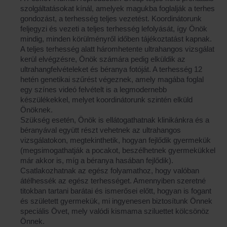
szolgáltatásokat kínál, amelyek magukba foglalják a terhes
gondozást, a terhesség teljes vezetést. Koordinátorunk
feljegyzi és vezeti a teljes terhesség lefolyását, így Önök
mindig, minden körülményről időben tájékoztatást kapnak.
A teljes terhesség alatt háromhetente ultrahangos vizsgálat
kerül elvégzésre, Önök számára pedig elküldik az
ultrahangfelvételeket és béranya fotóját. A terhesség 12
hetén genetikai szűrést végeznek, amely magába foglal
egy színes videó felvételt is a legmodernebb
készülékekkel, melyet koordinátorunk szintén elküld
Önöknek.
Szükség esetén, Önök is ellátogathatnak klinikánkra és a
béranyával együtt részt vehetnek az ultrahangos
vizsgálatokon, megtekinthetik, hogyan fejlődik gyermekük
(megsimogathatják a pocakot, beszélhetnek gyermekükkel
már akkor is, míg a béranya hasában fejlődik).
Csatlakozhatnak az egész folyamathoz, hogy valóban
átélhessék az egész terhességet. Amennyiben szeretné
titokban tartani barátai és ismerősei előtt, hogyan is fogant
és született gyermekük, mi ingyenesen biztosítunk Önnek
speciális Övet, mely valódi kismama sziluettet kölcsönöz
Önnek.