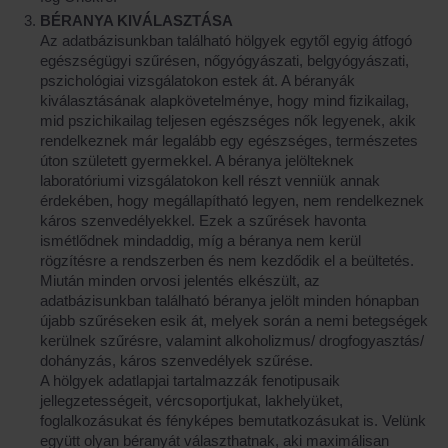
BÉRANYA KIVÁLASZTÁSA
Az adatbázisunkban található hölgyek egytől egyig átfogó
egészségügyi szűrésen, nőgyógyászati, belgyógyászati,
pszichológiai vizsgálatokon estek át. A béranyák
kiválasztásának alapkövetelménye, hogy mind fizikailag,
mid pszichikailag teljesen egészséges nők legyenek, akik
rendelkeznek már legalább egy egészséges, természetes
úton született gyermekkel. A béranya jelölteknek
laboratóriumi vizsgálatokon kell részt venniük annak
érdekében, hogy megállapítható legyen, nem rendelkeznek
káros szenvedélyekkel. Ezek a szűrések havonta
ismétlődnek mindaddig, míg a béranya nem kerül
rögzítésre a rendszerben és nem kezdődik el a beültetés.
Miután minden orvosi jelentés elkészült, az
adatbázisunkban található béranya jelölt minden hónapban
újabb szűréseken esik át, melyek során a nemi betegségek
kerülnek szűrésre, valamint alkoholizmus/ drogfogyasztás/
dohányzás, káros szenvedélyek szűrése.
A hölgyek adatlapjai tartalmazzák fenotipusaik
jellegzetességeit, vércsoportjukat, lakhelyüket,
foglalkozásukat és fényképes bemutatkozásukat is. Velünk
együtt olyan béranyát választhatnak, aki maximálisan