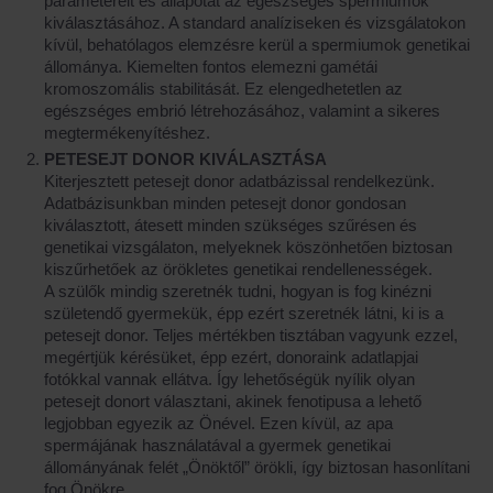
paramétereit és állapotát az egészséges spermiumok
kiválasztásához. A standard analíziseken és vizsgálatokon
kívül, behatólagos elemzésre kerül a spermiumok genetikai
állománya. Kiemelten fontos elemezni gamétái
kromoszomális stabilitását. Ez elengedhetetlen az
egészséges embrió létrehozásához, valamint a sikeres
megtermékenyítéshez.
PETESEJT DONOR KIVÁLASZTÁSA
Kiterjesztett petesejt donor adatbázissal rendelkezünk.
Adatbázisunkban minden petesejt donor gondosan
kiválasztott, átesett minden szükséges szűrésen és
genetikai vizsgálaton, melyeknek köszönhetően biztosan
kiszűrhetőek az örökletes genetikai rendellenességek.
A szülők mindig szeretnék tudni, hogyan is fog kinézni
születendő gyermekük, épp ezért szeretnék látni, ki is a
petesejt donor. Teljes mértékben tisztában vagyunk ezzel,
megértjük kérésüket, épp ezért, donoraink adatlapjai
fotókkal vannak ellátva. Így lehetőségük nyílik olyan
petesejt donort választani, akinek fenotipusa a lehető
legjobban egyezik az Önével. Ezen kívül, az apa
spermájának használatával a gyermek genetikai
állományának felét „Önöktől” örökli, így biztosan hasonlítani
fog Önökre.