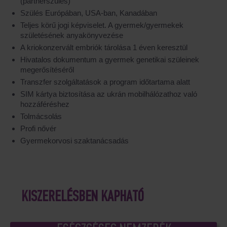
(partnerszülés)
Szülés Európában, USA-ban, Kanadában
Teljes körű jogi képviselet. A gyermek/gyermekek
születésének anyakönyvezése
A kriokonzervált embriók tárolása 1 éven keresztül
Hivatalos dokumentum a gyermek genetikai szüleinek
megerősítéséről
Transzfer szolgáltatások a program időtartama alatt
SIM kártya biztosítása az ukrán mobilhálózathoz való
hozzáféréshez
Tolmácsolás
Profi nővér
Gyermekorvosi szaktanácsadás
KISZERELÉSBEN KAPHATÓ