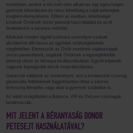
esetekben, amikor a női méh nem alkalmas egy egészséges
gyermek kihordására és nincs lehetőség a saját petesejtek
megtermékenyítésére. Ebben az esetben, lehetőséget
kínálunk Önöknek donor petesejt használatára és azok
beültetésére a béranya méhébe.
Klinikánk minden ügyfél számára személyre szabott
akciótervet állit össze az ügyfelek szükségleteinek
megfelelően. Elemezzük az Önök esetének sajátosságait,
orvosi paramétereit, segítünk Önöknek a legmegfelelőbb
petesejt donor és béranya kiválasztásában. Együtt képesek
vagyunk legnagyobb álmuk megvalósítására.
Garanciát vállalunk az eredményre, ami a kiválasztott csomag
garanciális feltételeinek függvényében lehet a sikeres
terhesség létrejötte, vagy akár a gyermek születése is.
Az adott szolgáltatást a Balance, VIP és DeLuxe csomagok
tartalmazzák.
MIT JELENT A BÉRANYASÁG DONOR
PETESEJT HASZNÁLATÁVAL?