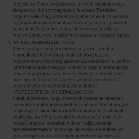
megfelel az Önök elvárásainak, a lehető legjobban fogja
elvégezni a rá bizott nagyszerű feladatot. Tisztában
vagyunk vele, hogy a béranya személyének kiválasztása
egy roppant fontos pillanat az Önök útja során, épp ezért
adunk lehetőséget arra, hogy több béranya jelölttel is
megismerkedjenek, mielőtt meghozzák a végleges lépést.
IVF ÉS EMBRIÓBEÜLTETÉS
A mesterséges megtermékenyítés (IVF) – modern
reprodukciós technológia, mely lehetővé teszi a
megtermékenyítést még azokban az esetekben is, amikor
bármi nemű egészségügyi probléma vagy a reprodukciós
rendszer problémái nem teszik lehetővé a természetes
úton történő fogantatást. Az Asszisztált reprodukció 4
egymást követő meghatározó lépésből áll.
- PETESEJT DONOR STIMULÁCIÓJA
Annak érdekében, hogy minél több petesejtet lehessen
leszívni a megtermékenyítéshez, speciális készítmények
segítségével stimulálásra kerül a donor petefészkeinek
ovulációja. Az IVF protokoll lehet hosszú és rövid is. A
hosszú program esetében A donor saját, petesejt
termeléséért felelős hormonjai blokkolásra kerülnek, és
mesterséges hormonok segítségével stimulálódik az