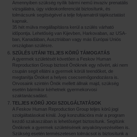
Amennyiben szükség nyílik bármi nemű invaziv prenatális
vizsgálatra, úgy videokonferenciát biztosítunk, és
tolmácsunk segítségével a telje folyamatról tájékoztatást
kapnak.
35 hét múlva megállapításra kerül a szülés várható
időpontja. Lehetőség van Kijevben, Harkovaban, az USA-
ban, Kanadában, Ausztriában vagy más Európai Uniós
országban szülésre.
SZÜLÉS UTÁNI TELJES KÖRŰ TÁMOGATÁS
A gyermek születését követően a Feskov Human
Reproduction Group biztosit Önöknek egy nővért, aki nem
csupán segít ellátni a gyermek körüli teendőket, de
megtanítja Önöket a helyes csecsemőgondozásra is.
Orvosaink szintén Önök mellett állnak majd, szükség
esetén bármikor kérhetnek gyermekorvosi
szaktanácsadást.
TELJES KÖRŰ JOGI SZOLGÁLTATÁSOK
A Feskov Human Reproduction Group teljes körű jogi
szolgáltatásokat kínál. Jogi konzultációra már a program
kezdő szakaszában is lehetőséget biztosítunk. Segítünk
Önöknek a gyermek születésének anyakönyvezésében is.
Szükség esetén természetesen tolmácsot is biztosítunk a