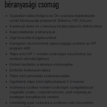
béranyasági csomag
Szabadon választhatja ki az Ön számára legideálisabb
szintű béranyasági programot: Balance, VIP, DeLuxe
A petesejt donor és a béranya kiválasztása és előkészítése
Kapcsolattartás a béranyával
Jogi konzultáció jogászunkkal
A program résztvevőinek egészségügyi szűrése az IVF
program előtt
Teljes körű IVF + minden szükséges készítmény (az
ovuláció stimulációjához)
Embrió beültetés a béranya méhüregébe
Embriók kriokonzerválása
Teljes körű perinatális szaktanácsadás
Ügyfeleink teljes körű tájékoztatását 2-3 hetente
A béranya szülése minden szükséges szolgáltatással
(vaginális szülés, császármetszés, profi segítség az
esetleges komplikációk esetén)
Lehetőség a pár számára a szülésen való részvételre