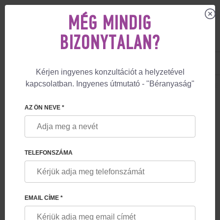
MÉG MINDIG
BIZONYTALAN?
US
+1 844 892 78 00
UK
+44 800 069 86 90
Kérjen ingyenes konzultációt a helyzetével
kapcsolatban. Ingyenes útmutató - "Béranyaság"
🏠
SZOLGÁLTATÁSOK
GARANCIÁLIS BÉRANYASÁGI PROGRAM PETESE
GARANCIÁLIS BÉRANYASÁGI
AZ ÖN NEVE *
PROGRAM PETESEJT
DONÁCIÓVAL
TELEFONSZÁMA
EMAIL CÍME *