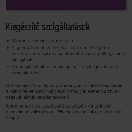
Kiegészítő szolgáltatások
Gyermek nevének kiválasztása
A spermaállomány/petesejt állomány minőségének
növelése amennyiben a pár termékenységi adottságai nem
kielégítőek.
Amennyiben többes terhesség jön létre, kiegészítő díjat
számolunk fel.
Biztosíthatjuk Önöket, hogy amennyiben minket választanak,
a legmodernebb technológiákat biztosítjuk elérhető áron, és
segítünk álmuk beteljesítésében!
A programról részletesebb tájékoztatásért kérjük lépjen
kapcsolatba kollégánkkal, töltse ki a weboldalunkon található
űrlapot