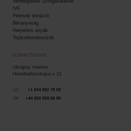
Vendéglátási Szolgáltatások
IVF
Petesejt donáció
Béranyaság
Helyettes anyák
Tojásadományozók
ELÉRHETŐSÉGEK
Ukrajna, Harkov
Holodnohorskaya u 15
US
+1 844 892 78 00
UK
+44 800 069 86 90