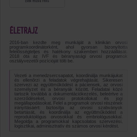
Évek múlva FHRG
ÉLETRAJZ
2016-ban kezdte meg munkáját a klinikán orvosi
programkoordinátorként, ahol gyorsan bizonyította
felelősségteljes és hatékony szakemberi hozzáállását.
2018 óta az IVF és béranyasági orvosi programok
osztályvezetői pozícióját tölti be.
Vezeti a menedzsercsapatot, koordinálja munkájukat
és ellenőrzi a feladatok végrehajtását. Sikeresen
szervezi az együttműködést a páciensek, az orvosi
személyzet és a béranyák között. Feladatai közé
tartozik továbbá a dokumentációkezelés, beleértve a
szerződéseket, orvosi protokollokat és jogi
megállapodásokat. Felel a programok orvosi részének
irányításáért: biztosítja az orvosi szabványok
betartását, és koordinálja az együttműködést a
reproduktológus orvosokkal és embriológusokkal.
Megoldja a programokkal kapcsolatos szervezési,
logisztikai, adminisztratív és számos orvosi kérdést.