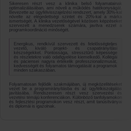
Sikeresen részt vesz a klinika belső folyamatainak
optimalizálásában, ami növeli a működés hatékonyságát.
Bevezette az ügyfélvisszajelzési rendszert, amely 30%-kal
növelte az elégedettségi szintet és 20%-kal a márka
ismertségét. A klinika vezetőségével közösen képzéseket
szervezett a menedzserek számára, javítva ezzel a
programkoordináció minőségét.
Energikus, rendkívül szervezett és felelősségteljes
vezető, kiváló projekt- és csapatirányítási
készségekkel. Pontossága, stressztűrő képessége
és részletekre való odafigyelése kiemelkedő. Kollégái
és páciensei nagyra értékelik professzionalizmusát,
kedvességét és folyamatos támogatását a programok
minden szakaszában.
Folyamatosan fejlődik szakmájában, új megközelítéseket
vezet be a programirányításba és az ügyfélkiszolgálás
javításába. Rendszeresen részt vesz szervezési és
vezetési témájú konferenciákon. Különböző tanfolyamokon
és fejlesztési programokon vesz részt, amit tanúsítványai
és diplomái is igazolnak.