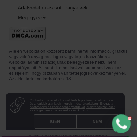
Adatvédelmi és süti irányelvek
Megegyezés
A jelen weboldalon közzétett bármi nemű információ, grafikus
vagy videó anyag részleges vagy teljes használata a
weboldal adminisztrációjának beleegyezése nélkül nem
engedélyezett. Az adatok másolásával tudomásul veszi ezt
és kijelenti, hogy tisztában van tettei jogi következményeivel.
Az oldal tartalma korhatáros: 18+
Cookie-kat használunk a webhely teljesítményének javítása
és a legjobb ajánlatok megjelenítése érdekében.
Elfogadja
adatvédelmi és cookie-szabályzatunkat, sütiszabályzatunkat,
és elfogadja-e a cookie-kat az eszközén?
IGEN
NEM
© 1995 - 2026 Feskov A.M professzor béranyasági központja