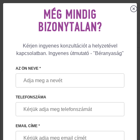
MÉG MINDIG
BIZONYTALAN?
US
+1 844 892 78 00
UK
+44 800 069 86 90
Kérjen ingyenes konzultációt a helyzetével
kapcsolatban. Ingyenes útmutató - "Béranyaság"
🏠
RÓLUNK
DARYA FESKOVA
AZ ÖN NEVE *
TELEFONSZÁMA
EMAIL CÍME *
DARYA FESKOVA
A béranyasági és petesejt donációs programokban