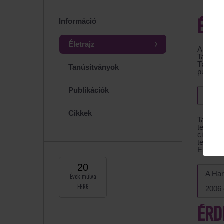
Információ
ÉLE
Életrajz
A Feskov
Tagja 
Társas
Tanúsítványok
publiká
Publikációk
Szülé
Cikkek
Tapaszt
terület
ciklus 
terhess
ESHRE t
20
A Har
Évek múlva
FHRG
2006 
ÉRD