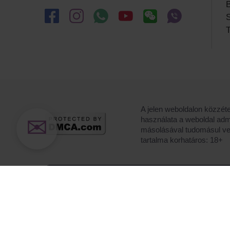
B
S
T
A jelen weboldalon közzéte
✉
használata a weboldal adm
másolásával tudomásul veszi
tartalma korhatáros: 18+
Cookie-kat használunk a web
érdekében.
Elfogadja adatv
cookie-kat az eszközén?