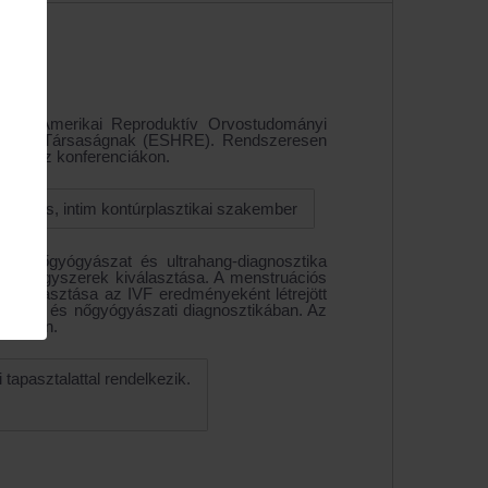
 az Amerikai Reproduktív Orvostudományi
lógiai Társaságnak (ESHRE). Rendszeresen
szt vesz konferenciákon.
 orvos, intim kontúrplasztikai szakember
ció, nőgyógyászat és ultrahang-diagnosztika
és a gyógyszerek kiválasztása. A menstruációs
 kiválasztása az IVF eredményeként létrejött
észeti és nőgyógyászati diagnosztikában. Az
rületén.
apasztalattal rendelkezik.