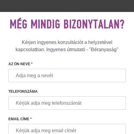
 892 78 00
UK
+44 800 069 86 90
POSTÁN
MÉG MINDIG BIZONYTALAN?
Visszajelzések
Blog
Programmoù
Kérjen ingyenes konzultációt a helyzetével
kapcsolatban. Ingyenes útmutató - "Béranyaság"
AZ ÖN NEVE *
A
TELEFONSZÁMA
DRA ZOZULINA
iós osztály menedzsere
EMAIL CÍME *
y