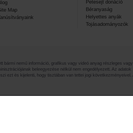
Petesejt donáció
log
Béranyaság
ite Map
Helyettes anyák
anúsítványaink
Tojásadományozók
tt bármi nemű információ, grafikus vagy videó anyag részleges vagy 
inisztrációjának beleegyezése nélkül nem engedélyezett. Az adatok
 ezt és kijelenti, hogy tisztában van tettei jogi következményeivel. 
hely teljesítményének javítása és a legjobb ajánlatok megjele
édelmi és cookie-szabályzatunkat, sütiszabályzatunkat, és elfog
© 1995 - 2026 Feskov A.M professzor béranyasági központja