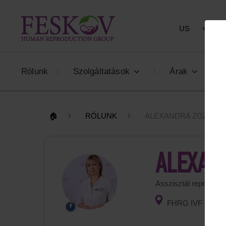
US
+1 844
Rólunk
Szolgáltatások
Árak
🏠
RÓLUNK
ALEXANDRA ZOZULIN
ALEXAN
Asszisztál reprodukc
FHRG IVF osztál