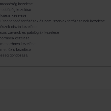
i meddőség kezelése
meddőség kezelése
idiasis kezelése
 úton terjedő fertőzések és nemi szervek fertőzéseinek kezelése
fészek ciszta kezelése
axos zavarok és patológiák kezelése
orrhoea kezelése
omenorrhoea kezelése
metriózis kezelése
esség gondozása