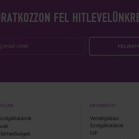
IRATKOZZON FEL HITLEVELÜNKR
RÓLUNK
INFORMÁCIÓ
zolgáltatások
Vendéglátási
Szolgáltatások
Árak
IVF
lérhetőségek