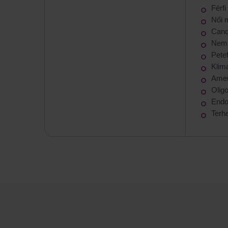
Férf
Női 
Cand
Nemi
Pete
Klim
Amen
Olig
Endo
Terh