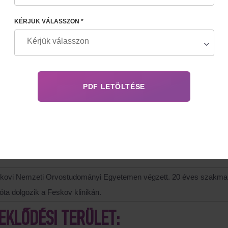
KÉRJÜK VÁLASSZON *
TRAJZ
 klinika kijevi fiókjának igazgatója
az Ukrán Reproduktív Orvostudományi Szövetségnek (UARM) és
ágnak (ASRM). Tagja az Európai Humán Reprodukciós és Embrio
l tudományos munkákat ukrán és külföldi orvosi folyóiratokban, és ré
sz-nőgyógyász, nőgyógyász-reproduktológus, ultrahang-diagnosztikai
alt szakember az in vitro megtermékenyítés (IVF), petesejt-doná
én. Szakterületei közé tartozik az IVF programra való felkészítés 
kiválasztása, az endometrium előkészítése. Gyógyszeres támogatás
éghez. Terhesség gondozása és szülés levezetése. Szakértő a szül
agjaként csak etikai megfontolások alapján dolgozik a reprodukció te
kovi Nemzeti Orvostudományi Egyetemen végzett. 20 éves szakmai t
óta dolgozik a Feskov klinikán.
EKLŐDÉSI TERÜLET: