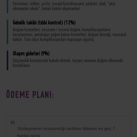
Еercüman, rehber, şoför, sosyal koordinasyon, pediatri, dadı, “yeni
ebeveynler okulu”, bebek bakım ekipmanları
Gebelik takibi (tıbbi kontrol) (12%)
Вoğum hizmetleri, sezaryen / normal doğum, komplikasyonların
karşılanması, yenidoğan yoğun bakım hizmetleri, doğum desteği, neonatal
bakım. Tüm olası komplikasyonları kapsayan sigorta.
Ulaşım giderleri (9%)
Göçmenlik konularında hukuki destek, taşıyıcı annenin doğum ülkesinde
konaklama
ÖDEME PLANI:
01
Sözleşmenin imzalandığı tarihten itibaren en geç 7
banka günü