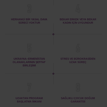
3
4
HERHANGI BIR YASAL DAVA
BEKAR ERKEK VEYA BEKAR
SÜRECI YOKTUR
KADIN IÇIN UYGUNDUR
5
6
UKRAYNA–ERMENISTAN
STRES VE BÜROKRASIDEN
OLANAKLARININ ŞEFFAF
UZAK SÜREÇ
BIRLEŞIMI
7
8
UZAKTAN PROGRAM
SAĞLIKLI ÇOCUK DOĞUM
BAŞLATMA IMKANI
GARANTISI