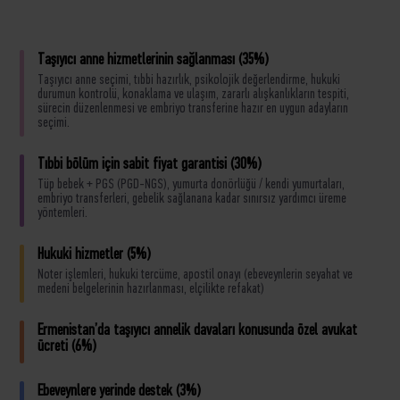
Taşıyıcı anne hizmetlerinin sağlanması (35%)
Taşıyıcı anne seçimi, tıbbi hazırlık, psikolojik değerlendirme, hukuki
durumun kontrolü, konaklama ve ulaşım, zararlı alışkanlıkların tespiti,
sürecin düzenlenmesi ve embriyo transferine hazır en uygun adayların
seçimi.
Tıbbi bölüm için sabit fiyat garantisi (30%)
Tüp bebek + PGS (PGD-NGS), yumurta donörlüğü / kendi yumurtaları,
embriyo transferleri, gebelik sağlanana kadar sınırsız yardımcı üreme
yöntemleri.
Hukuki hizmetler (5%)
Noter işlemleri, hukuki tercüme, apostil onayı (ebeveynlerin seyahat ve
medeni belgelerinin hazırlanması, elçilikte refakat)
Ermenistan’da taşıyıcı annelik davaları konusunda özel avukat
ücreti (6%)
Ebeveynlere yerinde destek (3%)