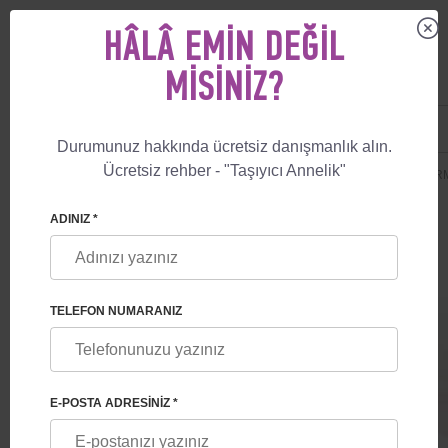
HÂLÂ EMIN DEĞIL
MISINIZ?
US
+1 844 892 78 00
UK
+44 800 069 86 90
Durumunuz hakkında ücretsiz danışmanlık alın.
Ücretsiz rehber - "Taşıyıcı Annelik"
🏠
FIYATLAR
TAŞIYICI ANNELIK
GUARANTEE DOĞUM PAKETI - ER
ADINIZ *
TELEFON NUMARANIZ
GUARANTEE DOĞUM PAKETI -
ERMENISTAN
E-POSTA ADRESINIZ *
Taşiyici anne hizmetleri + yumurta