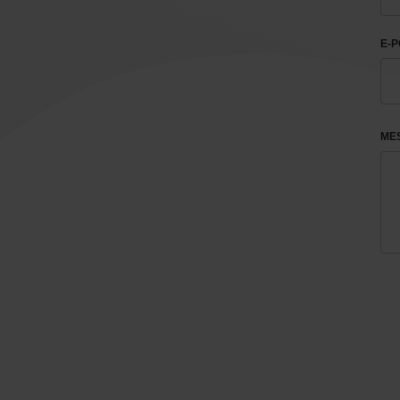
E-P
ME