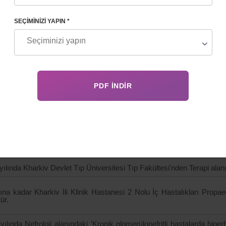
SEÇIMINIZI YAPIN *
OGRAFI
kategori Psikoterapi Uzmanı
kategoride Terapist Uzmanı
mleri Adayı
na Bilimsel Tıp Psikoterapistleri Derneği üyesi.
 kategori profesyonel bir Psikoterapi Uzmanı ve yüksek kate
asyonunu hem de derinlemesine tanımlamasını sağlar. Üreme yönt
da deneyimli uzmandır. Taşıyıcı annelerin taşıyıcı annelik progra
Ayrıca, fobileri, panik atakları, kompleksleri ve bağımlılıkları tedavi e
ak için modern psikoterapi tekniklerine de sahiptir.
yılında Kharkiv Devlet Tıp Üniversitesi Tıp Fakültesi'nden Terapi ala
ına kadar Kharkiv İli Klinik Hastanesi 2 Nolu İç Hastalıkları Propaed
ür.
yılında Nefroloji alanındaki ‘Kronik glomerülonefritli hastalarda hipe