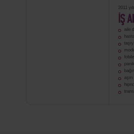
2011 yı
İŞ A
aile 
hast
taşıy
moder
fobil
panik
bağım
aşırı
hipn
tran