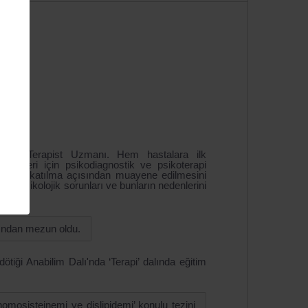
gori Terapist Uzmanı. Hem hastalara ilk
emleri için psikodiagnostik ve psikoterapi
mlarına katılma açısından muayene edilmesini
tmek, psikolojik sorunları ve bunların nedenlerini
nından mezun oldu.
ötiği Anabilim Dalı'nda ‘Terapi’ dalında eğitim
rhomosisteinemi ve dislipidemi’ konulu tezini