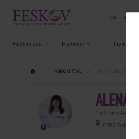
US
+1 844
Hakkımızda
Hizmetler
Fiyatlar
🏠
HAKKIMIZDA
ALENA SIWASH
ALENA 
Tıp Bilimleri Adayı, 
FHRG Tıbbi ve Ta