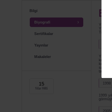
Bilgi
BIY
Biyografi
Yüksek 
Yüksek 
Tıp Bili
Sertifikalar
Ukray
Yayınlar
Yüksek
Makaleler
konsült
konusun
sağlar. 
tanımlam
15
1998 
Yıllar FHRG
1999 yıl
görmüşt
2005 