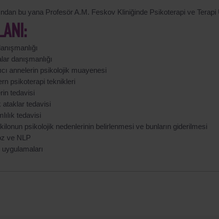
lından bu yana Profesör A.M. Feskov Kliniğinde Psikoterapi ve Terapi
LANI:
danışmanlığı
alar danışmanlığı
ıcı annelerin psikolojik muayenesi
n psikoterapi teknikleri
erin tedavisi
 ataklar tedavisi
lılık tedavisi
 kilonun psikolojik nedenlerinin belirlenmesi ve bunların giderilmesi
oz ve NLP
s uygulamaları