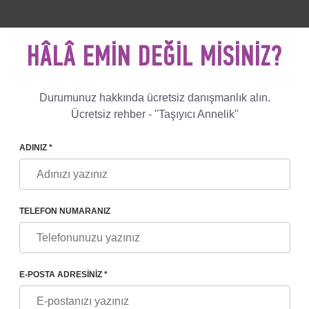
 892 78 00
UK
+44 800 069 86 90
POSTA
BİZE
HÂLÂ EMIN DEĞIL MISINIZ?
Yorumlar
Blog
Programlar
Durumunuz hakkında ücretsiz danışmanlık alın.
Ücretsiz rehber - "Taşıyıcı Annelik"
ADINIZ *
TELEFON NUMARANIZ
SIWASH
en yüksek kategorideki psikoterapist
E-POSTA ADRESINIZ *
nı Bölümü