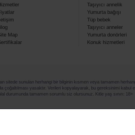
izmetler
Taşıyıcı annelik
iyatlar
Yumurta bağışı
letişim
Tüp bebek
log
Taşıyıcı anneler
ite Map
Yumurta donörleri
ertifikalar
Konuk hizmetleri
dan sitede sunulan herhangi bir bilginin kısmen veya tamamen herhangi
a çoğaltılması yasaktır. Verileri kopyalayarak, bu gereksinimi kabul 
lal durumunda tamamen sorumlu siz olursunuz. Kitle yaş sınırı: 18+
e size en iyi teklifleri göstermek için çerezleri kullanıyoruz.
Gizli
litikamızı kabul ediyor musunuz ve cihazınızda çerezleri kabul e