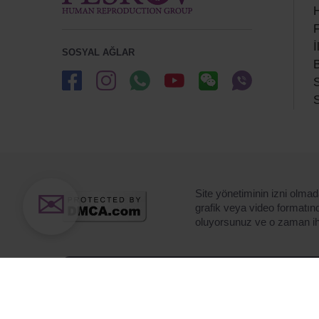
H
F
İ
SOSYAL AĞLAR
B
S
S
✉
Site yönetiminin izni olma
grafik veya video formatınd
oluyorsunuz ve o zaman ih
Site performansını artırmak v
Çerez politikamızı, çerez po
musunuz?