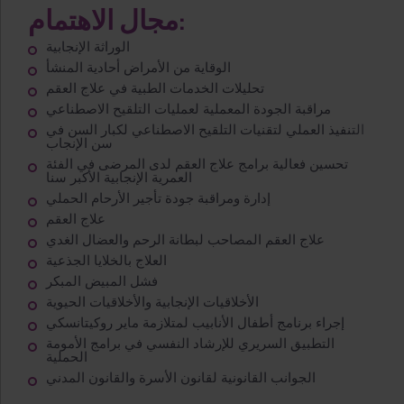
مجال الاهتمام:
الوراثة الإنجابية
الوقاية من الأمراض أحادية المنشأ
تحليلات الخدمات الطبية في علاج العقم
مراقبة الجودة المعملية لعمليات التلقيح الاصطناعي
التنفيذ العملي لتقنيات التلقيح الاصطناعي لكبار السن في
سن الإنجاب
تحسين فعالية برامج علاج العقم لدى المرضى في الفئة
العمرية الإنجابية الأكبر سنا
إدارة ومراقبة جودة تأجير الأرحام الحملي
علاج العقم
علاج العقم المصاحب لبطانة الرحم والعضال الغدي
العلاج بالخلايا الجذعية
فشل المبيض المبكر
الأخلاقيات الإنجابية والأخلاقيات الحيوية
إجراء برنامج أطفال الأنابيب لمتلازمة ماير روكيتانسكي
التطبيق السريري للإرشاد النفسي في برامج الأمومة
الحملية
الجوانب القانونية لقانون الأسرة والقانون المدني