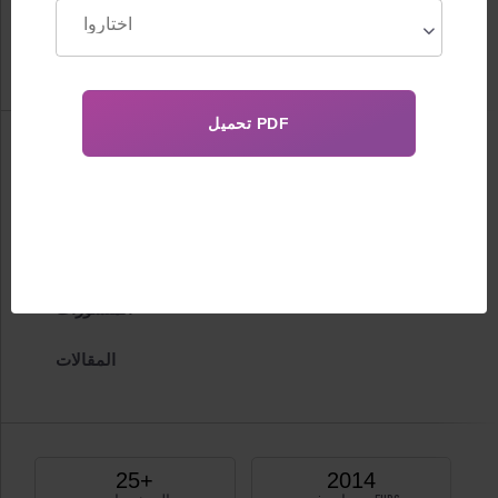
فيسكوف
FHRG القائد
معلومة
سيرة شخصية
الشهادات
المنشورات
المقالات
25+
2014