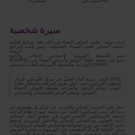
سنوات في FHRG
المنشورات
سيرة شخصية
طبيب توليد - طبيب أمراض النساء من أعلى فئة، مرشح للعلوم
الطبية، أخصائي الغدد الصماء التناسلية. رئيس قسم البرامج
الدولية.
عضو الجمعية الأوروبية لأخصائيي الإنجاب والأجنة
(ESHRE). عضو في جمعية أطباء التوليد وأمراض النساء في
أوكرانيا، والجمعية الأمريكية للطب التناسلي (ASRM).
أكمل تدريبه أثناء العمل في مركز كليرمون فيران CICE
للتنظير الجراحي، حيث أتقن طرق الجراحة بالمنظار لعلاج
التهاب بطانة الرحم، والجراحة طفيفة التوغل لأعضاء
الحوض، وتنظير الرحم التشخيصي والجراحي.
حصل على التدريب العملي والتدريب في مركز تل هشومير ابن
شيبا (تل أبيب، إسرائيل). كجزء من دراسة نموذج نظام الرعاية
الصحية الإسرائيلي. اكتسب خبرة في تنظيم عمل أخصائي
الأجنة بالتعاون مع أخصائي الإنجاب، والاختبار السريري لخطط
تحفيز الإباضة من دورة عشوائية، والتطبيق العملي لبروتوكولات
تحفيز الإباضة للأورام المعتمدة على الهرمونات، وإدارة المريض
للحفاظ على الخصوبة، والعمل على برامج التلقيح الاصطناعي