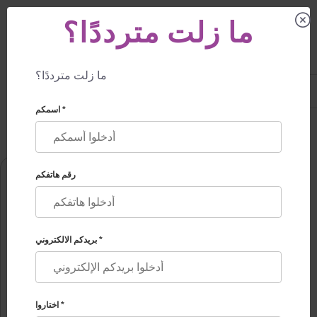
ما زلت مترددًا؟
ما زلت مترددًا؟
US
+1 844 892 78 00
UK
+44 800 069 86 90
اسمكم *
VLADYSLAV FESKOV
معلومات حولنا
🏠
رقم هاتفكم
بريدكم الالكتروني *
VLADYSLAV FESKOV
اختاروا *
رئيس مركز تأجير الأرحام البروفيسور ألكسندر ميخايلوفيتش