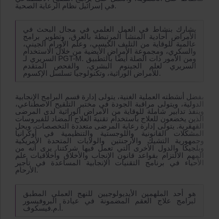
في إسرائيل نظام الرعاية الصحية.
يشارك بنشاط في العمل العلمي في مجال البحث في
الأمراض أحادية المنشأ المرتبطة بالعرق، وتطوير برامج
عالمية للوقاية من التليف الكيسي، وعلم الأورام الجيني،
والسكري، ومجموعة الأمراض الأيضية من خلال الاستخدام
السريري لـ PGT-M. ومن الأمور ذات الصلة أيضًا بالتطبيق
السريري لعلم الجينوم البشري، والفحص المتقدم
للأمراض الوراثية، وتكنولوجيا تسلسل الإكسوم.
بفضل أنشطته العملية الغنية، يتولى إدارة قسم البرامج الإنجابية
الدولية، ويتولى مراقبة الجودة في مختبر التلقيح الاصطناعي،
وينفذ تدابير شاملة للوقاية من الأمراض الوراثية لدى المرضى
الذين يخضعون للعلاج باستخدام تقنية العلاج المضاد للفيروسات
القهقرية. يتولى إدارة رعاية المرضى متعددة التخصصات، ويحل
المشكلات القانونية واللوجستية والتنظيمية في أوكرانيا
وجمهورية التشيك والأرجنتين والولايات المتحدة الأمريكية
وبلجيكا والدول الأخرى التي تعمل فيها شركتنا. يرى أنه من
المهم الالتزام بقواعد قانون الإنجاب والأخلاق وأخلاقيات علم
الأحياء في برنامج التقنيات الإنجابية المساعدة في تأجير
الأرحام.
هو أحد الملهمين الأيديولوجيين للنهج العملي المطبق
لبرامج علاج العقم المضمونة في عيادة البروفيسور
أ.م.فيسكوف.