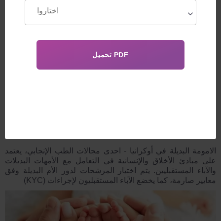
>اترك طلبًا
الامومة البديلة في أوكرانيا
للأزواج الطبيعيين مركز Feskov Human Reproduction
Groupيقدم برامج تضمن ولادة الطفل السليم بنسبة 100%. جميع
البرامج ثابتة التكاليف، تتضمن خدمات طبية شاملة، دعم لوجستي
وقانوني الى ان يحصل الطفل على جنسية بلد والديه
الامومة البديلة في أوكرانيا
- احدى مجالات الطب الإنجابي، يعتمد
على مبادئ الأخلاق والإنسانية في التعامل مع الأمهات البديلات
والآباء المستقبليين. يتم اختيار المرشحات لدور الأم البديلة وفق
معايير صارمة، كما يخضع الآباء المستقبليون لإجراءات (KYC)