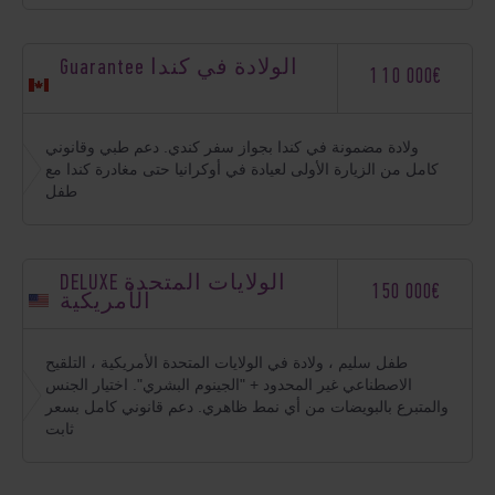
Guarantee الولادة في كندا
110 000€
ولادة مضمونة في كندا بجواز سفر كندي. دعم طبي وقانوني
كامل من الزيارة الأولى لعيادة في أوكرانيا حتى مغادرة كندا مع
طفل
DELUXE الولايات المتحدة
150 000€
الأمريكية
طفل سليم ، ولادة في الولايات المتحدة الأمريكية ، التلقيح
الاصطناعي غير المحدود + "الجينوم البشري". اختيار الجنس
والمتبرع بالبويضات من أي نمط ظاهري. دعم قانوني كامل بسعر
ثابت