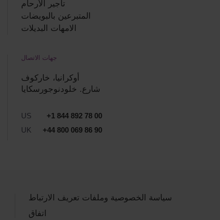
تأجير الأرحام
المتبرعين بالبويضات
الامهات البديلات
جهات الاتصال
أوكرانيا، خاركوف
شارع. خلودنوجورسكايا
US
+1 844 892 78 00
UK
+44 800 069 86 90
سياسة الخصوصية وملفات تعريف الارتباط
اتفاق