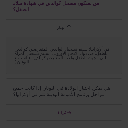
من سيكون مسجل كوالدين في شهادة ميلاد
الطفل؟
في أوكرانيا: سيتم تسجيل الوالدين المفترضين كوالدين
للطفل. في دول الاتحاد الأوروبي: سيتم تسجيل المرأة
التي أنجبت الطفل والأب المفترض كوالدين. (باستثناء
اليونان.)
هل يمكن اختيار الولادة في اليونان إذا كانت جميع
مراحل برنامج الأمومة البديلة تتم في أوكرانيا؟
قراءة