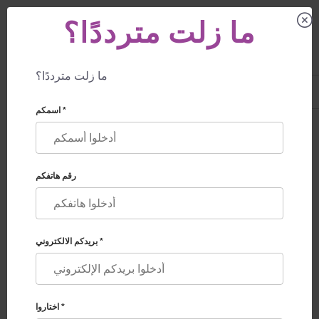
ما زلت مترددًا؟
ما زلت مترددًا؟
US
+1 844 892 78 00
UK
+44 800 069 86 90
اسمكم *
الأزواج الطبيعيين
متزوجين رسميا او غير
رقم هاتفكم
متزوجين رسميا
بريدكم الالكتروني *
الامومة البديلة - طريقة قانونية حديثة وآمنة موثوقة للأزواج من
اجل تحقيق حلمهم في أن يصبحوا آباء. اختر البرنامج المناسب
وركز على فرحة انتظارك لولادة طفلك المستقبلي
اختاروا *