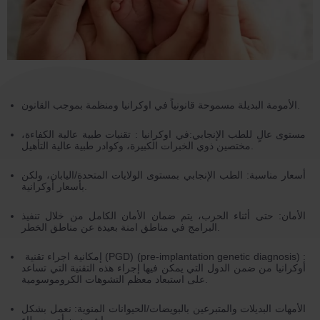
الأمومة البديلة مسموحة قانونياً في اوكرانيا ومنظمة بموجب القانون.
مستوى عالٍ للطب الإنجابي:في اوكرانيا : تقنيات طبية عالية الكفاءة،
مختصين ذوي الخبرات الكبيرة، وكوادر طبية عالية التأهيل.
أسعار مناسبة: الطب الإنجابي بمستوى الولايات المتحدة/اليابان، ولكن
بأسعار أوكرانية.
الأمان: حتى أثناء الحرب، يتم ضمان الأمان الكامل من خلال تنفيذ
البرامج في مناطق امنة بعيدة عن مناطق الخطر.
إمكانية اجراء تقنية (PGD) (pre-implantation genetic diagnosis) :
أوكرانيا من ضمن الدول التي يمكن فيها إجراء هذه التقنية التي تساعد
على استبعاد معظم التشوهات الكروموسومية.
الأمهات البديلات والمتبرعين بالبويضات/الحيوانات المنوية: نعمل بشكل
مباشر دون أي وسطاء.