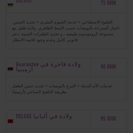
DELUXE
75 000€
التلقيح الاصطناعي + خدمة الجينوم البشري + تحديد الجنس.
اختيار المتبرعة بالبويضات حسب النمط الظاهري. ولادة طفل مع
مجموعة كروموسوم طبيعية ، و تحديد الطفرات الجينية. دعم
قانوني كامل وعدم وجود قائمة الانتظار
Guarantee ولادة فاخرة في
80 000€
أرمينيا
خدمات الأم البديلة + التبرع بالبويضات + تحديد جنس الطفل
بطريقة التلقيح الصناعي (أرمينيا)
DELUXE ولادة في ألبانيا
85 000€