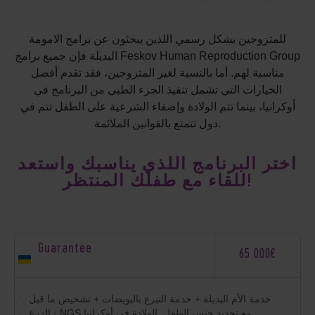
للمتزوجين بشكل رسمي اللذين يبحثون عن برامج الامومة
البديلة فإن جميع برامج Feskov Human Reproduction Group
مناسبة لهم. أما بالنسبة لغير المتزوجين، فقد تقدم أفضل
الخيارات التي تشمل تنفيذ الجزء الطبي من البرنامج في
أوكرانيا، بينما تتم الولادة وإضفاء الشرعية على الطفل تتم في
دول تتمتع بالقوانين الملائمة.
اختر البرنامج اللذي يناسبك واستعد
للقاء مع طفلك المنتظر!
Guarantee
65 000€
خدمة الأم البديلة + خدمة التبرع بالبويضات + تشخيص ما قبل
الزرع - NGS مع تحديد جنس الطفل. الولادة في أوكرانيا.