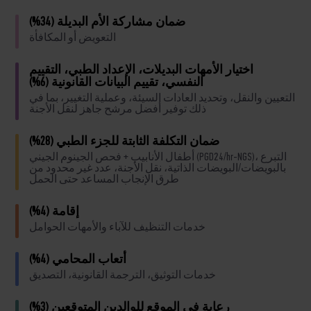
ضمان مشاركة الأم البديلة (34%)
التعويض أو المكافأة
اختيار الأمهات البديلات، الإعداد الطبي، التقييم
النفسي، تقييم البيانات القانونية (6%)
التعيين والنقل، وتحديد العادات السيئة، وعملية التغيير، بما في
ذلك توفير أفضل مرشح جاهز لنقل الأجنة
ضمان التكلفة الثابتة للجزء الطبي (28%)
أطفال الأنابيب + فحص الجينوم الجيني (PGD24/hr-NGS)، التبرع
بالبويضات/البويضات الذاتية، نقل الأجنة، عدد غير محدود من
طرق الإنجاب المساعد حتى الحمل
إقامة (4%)
خدمات التنظيف للآباء والأمهات الحوامل
أتعاب المحامي (4%)
خدمات التوثيق، الترجمة القانونية، التصديق
رعاية في الموقع للوالدين المتوقعين (3%)