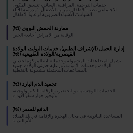
خدمات الترجمة، المرافقة، السائق، تنسيق المكون
الاجتماعي، طب الأطفال، مربية للأطفال، "مدرسة للآباء
الشباب"، الأشياء الضرورية لرعاية الأطفال
مقارنة الحمض النووي (5%)
الوقاية من الأمراض أحادية الجين
إدارة الحمل (الإشراف الطبي)، خدمات التوليد، الولادة
القيصرية/الولادة الطبيعية (8%)
تشمل المضاعفات المشمولة وحدة العناية المركزة لحديثي
الولادة، وخدمات الأمومة، ورعاية حديثي الولادة. جميع
المضاعفات المحتملة مشمولة بالتغطية.
تجميد الدم البارد (2%)
الخدمات اللوجستية، والتحضير، والرقابة البكتريولوجية،
وتوفير جواز سفر الإيداع
الدفع للسفر (6%)
المساعدة القانونية في مجال الهجرة والإقامة في بلد الميلاد
للأم البديلة