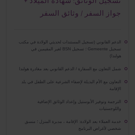
تسجيل الوثائق: شهادة الميلاد +
جواز السفر / وثائق السفر
الدعم القانوني (تسجيل المستندات لحديثي الولادة في مكتب
تسجيل Gemeente ؛ تسجيل BSN لغير المقيمين في
هولندا)
شمل التعاون مع السفارة / الدعم القانوني بعد مغادرة هولندا
التعاون مع الأم البديلة لإضفاء الشرعية على الطفل في بلد
الإقامة
الترجمة وتوفير الأبوستيل وإعداد الوثائق الإضافية
واللوجستيات
خدمة العملاء بعد الولادة: الإقامة ، مدبرة المنزل ؛ منسق
شخصي لأغراض البرنامج