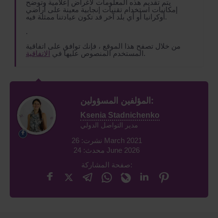
يتم تقديم هذه المعلومات لأغراض إعلامية وتوضح
إمكانيات استخدام تقنيات إنجابية معينة على أراضي
أوكرانيا أو أي بلد آخر قد تكون عيادتنا ممثلة فيه.
.
من خلال تصفح هذا الموقع ، فإنك توافق على اتفاقية
.
المستخدم المنصوص عليها في
الاتفاقية
المؤلفين المسؤولين:
Ksenia Stadnichenko
مدير التواصل الدولي
نشرت: 26 March 2021
محدث: 24 June 2026
صفحة المشاركة: