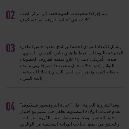
يتم إجراء الفحوصات الطبية فقط في مركز الطب
الإشعاعي "عيادة البروفيسور فيسكوف"
يشمل الإعداد الفردي لخطة البرنامج: تحديد جنس الطفل/
المتبرعة بالبويضات بنمط ظاهري خاص (إفريقي ، آسيوي ،
هندي ، أمريكي لاتيني) / علاج متقدم لظروف الخصوبة /
التوائم (خلق حالات حمل متعددة) / دعم قانوني ممتد /
حفظ بالتبريد وتخزين دم الحبل السري (الخلايا الجذعية ،
الدم السري)
وفقًا لشروط الحزمة ، فإن "عيادة البروفيسور فيسكوف"
تقدم خدمات الولادة المضمونة لطفل حي سليم مع اختيار
دقيق للجنس ، ومجموعة متوازنة من الكروموسومات ،
والتحقق من جميع الحالات الوراثية المحتملة من الوالدين