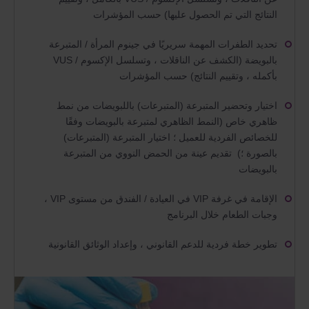
النتائج التي تم الحصول عليها)
حسب المؤشرات
تحديد الطفرات المهمة سريريًا في جينوم المرأة / المتبرعة
بالبويضة (الكشف عن الناقلات ، وتسلسل الإكسوم / VUS
بأكمله ، وتقييم النتائج)
حسب المؤشرات
اختيار وتحضير المتبرعة (المتبرعات) باللبويضات من نمط
ظاهري خاص (النمط الظاهري لمتبرعة بالبويضات وفقًا
للخصائص الفردية للعميل ؛ اختيار المتبرعة (المتبرعات)
بالصورة ؛) تقديم عينة من الحمض النووي من المتبرعة
بالبويضات
الإقامة في غرفة VIP في العيادة / الفندق من مستوى VIP ،
وجبات الطعام خلال البرنامج
تطوير خطة فردية للدعم القانوني ، وإعداد الوثائق القانونية