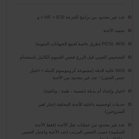
عدد غير محدود من برامج الخزعة IVF + ICSI + و
تجميد الأجنة
PICSI، IMSI (طرق خاصة لجمع الحيوانات المنوية)
التشخيص الجيني قبل الزرع فحص الجينوم الكامل باستخدام
NGS عالية الدقة (مجموعة كروموسوم كاملة + اختيار
جنس الجنين) ؛ عدد غير محدود من الأجنة
اختيار وإعداد أم بديلة (نفسية ، طبية ، وثائقية)
خدمات لوجستية داخلية للأجنة المخلقة (خيار لغير
المتزوجين)
عدد غير محدود من عمليات نقل الأجنة (فقط الأجنة
السليمة) حسب الجنس المرتب (عدد الأجنة واختيار الجنس