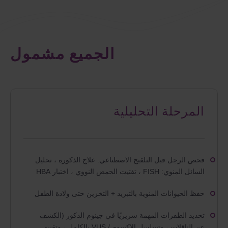
الجميع مشمول
المرحلة التحليلية
فحص الرجل قبل التلقيح الاصطناعي. علاج الذكورة ، تحليل
السائل المنوي: FISH ، تفتيت الحمض النووي ، اختبار HBA
حفظ الحيوانات المنوية بالتبريد + التخزين حتى ولادة الطفل
تحديد الطفرات المهمة سريريًا في جينوم الذكور (الكشف
عن الناقلات ، وتسلسل الإكسوم / VUS بالكامل ، وتقييم