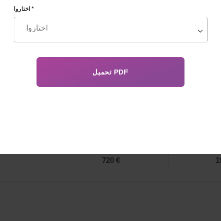
اختاروا *
نين
يورو
الحفظ بالتبريد اليورو
فترة
720 €
3
720 €
1
720 €
1