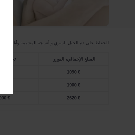
الحفاظ على دم الحبل السري و أنسجة المشيمة وأغشية الج
المبلغ الإجمالي، اليورو
تخزين، ال
70 €
1090 €
180 €
1900 €
900 €
2620 €