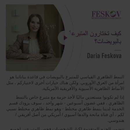
النمط الظاهري القياسي للمتبرع بالبويضات في قاعدة بياناتنا هو
امرأة من العرق الأوروبي. ولكن هناك خيارات أخرى لاختياركم ، مثل
الأنماط الظاهرية الآسيوية والأفريقية الأمريكية.
إذا لم تكونوا مستعدين ماليًا لأخذ حزمة مع متبرع خاص بالنمط
الظاهري ، ففي غضون أسبوعين - شهر واحد ، سوف يزودك قسم
الخدمة لدينا بنمط ظاهري مختلط - وهو نمط ظاهري مختلط نسبي
لكم ، أي فتاة مانحة والدها آسيوي / أمريكي من أصل أفريقي /
هندوسي.
تتضمن الحزم المتقدمة لكبار الشخصيات فحص المتبرعين لجميع