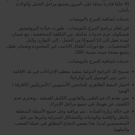
49 عامًا قادرة تمامًا على المرور بجميع مراحل الحمل والولادة
بأمان.
خدمات إضافية للتبرع بالبويضات
في إطار برنامج التبرع بالبويضات ، طورت عيادة البروفيسور
فيسكوف حزم خدمات شاملة. من التكلفة المنخفضة ، مع ضمان
لمدة تصل إلى 12 أسبوعًا من الحمل ، إلى التوازن وكبار
الشخصيات ، مع دورات أطفال الأنابيب غير المحدودة وضمان طفل
يتمتع بصحة جيدة بنسبة ٪100.
خدمات إضافية للتبرع بالبويضات:
تسمح لك البرامج الدولية بتنفيذ معظم الإجراءات في بلد الإقامة
، حتى دون الوصول إلى أوكرانيا!
اختيار النمط الظاهري للمانحين الآسيويين / الأمريكيين الأفارقة /
الهنود
نحن نقدم الدعم الطبي والقانوني الكامل للعملية ، ونحترم عدم
الكشف عن هويتك في جميع مراحل الإجراء.
في حالة زيارة العيادة ، تتم مراقبة وحل جميع الأسئلة المتعلقة
بالنقل والإقامة والوجبات والمشاكل المنزلية وغيرها من قبل
المتخصصين لدينا. هذا يضمن النجاح المطلق في عملنا الصعب
والملهم!