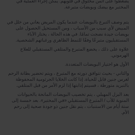
يضغطوا على أثمن مخلوق في قلوبهم. يمكن إجراء العملية في
المختبر مع بيضك وبويضات متبرعة.
يتم وصف التبرع بالبويضات عندما يكون المريض يعاني من خلل في
المبيض لأي سبب من الأسباب ، ومن المستحيل الحصول على
بويضات جيدة نضجت تمامًا. في هذه الحالة ، يختار الآباء
المستقبليون متبرعًا وفقًا للنمط الظاهري ورغباتهم الشخصية.
علاوة على ذلك ، يخضع المتبرع والمتلقي المستقبلي للعلاج
الهرموني.
الأول هو اختيار البويضات المتعددة.
والثاني - بحيث تتوافق دورته مع المتبرع ، ويتم تحضير بطانة الرحم
لغرس جنين قابل للحياة. إذا كانت الخلايا الجرثومية المحفوظة
بالتبريد متورطة ، فسيتم إذابتها إذا لزم الأمر من قبل المتلقي.
بعد البزل المهبلي ، يتم تخصيب البويضات المانحة بالحيوانات
المنوية للأب / المتبرع المستقبلي «في المختبر». بعد خمسة إلى
ستة أيام من الاستنبات ، يتم نقل جنين ذو جودة صحية إلى رحم
الأم.