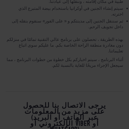
طبية في مكان إقامته ، وننقلها إلى عيادتنا.
سيتم إنشاء الجنين في أوكرانيا باستخدام بيضة المتبرع الذي
اخترته.
ثم سننقل الجنين إلى مدينتكم و « على الفور» سنقوم بنقله إلى
داخل تجويف الرحم.
بهذه الطريقة ، تحصلون على برنامج عالي التقنية تمامًا في منزلكم
دون مغادرة منطقة الراحة الخاصة بكم. ما عليكم سوى اتباع
تعليماتنا.
أثناء البرنامج ، سيتم اخباركم بكل خطوة من خطوات البرنامج ، مما
سيجعل الإجراء مريحًا للغاية بالنسبة لكم.
يرجى الاتصال بنا للحصول
على مزيد من المعلومات
(عبر الهاتف أو البريد
الإلكتروني أو VIBER أو