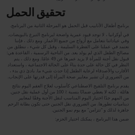
تحقيق الحمل
برنامج أطفال الأنابيب قبل الحمل هو المرحلة الثانية من البرنامج.
في أوكرانيا ، لا توجد قيود عمرية واضحة لبرنامج التبرع بالبويضات.
وفي عياداتنا نتعامل مع أزواج من جميع الأعمار. ومع ذلك ، فإننا
نعتمد في عملنا على الفطرة السليمة ، وقبل كل شيء ، ننطلق من
مصالح الطفل الذي لم يولد بعد. من الناحية الرسمية ، القاعدة هي:
قبول نقل أجنة للمرأة لا يزيد عمرها عن 49 عامًا. ومع ذلك ، يتم
النظر في كل حالة على حدة بناءً على الحالة الاجتماعية ، واستعداد
الأقارب والأصدقاء لرعاية الطفل إذا حدث شيء ما. بادئ ذي بدء ،
من الضروري أن تشير معايير صحة المرأة إلى قدرتها على الإنجاب.
يقدم برنامج التلقيح الاصطناعي كأسلوب لعلاج العقم اليوم نتائج
هائلة ، لكنه لا يعطي ضمانًا بنسبة ٪ 100 من أول عملية نقل جنين.
من المهم جدًا اختيار اليوم المناسب لنقل الأجنة وفقًا لمعايير
ديناميات تطورها. من الضروري نقل الجنين حتى تكون بطانة الرحم
جاهزة لذلك و "تتزامن" مع يوم نمو الجنين.
ضمن هذا البرنامج ، يمكنك اختيار الحزم: