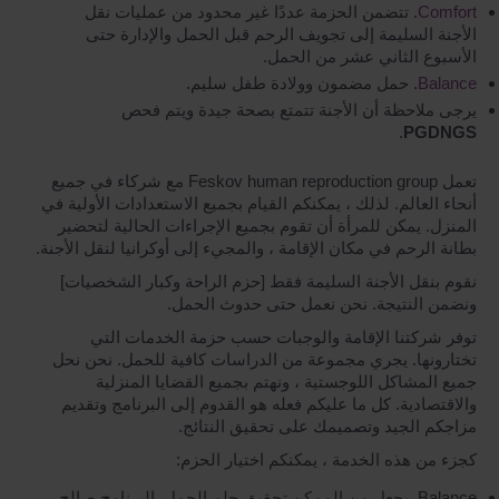
Comfort
. تتضمن الحزمة عددًا غير محدود من عمليات نقل
الأجنة السليمة إلى تجويف الرحم قبل الحمل والإدارة حتى
الأسبوع الثاني عشر من الحمل.
Balance
. حمل مضمون وولادة طفل سليم.
يرجى ملاحظة أن الأجنة تتمتع بصحة جيدة ويتم فحص
.
PGD
NGS
تعمل Feskov human reproduction group مع شركاء في جميع
أنحاء العالم. لذلك ، يمكنكم القيام بجميع الاستعدادات الأولية في
المنزل. يمكن للمرأة أن تقوم بجميع الإجراءات الحالية لتحضير
بطانة الرحم في مكان الإقامة ، والمجيء إلى أوكرانيا لنقل الأجنة.
نقوم بنقل الأجنة السليمة فقط [حزم الراحة وكبار الشخصيات]
ونضمن النتيجة. نحن نعمل حتى حدوث الحمل.
توفر شركتنا الإقامة والوجبات حسب حزمة الخدمات التي
تختارونها. يجري مجموعة من الدراسات كافية للحمل. نحن نحل
جميع المشاكل اللوجستية ، ونهتم بجميع القضايا المنزلية
والاقتصادية. كل ما عليكم فعله هو القدوم إلى البرنامج وتقديم
مزاجكم الجيد وتصميمك على تحقيق النتائج.
كجزء من هذه الخدمة ، يمكنكم اختيار الحزم:
Balance. يجعل من الممكن تحقيق حلم الحمل. البرنامج صالح