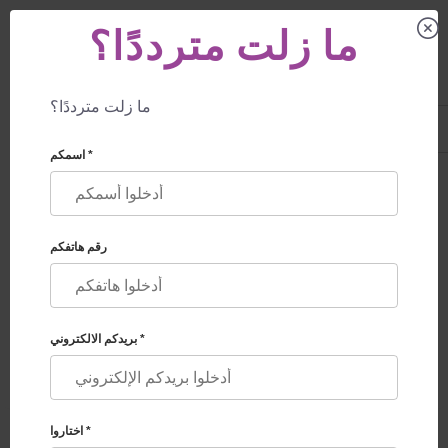
ما زلت مترددًا؟
ما زلت مترددًا؟
US
+1 844 892 78 00
UK
+44 800 069 86 90
اسمكم *
خدمات التبرع بالبويضات
خدمات
🏠
خدمات التبرع بالبويضات
رقم هاتفكم
بريدكم الالكتروني *
اختاروا *