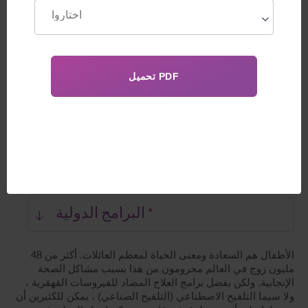
كيف تعمل
عملية التبرع بالبويضات ومعايير التبرع
اختيار المتبرع بالبويضات
خطوتان فقط تفصلان الأم الحامل عن
الحمل المطلوب:
تحقيق الحمل
البرامج الدولية *
الأطفال هم السعادة ومعنى الحياة لمعظم العائلات. أكثر من 48
مليون زوج في العالم محرومون من هذا بسبب مشاكل الصحة
الإنجابية. ولكن بفضل برامج العلاج المضاد للفيروسات القهقرية ،
ولا سيما التلقيح الاصطناعي (التلقيح الصناعي) ، يمكن للكثيرين أن