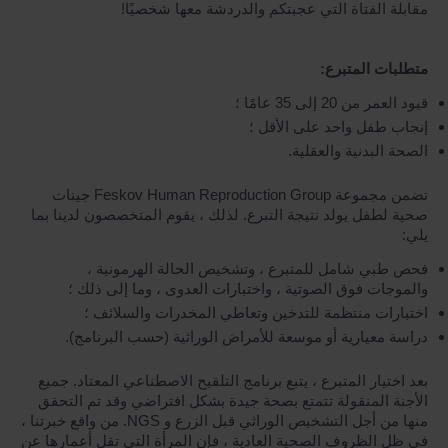
مقابلة الفتاة التي عجبتكم والدردشة معها شخصيًا!
متطلبات المتبرع:
قيود العمر من 20 إلى 35 عامًا ؛
إنجاب طفل واحد على الأقل ؛
الصحة البدنية والعقلية.
تضمن مجموعة Feskov Human Reproduction Group جينات
صحية لطفل يولد نتيجة التبرع. لذلك ، يقوم المتخصصون لدينا بما
يلي:
فحص طبي شامل للمتبرع ، وتشخيص الحالة الهرمونية ،
والموجات فوق الصوتية ، واختبارات العدوى ، وما إلى ذلك ؛
اختبارات منتظمة للتدخين وتعاطي المخدرات والسلائف ؛
دراسة معيارية أو موسعة للأمراض الوراثية (حسب البرنامج).
بعد اختيار المتبرع ، يتبع برنامج التلقيح الاصطناعي المعتاد. جميع
الأجنة المنقولة تتمتع بصحة جيدة بشكل افتراضي وقد تم التحقق
منها من أجل التشخيص الوراثي قبل الزرع و NGS. من واقع خبرتنا ،
في ظل الظروف الصحية العادية ، فإن المرأة التي تقل أعمارها عن