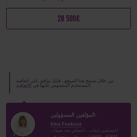
28 500€
من خلال تصفح هذا الموقع ، فإنك توافق على اتفاقية
.
المستخدم المنصوص عليها في
الاتفاقية
المؤلفين المسؤولين:
Irina Feskova
اختصاصي إنجاب ، أخصائي غدد صماء ،
مدير طبي ، عضو في UARM ، ASRM ،