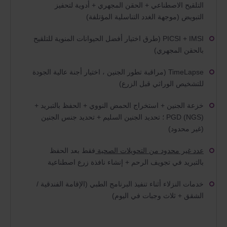
التلقيح الاصطناعي + الحقن المجهري + أدوية لتحفيز
التبويض (موجهة الغدد التناسلية المؤتلفة)
PICSI + IMSI (طرق اختيار أفضل الحيوانات المنوية للتلقيح
بالحقن المجهري)
TimeLapse (مراقبة تطور الجنين ، اختيار أجنة عالية الجودة
للتشخيص الوراثي قبل الزرع)
خزعة الجنين + استخراج الحمض النووي + الحفظ بالتبريد +
PGD (NGS) ؛ تحديد الجنين السليم + تحديد جنس الجنين
(غير محدود)
عدد غير محدود من التحويلات الصحية
فقط بعد الحفظ
بالتبريد في تجويف الرحم + إنشاء نافذة زرع اصطناعية
خدمات النزلاء أثناء تنفيذ البرنامج الطبي (الإقامة الفندقية /
الشقق + ثلاث وجبات في اليوم)