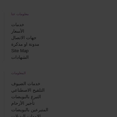
معلومات عنا
خدمات
الأسعار
جهات الاتصال
مدونة او مذكرة
Site Map
الشهادات
المعلومات
خدمات الضيوف
التلقيح الاصطناعي
التبرع بالبويضات
تأجير الأرحام
المتبرعين بالبويضات
الامهات البديلات