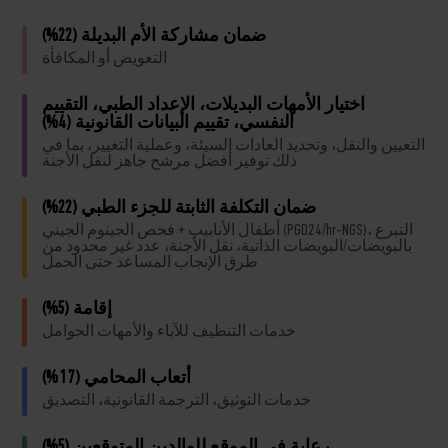
ضمان مشاركة الأم البديلة (22%)
التعويض أو المكافأة
اختيار الأمهات البديلات، الإعداد الطبي، التقييم
النفسي، تقييم البيانات القانونية (4%)
التعيين والنقل، وتحديد العادات السيئة، وعملية التغيير، بما في
ذلك توفير أفضل مرشح جاهز لنقل الأجنة
ضمان التكلفة الثابتة للجزء الطبي (22%)
أطفال الأنابيب + فحص الجينوم الجيني (PGD24/hr-NGS)، التبرع
بالبويضات/البويضات الذاتية، نقل الأجنة، عدد غير محدود من
طرق الإنجاب المساعد حتى الحمل
إقامة (5%)
خدمات التنظيف للآباء والأمهات الحوامل
أتعاب المحامي (17%)
خدمات التوثيق، الترجمة القانونية، التصديق
رعاية في الموقع للوالدين المتوقعين (5%)