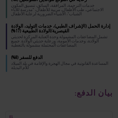
خدمات الترجمة، المرافقة، السائق، تنسيق المكون
الاجتماعي، طب الأطفال، مربية للأطفال، "مدرسة للآباء
الشباب"، الأشياء الضرورية لرعاية الأطفال
إدارة الحمل (الإشراف الطبي)، خدمات التوليد، الولادة
القيصرية/الولادة الطبيعية (17%)
تشمل المضاعفات المشمولة وحدة العناية المركزة لحديثي
الولادة، وخدمات الأمومة، ورعاية حديثي الولادة. جميع
المضاعفات المحتملة مشمولة بالتغطية.
الدفع للسفر (8%)
المساعدة القانونية في مجال الهجرة والإقامة في بلد الميلاد
للأم البديلة
بيان الدفع:
01