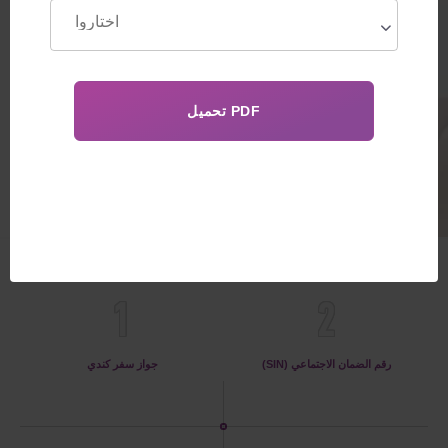
كندي. دعم طبي وقانوني كامل من
الزيارة الأولى لعيادة في أوكرانيا
حتى مغادرة كندا مع طفل
110 000€
الفوائد
1
2
رقم الضمان الاجتماعي (SIN)
جواز سفر كندي