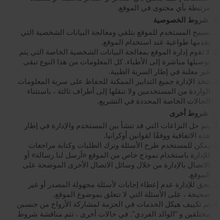
مرتبطة بأي محتوى في الموقع.
شروط الخصوصية
يسمح المستخدم للموقع بتلقي ومعالجة البيانات الشخصية التي
يقدمها طواعية عند استخدام الموقع.
لا تقوم إدارة الموقع بمعالجة البيانات الشخصية الخاصة التي يتم
توصيلها مباشرة إلى الأطباء. كل المعلومات من هذا النوع تبقى
غير معلنة في إطار السرية الطبية.
تتخذ الإدارة جميع التدابير الممكنة للحفاظ على سرية المعلومات
الواردة من المستخدمين ولا تنقلها إلى أطراف ثالثة ، باستثناء
الحالات الخاصة المحددة في التشريع.
شروط أخرى
يتم حل النزاعات التي قد تنشأ بين المستخدم والإدارة في إطار
هذه الاتفاقية ووفقًا لقوانين أوكرانيا.
يمكن للمستخدم طرح الأسئلة وترك الطلبات وكتابة مراجعات
للإدارة باستخدام نموذج خاص من الموقع «أرسل لنا رسالة» أو
الاتصال بالإدارة من خلال وسائل الاتصال الأخرى الموضحة على
الموقع.
يحق للإدارة عدم إعطاء إجابات لأسئلة مجهولة المصدر أو غير
صحيحة ، على الأسئلة التي لا تتعلق بموضوع الموقع.
تم تكييف هيكل الخدمات في الحزمة لمشاركة الأزواج من جنسين
مختلفين و "الوالد الفردي". في حالات أخرى ، تتم مناقشة شروط