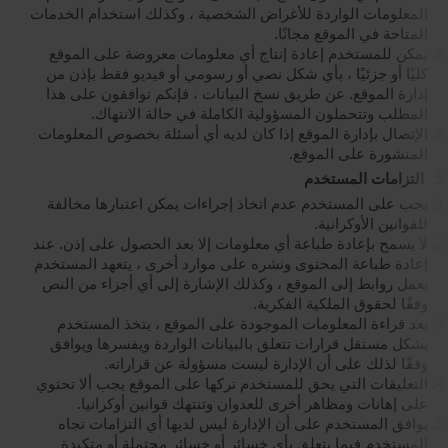
المعلومات الواردة للأغراض الشخصية ، وكذلك استخدام الخدمات
المتاحة في الموقع مجانًا.
يمكن للمستخدم إعادة إنتاج أي معلومات معروضة على الموقع
كليًا أو جزئيًا ، بأي شكل نصي أو رسومي أو فيديو فقط بإذن من
إدارة الموقع. عن طريق نسخ البيانات ، فإنكم توافقون على هذا
المطلب وتتحملون المسؤولية الكاملة في حالة الانتهاك.
الإتصال بإدارة الموقع إذا كان لديه أي أسئلة بخصوص المعلومات
المنشورة على الموقع.
التزامات المستخدم
يجب على المستخدم عدم اتخاذ إجراءات يمكن اعتبارها مخالفة
للقوانين الأوكرانية.
لا يسمح بإعادة طباعة أي معلومات إلا بعد الحصول على إذن. عند
إعادة طباعة المحتوى ونشره على موارد أخرى ، يتعهد المستخدم
بعمل روابط إلى الموقع ، وكذلك الإشارة إلى أي أجزاء من النص
وفقًا لحقوق الملكية الفكرية.
بعد قراءة المعلومات الموجودة على الموقع ، يتخذ المستخدم
بشكل مستقل قرارات تتعلق بالبيانات الواردة ويفسرها ويوافق
وفقًا لذلك على أن الإدارة ليست مسؤولة عن قراراته.
التعليقات التي يحق للمستخدم تركها على الموقع يجب ألا تحتوي
على إهانات ومظاهر أخرى للعدوان وتنتهك قوانين أوكرانيا.
يوافق المستخدم على أن الإدارة ليس لديها أي التزامات تجاه
المستخدم فيما يتعلق بأي خسائر أو خسائر محتملة أو متكبدة