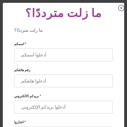
ما زلت مترددًا؟
ما زلت مترددًا؟
US
+1 844 892 78 00
UK
+44 800 069 86 90
اسمكم *
تعليمات الاستخدام
🏠
تعليمات الاستخدام
باختيار الموقع
كمصدر للمعلومات ، فإنكم بذلك تعبر عن موافقتكم
رقم هاتفكم
على الامتثال لجميع
قواعد وبنود الاتفاقية الموضحة أدناه.
المصطلحات المستخدمة في الاتفاقية
بريدكم الالكتروني *
الموقع - جميع المستندات الإلكترونية الموجودة على المجال
الصفحة الرئيسية للموقع موجوده في
المستخدم - شخص يزور الموقع من أجل التعرف على المعلومات
المنشورة على هذا المورد.
اختاروا *