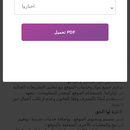
الإدارة - Feskov human reproduction group هي مالك الموقع
، وتمتلك اسم المجال الخاص بالموقع ، وتدير الموقع.
المحتوى - جميع النصوص والصور ومقاطع الفيديو والمواد الأخرى
المنشورة على الموقع ، بما في ذلك المعلومات التي تركها
المستخدم على الموقع.
البنود العامة للعقد
هذه الاتفاقية هي اتفاقية قانونية رسمية بين الموقع والمستخدم.
يفصل إمكانيات استخدام الموقع والخدمات
يتم تقديم المعلومات الموجودة على الموقع لأغراض إعلامية
وتوضح إمكانيات استخدام تقنيات إنجابية معينة على أراضي
أوكرانيا أو أي بلد آخر قد تكون عيادتنا ممثلة فيه. يتم تنفيذ جميع
أنشطة العيادة بشكل صارم في المجال القانوني لأوكرانيا وبلدان
المشاركين في البرنامج و موقعها.
تتوافق جميع مواد وخدمات الموقع مع معايير التشريعات الحالية
في أوكرانيا. باستخدام الموقع كمصدر للمعلومات ، يتعهد
المستخدم أيضًا بالتصرف وفقًا للقانون وعدم ارتكاب أعمال غير
قانونية.
الادارة لها الحق
تغيير تصميم ومحتوى الموقع ، وإضافة خدمات جديدة ، وتغيير
البرامج والمعلمات الأخرى المتعلقة بالموقع ؛