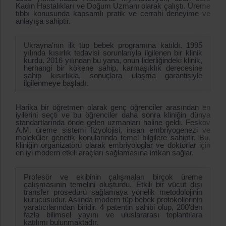
Kadın Hastalıkları ve Doğum Uzmanı olarak çalıştı. Üreme
tıbbı konusunda kapsamlı pratik ve cerrahi deneyime ve
anlayışa sahiptir.
Ukrayna'nın ilk tüp bebek programına katıldı. 1995
yılında kısırlık tedavisi sorunlarıyla ilgilenen bir klinik
kurdu. 2016 yılından bu yana, onun liderliğindeki klinik,
herhangi bir kökene sahip, karmaşıklık derecesine
sahip kısırlıkla, sonuçlara ulaşma garantisiyle
ilgilenmeye başladı.
Harika bir öğretmen olarak genç öğrenciler arasından en
iyilerini seçti ve bu öğrenciler daha sonra kliniğin dünya
standartlarında önde gelen uzmanları haline geldi. Feskov
A.M. üreme sistemi fizyolojisi, insan embriyogenezi ve
moleküler genetik konularında temel bilgilere sahiptir. Bu,
kliniğin organizatörü olarak embriyologlar ve doktorlar için
en iyi modern etkili araçları sağlamasına imkan sağlar.
Profesör ve ekibinin çalışmaları birçok üreme
çalışmasının temelini oluşturdu. Etkili bir vücut dışı
transfer prosedürü sağlamaya yönelik metodolojinin
kurucusudur. Aslında modern tüp bebek protokollerinin
yaratıcılarından biridir. 4 patentin sahibi olup, 200'den
fazla bilimsel yayını ve uluslararası toplantılara
katılımı bulunmaktadır.