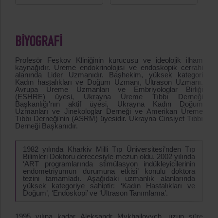
BIYOGRAFI
Profesör Feskov Kliniğinin kurucusu ve ideolojik ilham
kaynağıdır. Üreme endokrinolojisi ve endoskopik cerrahi
alanında Lider Uzmanıdır. Başhekim, yüksek kategori
Kadın hastalıkları ve Doğum Uzmanı, Ultrason Uzmanı.
Avrupa Üreme Uzmanları ve Embriyologlar Birliği
(ESHRE) üyesi, Ukrayna Üreme Tıbbı Derneği
Başkanlığı'nın aktif üyesi, Ukrayna Kadın Doğum
Uzmanları ve Jinekologlar Derneği ve Amerikan Üreme
Tıbbı Derneği'nin (ASRM) üyesidir. Ukrayna Cinsiyet Tıbbı
Derneği Başkanıdır.
1982 yılında Kharkiv Milli Tıp Üniversitesi’nden Tıp
Bilimleri Doktoru derecesiyle mezun oldu. 2002 yılında
‘ART programlarında stimülasyon indükleyicilerinin
endometriyumun durumuna etkisi’ konulu doktora
tezini tamamladı. Aşağıdaki uzmanlık alanlarında
yüksek kategoriye sahiptir: ‘Kadın Hastalıkları ve
Doğum’, ‘Endoskopi’ ve ‘Ultrason Tanımlama’.
1995 yılına kadar Aleksandr Mykhailovych, uzun süre