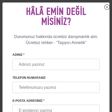
HÂLÂ EMIN DEĞIL
MISINIZ?
US
+1 844 892 78 00
UK
+44 800 069 86 90
Durumunuz hakkında ücretsiz danışmanlık alın.
Ücretsiz rehber - "Taşıyıcı Annelik"
🏠
HAKKIMIZDA
ALEXANDER MIKHAILOVICH FESKOV
ADINIZ *
TELEFON NUMARANIZ
E-POSTA ADRESINIZ *
ALEXANDER MIKHAILOVICH FESKOV
Tıp Bilimleri Doktoru, Profesör, Kurucu ve Direktör