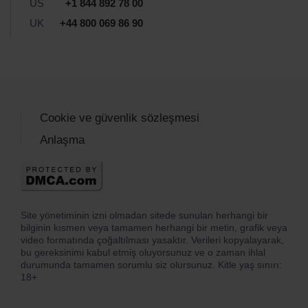
US
+1 844 892 78 00
UK
+44 800 069 86 90
Cookie ve güvenlik sözleşmesi
Anlaşma
Site yönetiminin izni olmadan sitede sunulan herhangi bir
bilginin kısmen veya tamamen herhangi bir metin, grafik veya
video formatında çoğaltılması yasaktır. Verileri kopyalayarak,
bu gereksinimi kabul etmiş oluyorsunuz ve o zaman ihlal
durumunda tamamen sorumlu siz olursunuz. Kitle yaş sınırı:
18+