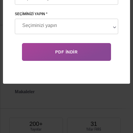
FHRG Başkan
SEÇIMINIZI YAPIN *
Bilgi
Biyografi
Sertifikalar
Yayınlar
Makaleler
200+
31
Yayınlar
Yıllar FHRG