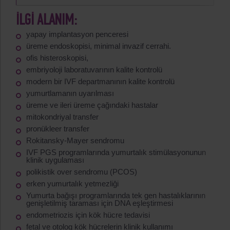
İLGI ALANIM:
yapay implantasyon penceresi
üreme endoskopisi, minimal invazif cerrahi.
ofis histeroskopisi,
embriyoloji laboratuvarının kalite kontrolü
modern bir IVF departmanının kalite kontrolü
yumurtlamanın uyarılması
üreme ve ileri üreme çağındaki hastalar
mitokondriyal transfer
pronükleer transfer
Rokitansky-Mayer sendromu
IVF PGS programlarında yumurtalık stimülasyonunun
klinik uygulaması
polikistik over sendromu (PCOS)
erken yumurtalık yetmezliği
Yumurta bağışı programlarında tek gen hastalıklarının
genişletilmiş taraması için DNA eşleştirmesi
endometriozis için kök hücre tedavisi
fetal ve otolog kök hücrelerin klinik kullanımı